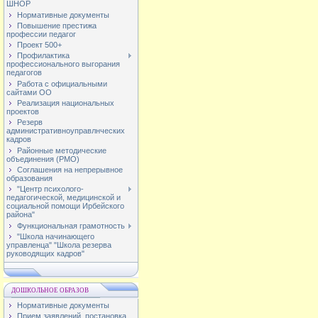
ШНОР
Нормативные документы
Повышение престижа
профессии педагог
Проект 500+
Профилактика
профессионального выгорания
педагогов
Работа с официальными
сайтами ОО
Реализация национальных
проектов
Резерв
административноуправлнческих
кадров
Районные методические
объединения (РМО)
Соглашения на непрерывное
образования
"Центр психолого-
педагогической, медицинской и
социальной помощи Ирбейского
района"
Функциональная грамотность
"Школа начинающего
управленца" "Школа резерва
руководящих кадров"
ДОШКОЛЬНОЕ ОБРАЗОВ
Нормативные документы
Прием заявлений, постановка