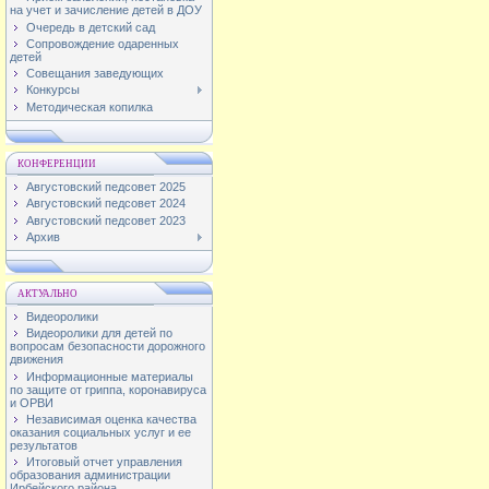
на учет и зачисление детей в ДОУ
Очередь в детский сад
Сопровождение одаренных
детей
Совещания заведующих
Конкурсы
Методическая копилка
КОНФЕРЕНЦИИ
Августовский педсовет 2025
Августовский педсовет 2024
Августовский педсовет 2023
Архив
АКТУАЛЬНО
Видеоролики
Видеоролики для детей по
вопросам безопасности дорожного
движения
Информационные материалы
по защите от гриппа, коронавируса
и ОРВИ
Независимая оценка качества
оказания социальных услуг и ее
результатов
Итоговый отчет управления
образования администрации
Ирбейского района