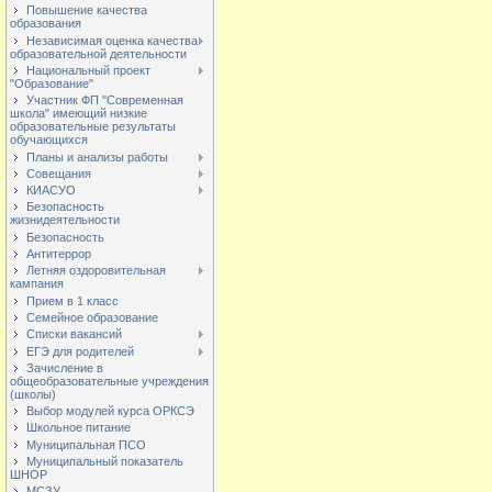
Повышение качества
образования
Независимая оценка качества
образовательной деятельности
Национальный проект
"Образование"
Участник ФП "Современная
школа" имеющий низкие
образовательные результаты
обучающихся
Планы и анализы работы
Совещания
КИАСУО
Безопасность
жизнидеятельности
Безопасность
Антитеррор
Летняя оздоровительная
кампания
Прием в 1 класс
Семейное образование
Списки вакансий
ЕГЭ для родителей
Зачисление в
общеобразовательные учреждения
(школы)
Выбор модулей курса ОРКСЭ
Школьное питание
Муниципальная ПСО
Муниципальный показатель
ШНОР
МСЗУ