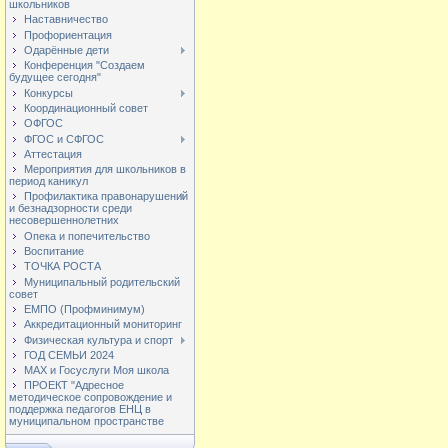
школьников
Наставничество
Профориентация
Одарённые дети
Конференция "Создаем
будущее сегодня"
Конкурсы
Координационный совет
ОФГОС
ФГОС и СФГОС
Аттестация
Мероприятия для школьников в
период каникул
Профилактика правонарушений
и безнадзорности среди
несовершеннолетних
Опека и попечительство
Воспитание
ТОЧКА РОСТА
Муниципальный родительский
совет
ЕМПО (Профминимум)
Аккредитационный мониторинг
Физическая культура и спорт
ГОД СЕМЬИ 2024
МАХ и Госуслуги Моя школа
ПРОЕКТ "Адресное
методическое сопровождение и
поддержка педагогов ЕНЦ в
муниципальном пространстве