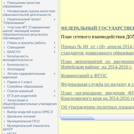
Повышение качества
образования
Независимая оценка качества
образовательной деятельности
Национальный проект
"Образование"
Участник ФП "Современная
ФЕДЕРАЛЬНЫЙ ГОСУДАРСТВЕ
школа" имеющий низкие
образовательные результаты
План сетевого взаимодействия ДО
обучающихся
Планы и анализы работы
Приказ № 69
от «18» апреля 2014
Совещания
КИАСУО
стандартов дошкольного образован
Безопасность
жизнидеятельности
План мероприятий по введению 
Безопасность
Ирбейском районе на 2014-2016 г.
Антитеррор
Летняя оздоровительная
Комментарий к ФГОС
кампания
Прием в 1 класс
Федеральная служба по надзору в 
Семейное образование
Списки вакансий
План организации введения ФГ
ЕГЭ для родителей
Красноярского края на 2014-2016 г
Зачисление в
общеобразовательные учреждения
Об утверждении пилотных площад
(школы)
Выбор модулей курса ОРКСЭ
Школьное питание
Муниципальная ПСО
Муниципальный показатель
ШНОР
МСЗУ