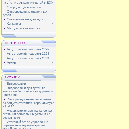
на учет и зачисление детей в ДОУ
Очередь в детский сад
Сопровождение одаренных
детей
Совещания заведующих
Конкурсы
Методическая копилка
КОНФЕРЕНЦИИ
Августовский педсовет 2025
Августовский педсовет 2024
Августовский педсовет 2023
Архив
АКТУАЛЬНО
Видеоролики
Видеоролики для детей по
вопросам безопасности дорожного
движения
Информационные материалы
по защите от гриппа, коронавируса
и ОРВИ
Независимая оценка качества
оказания социальных услуг и ее
результатов
Итоговый отчет управления
образования администрации
Ирбейского района