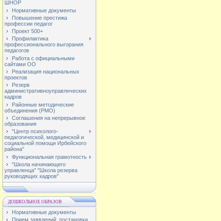
ШНОР
Нормативные документы
Повышение престижа
профессии педагог
Проект 500+
Профилактика
профессионального выгорания
педагогов
Работа с официальными
сайтами ОО
Реализация национальных
проектов
Резерв
административноуправлнческих
кадров
Районные методические
объединения (РМО)
Соглашения на непрерывное
образования
"Центр психолого-
педагогической, медицинской и
социальной помощи Ирбейского
района"
Функциональная грамотность
"Школа начинающего
управленца" "Школа резерва
руководящих кадров"
ДОШКОЛЬНОЕ ОБРАЗОВ
Нормативные документы
Прием заявлений, постановка