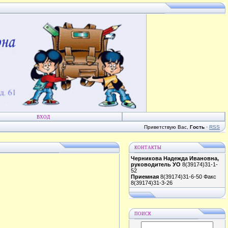
ВХОД
Приветствую Вас
,
Гость
·
RSS
КОНТАКТЫ
Черникова Надежда Ивановна,
руководитель УО
8(39174)31-1-
52
Приемная
8(39174)31-6-50 Факс
8(39174)31-3-26
ПОИСК