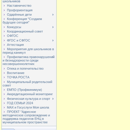
школьников
Наставничество
Профориентация
Одарённые дети
Конференция "Создаем
будущее сегодня"
Конкурсы
Координационный совет
ОФГОС
ФГОС и СФГОС
Аттестация
Мероприятия для школьников в
период каникул
Профилактика правонарушений
и безнадзорности среди
несовершеннолетних
Опека и попечительство
Воспитание
ТОЧКА РОСТА
Муниципальный родительский
совет
ЕМПО (Профминимум)
Аккредитационный мониторинг
Физическая культура и спорт
ГОД СЕМЬИ 2024
МАХ и Госуслуги Моя школа
ПРОЕКТ "Адресное
методическое сопровождение и
поддержка педагогов ЕНЦ в
муниципальном пространстве