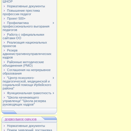
ШНОР
Нормативные документы
Повышение престижа
профессии педагог
Проект 500+
Профилактика
профессионального выгорания
педагогов
Работа с официальными
сайтами ОО
Реализация национальных
проектов
Резерв
административноуправлнческих
кадров
Районные методические
объединения (РМО)
Соглашения на непрерывное
образования
"Центр психолого-
педагогической, медицинской и
социальной помощи Ирбейского
района"
Функциональная грамотность
"Школа начинающего
управленца" "Школа резерва
руководящих кадров"
ДОШКОЛЬНОЕ ОБРАЗОВ
Нормативные документы
Прием заявлений, постановка