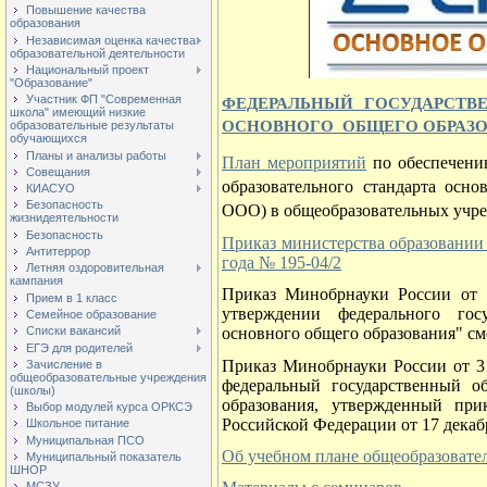
Повышение качества
образования
Независимая оценка качества
образовательной деятельности
Национальный проект
"Образование"
Участник ФП "Современная
ФЕДЕРАЛЬНЫЙ ГОСУДАРСТВ
школа" имеющий низкие
ОСНОВНОГО ОБЩЕГО
ОБРАЗ
образовательные результаты
обучающихся
Планы и анализы работы
План мероприятий
по обеспечени
Совещания
образовательного стандарта
осно
КИАСУО
Безопасность
ООО) в общеобразовательных учре
жизнидеятельности
Безопасность
Приказ министерства образовании 
Антитеррор
года №
195-04/2
Летняя оздоровительная
кампания
Приказ Минобрнауки России от 1
Прием в 1 класс
утверждении федерального госу
Семейное образование
основного общего образования" см
Списки вакансий
ЕГЭ для родителей
Приказ Минобрнауки России от 3
Зачисление в
общеобразовательные учреждения
федеральный государственный об
(школы)
образования, утвержденный при
Выбор модулей курса ОРКСЭ
Российской Федерации от 17 декабр
Школьное питание
Муниципальная ПСО
Об учебном плане общеобразовате
Муниципальный показатель
ШНОР
МСЗУ