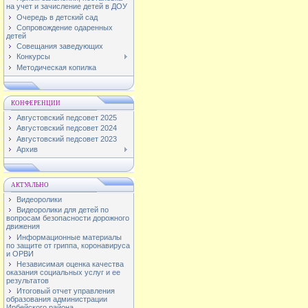
на учет и зачисление детей в ДОУ
Очередь в детский сад
Сопровождение одаренных
детей
Совещания заведующих
Конкурсы
Методическая копилка
КОНФЕРЕНЦИИ
Августовский педсовет 2025
Августовский педсовет 2024
Августовский педсовет 2023
Архив
АКТУАЛЬНО
Видеоролики
Видеоролики для детей по
вопросам безопасности дорожного
движения
Информационные материалы
по защите от гриппа, коронавируса
и ОРВИ
Независимая оценка качества
оказания социальных услуг и ее
результатов
Итоговый отчет управления
образования администрации
Ирбейского района