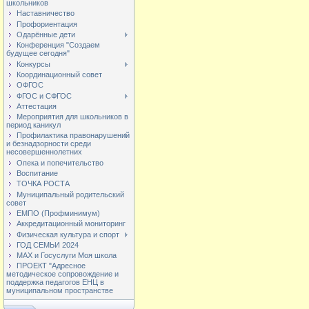
школьников
Наставничество
Профориентация
Одарённые дети
Конференция "Создаем
будущее сегодня"
Конкурсы
Координационный совет
ОФГОС
ФГОС и СФГОС
Аттестация
Мероприятия для школьников в
период каникул
Профилактика правонарушений
и безнадзорности среди
несовершеннолетних
Опека и попечительство
Воспитание
ТОЧКА РОСТА
Муниципальный родительский
совет
ЕМПО (Профминимум)
Аккредитационный мониторинг
Физическая культура и спорт
ГОД СЕМЬИ 2024
МАХ и Госуслуги Моя школа
ПРОЕКТ "Адресное
методическое сопровождение и
поддержка педагогов ЕНЦ в
муниципальном пространстве