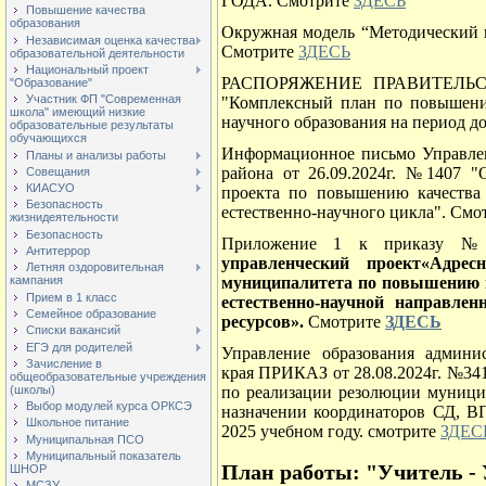
ГОДА. Смотрите
ЗДЕСЬ
Повышение качества
образования
Окружная модель “Методический 
Независимая оценка качества
Смотрите
ЗДЕСЬ
образовательной деятельности
Национальный проект
РАСПОРЯЖЕНИЕ ПРАВИТЕЛЬСТВА
"Образование"
Участник ФП "Современная
"Комплексный план по повышению
школа" имеющий низкие
научного образования на период д
образовательные результаты
обучающихся
Информационное письмо Управлен
Планы и анализы работы
района от 26.09.2024г. №1407 "
Совещания
КИАСУО
проекта по повышению качества 
Безопасность
естественно-научного цикла". Смо
жизнидеятельности
Безопасность
Приложение 1 к приказу 
Антитеррор
управленческий проект«Адрес
Летняя оздоровительная
муниципалитета по повышению в
кампания
Прием в 1 класс
естественно-научной направле
Семейное образование
ресурсов».
Смотрите
ЗДЕСЬ
Списки вакансий
ЕГЭ для родителей
Управление образования админи
Зачисление в
края ПРИКАЗ от 28.08.2024г. №3
общеобразовательные учреждения
(школы)
по реализации резолюции муници
Выбор модулей курса ОРКСЭ
назначении координаторов СД, В
Школьное питание
2025 учебном году. смотрите
ЗДЕС
Муниципальная ПСО
Муниципальный показатель
План работы: "Учитель -
ШНОР
МСЗУ