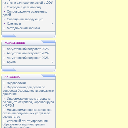
на учет и зачисление детей в ДОУ
Очередь в детский сад
Сопровождение одаренных
детей
Совещания заведующих
Конкурсы
Методическая копилка
КОНФЕРЕНЦИИ
Августовский педсовет 2025
Августовский педсовет 2024
Августовский педсовет 2023
Архив
АКТУАЛЬНО
Видеоролики
Видеоролики для детей по
вопросам безопасности дорожного
движения
Информационные материалы
по защите от гриппа, коронавируса
и ОРВИ
Независимая оценка качества
оказания социальных услуг и ее
результатов
Итоговый отчет управления
образования администрации
Ирбейского района