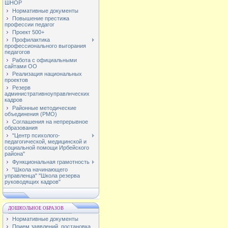
ШНОР
Нормативные документы
Повышение престижа
профессии педагог
Проект 500+
Профилактика
профессионального выгорания
педагогов
Работа с официальными
сайтами ОО
Реализация национальных
проектов
Резерв
административноуправлнческих
кадров
Районные методические
объединения (РМО)
Соглашения на непрерывное
образования
"Центр психолого-
педагогической, медицинской и
социальной помощи Ирбейского
района"
Функциональная грамотность
"Школа начинающего
управленца" "Школа резерва
руководящих кадров"
ДОШКОЛЬНОЕ ОБРАЗОВ
Нормативные документы
Прием заявлений, постановка