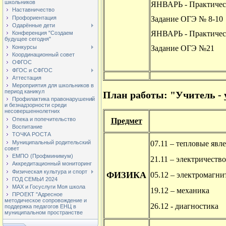
школьников
ЯНВАРЬ - Практическ
Наставничество
Профориентация
Задание ОГЭ № 8-10
Одарённые дети
ЯНВАРЬ - Практическ
Конференция "Создаем
будущее сегодня"
Конкурсы
Задание ОГЭ №21
Координационный совет
ОФГОС
ФГОС и СФГОС
Аттестация
Мероприятия для школьников в
период каникул
План работы: "Учитель -
Профилактика правонарушений
и безнадзорности среди
несовершеннолетних
Опека и попечительство
Предмет
Воспитание
ТОЧКА РОСТА
Муниципальный родительский
07.11 – тепловые явл
совет
ЕМПО (Профминимум)
21.11 – электричество
Аккредитационный мониторинг
Физическая культура и спорт
ФИЗИКА
05.12 – электромагни
ГОД СЕМЬИ 2024
МАХ и Госуслуги Моя школа
19.12 – механика
ПРОЕКТ "Адресное
методическое сопровождение и
26.12 - диагностика
поддержка педагогов ЕНЦ в
муниципальном пространстве