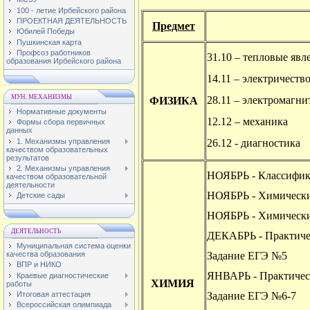
100 - летие Ирбейского района
ПРОЕКТНАЯ ДЕЯТЕЛЬНОСТЬ
Предмет
Юбилей Победы
Пушкинская карта
Профсоз работников
31.10 – тепловые яв
образования Ирбейского района
14.11 – электричеств
МУН. МЕХАНИЗМЫ
28.11 – электромагн
ФИЗИКА
Нормативные документы
12.12 – механика
Формы сбора первичных
данных
1. Механизмы управления
26.12 - диагностика
качеством образовательных
результатов
2. Механизмы управления
НОЯБРЬ - Классифик
качеством образовательной
деятельности
НОЯБРЬ - Химические
Детские сады
НОЯБРЬ - Химически
ДЕЯТЕЛЬНОСТЬ
ДЕКАБРЬ - Практичес
Муниципальная система оценки
качества образования
Задание ЕГЭ №5
ВПР и НИКО
ЯНВАРЬ - Практическ
Краевые диагностические
ХИМИЯ
работы
Итоговая аттестация
Задание ЕГЭ №6-7
Всероссийская олимпиада