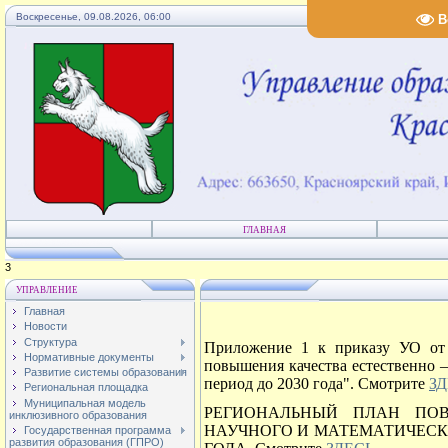
Воскресенье, 09.08.2026, 06:00
В
ГЛАВНАЯ
4
УПРАВЛЕНИЕ
Главная
Новости
Структура
Приложение 1 к приказу УО от
Нормативные документы
повышения качества естественно –
Развитие системы образования
период до 2030 года". Смотрите
З
Региональная площадка
Муниципальная модель
РЕГИОНАЛЬНЫЙ ПЛАН ПОВ
инклюзивного образования
НАУЧНОГО И МАТЕМАТИЧЕСКО
Государственная программа
развития образования (ГПРО)