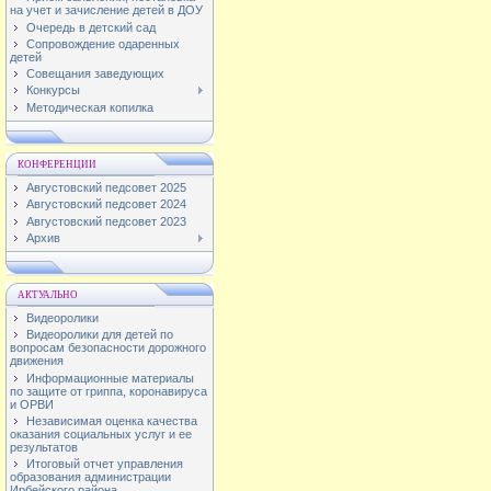
на учет и зачисление детей в ДОУ
Очередь в детский сад
Сопровождение одаренных
детей
Совещания заведующих
Конкурсы
Методическая копилка
КОНФЕРЕНЦИИ
Августовский педсовет 2025
Августовский педсовет 2024
Августовский педсовет 2023
Архив
АКТУАЛЬНО
Видеоролики
Видеоролики для детей по
вопросам безопасности дорожного
движения
Информационные материалы
по защите от гриппа, коронавируса
и ОРВИ
Независимая оценка качества
оказания социальных услуг и ее
результатов
Итоговый отчет управления
образования администрации
Ирбейского района