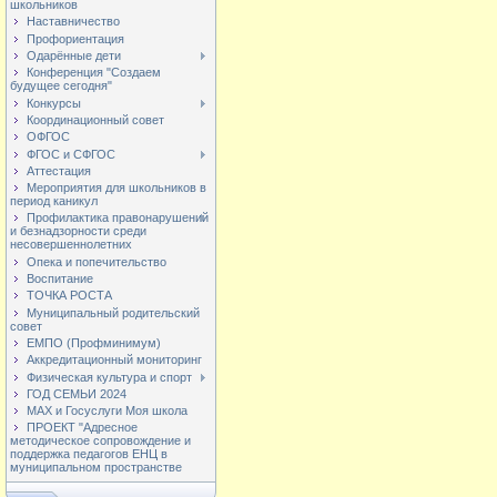
школьников
Наставничество
Профориентация
Одарённые дети
Конференция "Создаем
будущее сегодня"
Конкурсы
Координационный совет
ОФГОС
ФГОС и СФГОС
Аттестация
Мероприятия для школьников в
период каникул
Профилактика правонарушений
и безнадзорности среди
несовершеннолетних
Опека и попечительство
Воспитание
ТОЧКА РОСТА
Муниципальный родительский
совет
ЕМПО (Профминимум)
Аккредитационный мониторинг
Физическая культура и спорт
ГОД СЕМЬИ 2024
МАХ и Госуслуги Моя школа
ПРОЕКТ "Адресное
методическое сопровождение и
поддержка педагогов ЕНЦ в
муниципальном пространстве