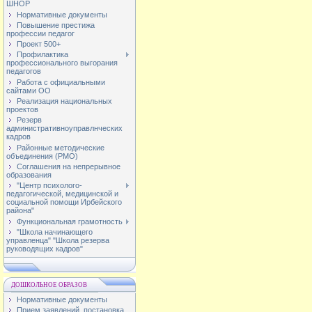
ШНОР
Нормативные документы
Повышение престижа
профессии педагог
Проект 500+
Профилактика
профессионального выгорания
педагогов
Работа с официальными
сайтами ОО
Реализация национальных
проектов
Резерв
административноуправлнческих
кадров
Районные методические
объединения (РМО)
Соглашения на непрерывное
образования
"Центр психолого-
педагогической, медицинской и
социальной помощи Ирбейского
района"
Функциональная грамотность
"Школа начинающего
управленца" "Школа резерва
руководящих кадров"
ДОШКОЛЬНОЕ ОБРАЗОВ
Нормативные документы
Прием заявлений, постановка