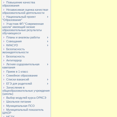
Повышение качества
образования
Независимая оценка качества
образовательной деятельности
Национальный проект
"Образование"
Участник ФП "Современная
школа" имеющий низкие
образовательные результаты
обучающихся
Планы и анализы работы
Совещания
КИАСУО
Безопасность
жизнидеятельности
Безопасность
Антитеррор
Летняя оздоровительная
кампания
Прием в 1 класс
Семейное образование
Списки вакансий
ЕГЭ для родителей
Зачисление в
общеобразовательные учреждения
(школы)
Выбор модулей курса ОРКСЭ
Школьное питание
Муниципальная ПСО
Муниципальный показатель
ШНОР
МСЗУ