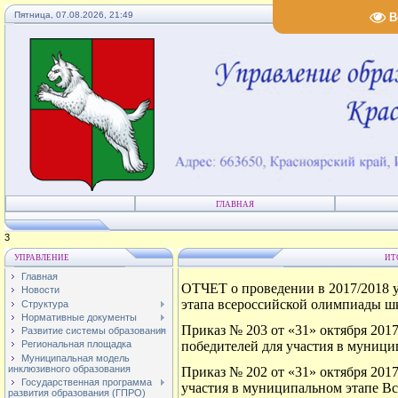
Пятница, 07.08.2026, 21:49
В
ГЛАВНАЯ
4
УПРАВЛЕНИЕ
ИТ
Главная
ОТЧЕТ о проведении в 2017/2018 
Новости
этапа всероссийской олимпиады 
Структура
Нормативные документы
Приказ № 203 от «31» октября 201
Развитие системы образования
победителей для участия в муниц
Региональная площадка
Муниципальная модель
инклюзивного образования
Приказ № 202 от «31» октября 201
Государственная программа
участия в муниципальном этапе 
развития образования (ГПРО)