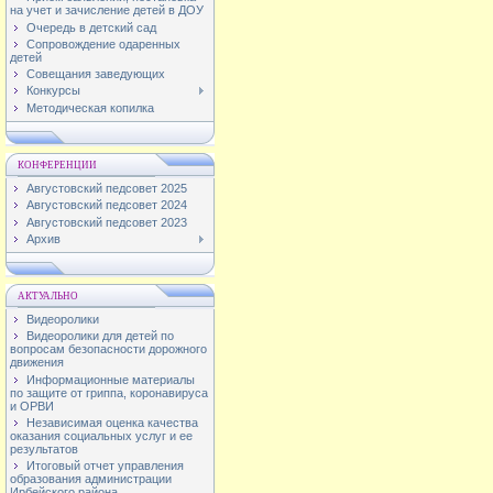
на учет и зачисление детей в ДОУ
Очередь в детский сад
Сопровождение одаренных
детей
Совещания заведующих
Конкурсы
Методическая копилка
КОНФЕРЕНЦИИ
Августовский педсовет 2025
Августовский педсовет 2024
Августовский педсовет 2023
Архив
АКТУАЛЬНО
Видеоролики
Видеоролики для детей по
вопросам безопасности дорожного
движения
Информационные материалы
по защите от гриппа, коронавируса
и ОРВИ
Независимая оценка качества
оказания социальных услуг и ее
результатов
Итоговый отчет управления
образования администрации
Ирбейского района