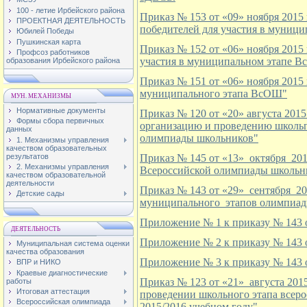
100 - летие Ирбейского района
Приказ № 153 от «09» ноября 2015
ПРОЕКТНАЯ ДЕЯТЕЛЬНОСТЬ
победителей для участия в муниц
Юбилей Победы
Пушкинская карта
Приказ № 152 от «06» ноября 2015
Профсоз работников
участия в муниципальном этапе 
образования Ирбейского района
Приказ № 151 от «06» ноября 2015
муниципального этапа ВсОШ"
МУН. МЕХАНИЗМЫ
Нормативные документы
Приказ № 120 от
«20»
августа 2015
Формы сбора первичных
организацию и проведению школьг
данных
олимпиады школьников"
1. Механизмы управления
качеством образовательных
результатов
Приказ № 145 от «13» октября 20
2. Механизмы управления
Всероссийской олимпиады школьни
качеством образовательной
деятельности
Приказ № 143 от «29» сентября 20
Детские сады
муниципального этапов олимпиады
Приложение № 1 к приказу № 143 о
ДЕЯТЕЛЬНОСТЬ
Приложение № 2 к приказу № 143 о
Муниципальная система оценки
качества образования
Приложение № 3 к приказу № 143 о
ВПР и НИКО
Краевые диагностические
Приказ № 123 от «21» августа 201
работы
Итоговая аттестация
проведении школьного этапа всер
Всероссийская олимпиада
2015/2016 учебном году".