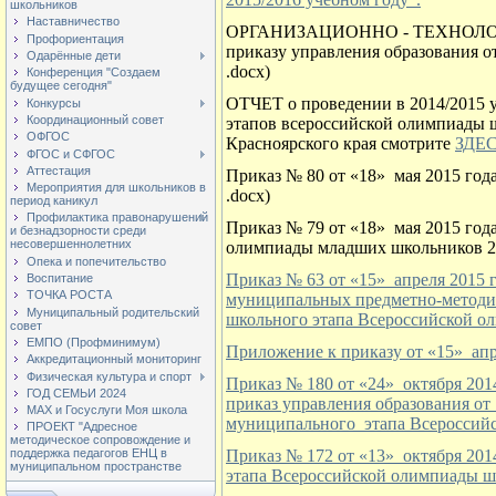
школьников
Наставничество
ОРГАНИЗАЦИОННО - ТЕХНОЛОГ
Профориентация
приказу управления образования о
Одарённые дети
.docx)
Конференция "Создаем
будущее сегодня"
ОТЧЕТ о проведении в 2014/2015 
Конкурсы
Координационный совет
этапов всероссийской олимпиады 
ОФГОС
Красноярского края смотрите
ЗДЕ
ФГОС и СФГОС
Аттестация
Приказ № 80 от «18» мая 2015 год
Мероприятия для школьников в
.docx)
период каникул
Профилактика правонарушений
Приказ № 79 от «18» мая 2015 год
и безнадзорности среди
несовершеннолетних
олимпиады младших школьников 20
Опека и попечительство
Приказ № 63 от «15» апреля 2015 
Воспитание
ТОЧКА РОСТА
муниципальных предметно-методич
Муниципальный родительский
школьного этапа Всероссийской о
совет
ЕМПО (Профминимум)
Приложение к приказу от «15» апр
Аккредитационный мониторинг
Физическая культура и спорт
Приказ № 180 от «24» октября 201
ГОД СЕМЬИ 2024
приказ управления образования от
МАХ и Госуслуги Моя школа
муниципального этапа Всероссийс
ПРОЕКТ "Адресное
методическое сопровождение и
Приказ № 172 от «13» октября 20
поддержка педагогов ЕНЦ в
муниципальном пространстве
этапа Всероссийской олимпиады ш