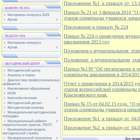
Приложение №1 к приказу от 13.1
КОНКУРС УК 2025
Приказ № 21 от 3 февраля 2014 "
Материалы конкурса 2025
этапов олимпиады учащихся начал
Архив
Приложение к приказу № 224
Приказ № 224 о проведение муниц
ПЕДАГОГ 2026
школьников 2013 год
Материалы конкурса
Архив
Положения о муниципальном этап
Положение
о муниципальном
эта
МЕТОДИЧЕСКИЙ ЦЕНТР
Приказ №139 "Об организации и п
Методический центр
олимпиады школьников в 2014/201
Анализы и планы
Диагностика профессиональных
Отчет о проведении в 2014/2015 у
дефицитов
Инклюзивное образование
этапов всероссийской олимпиады 
ИОМ
Красноярского края.
Книгообеспечение
Методический десант
Приказ № 15 от 04.02.15 года. "О
Методическая копилка
этапов олимпиады учащихся началь
Муниципальная методическая
площадка
Приложение №1 к приказу от 04.0
Муниципальный кабинет
педагогических практик, РАОП
Приложение №2 к приказу от 04.0
Муниципальная модель
методической службы
Муниципальный показатель
Все прав