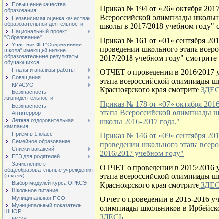
Повышение качества
Приказ № 194 от «26» октября 201
образования
Всероссийской олимпиады школьн
Независимая оценка качества
образовательной деятельности
школы в 2017/2018 учебном году" 
Национальный проект
"Образование"
Приказ № 161 от «01» сентября 20
Участник ФП "Современная
проведении школьного этапа всер
школа" имеющий низкие
образовательные результаты
2017/2018 учебном году" смотрите
обучающихся
Планы и анализы работы
ОТЧЕТ о проведении в 2016/2017 
Совещания
этапа всероссийской олимпиады ш
КИАСУО
Красноярского края смотрите
ЗДЕ
Безопасность
жизнидеятельности
Приказ № 178 от «07» октября 20
Безопасность
этапа Всероссийской олимпиады ш
Антитеррор
школы 2016-2017 года."
Летняя оздоровительная
кампания
Прием в 1 класс
Приказ № 146 от «09» сентября 20
Семейное образование
проведении школьного этапа всер
Списки вакансий
2016/2017 учебном году"
ЕГЭ для родителей
Зачисление в
ОТЧЕТ о проведении в 2015/2016 
общеобразовательные учреждения
этапа всероссийской олимпиады ш
(школы)
Выбор модулей курса ОРКСЭ
Красноярского края смотрите
ЗДЕС
Школьное питание
Муниципальная ПСО
Отчёт о проведении в 2015-2016 у
Муниципальный показатель
олимпиады школьников в Ирбейско
ШНОР
ЗДЕСЬ.
МСЗУ