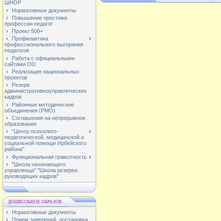
ШНОР
Нормативные документы
Повышение престижа
профессии педагог
Проект 500+
Профилактика
профессионального выгорания
педагогов
Работа с официальными
сайтами ОО
Реализация национальных
проектов
Резерв
административноуправлнческих
кадров
Районные методические
объединения (РМО)
Соглашения на непрерывное
образования
"Центр психолого-
педагогической, медицинской и
социальной помощи Ирбейского
района"
Функциональная грамотность
"Школа начинающего
управленца" "Школа резерва
руководящих кадров"
ДОШКОЛЬНОЕ ОБРАЗОВ
Нормативные документы
Прием заявлений, постановка