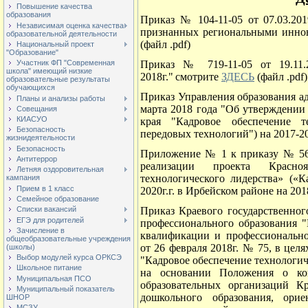
Повышение качества
образования
Приказ № 104-11-05 от 07.03.20
Независимая оценка качества
признанных региональными инн
образовательной деятельности
(файл .pdf)
Национальный проект
"Образование"
Приказ № 719-11-05 от 19.11.
Участник ФП "Современная
школа" имеющий низкие
2018г."
смотрите
ЗДЕСЬ
(файл .pdf)
образовательные результаты
обучающихся
Приказ Управления образования а
Планы и анализы работы
марта 2018 года "Об утверждении
Совещания
КИАСУО
края "Кадровое обеспечение т
Безопасность
передовых технологий") на 2017-2
жизнидеятельности
Безопасность
Приложение № 1 к приказу № 56 
Антитеррор
реализации проекта Красно
Летняя оздоровительная
технологического лидерства» («
кампания
Прием в 1 класс
2020г.г.
в Ирбейском районе на 201
Семейное образование
Приказ Краевого государственно
Списки вакансий
ЕГЭ для родителей
профессионального образования 
Зачисление в
квалификации и профессионально
общеобразовательные учреждения
от 26 февраля 2018г. № 75, в цел
(школы)
Выбор модулей курса ОРКСЭ
"Кадровое обеспечение технологиче
Школьное питание
на основании Положения о ко
Муниципальная ПСО
образовательных организаций Кр
Муниципальный показатель
дошкольного образования, орие
ШНОР
МСЗУ