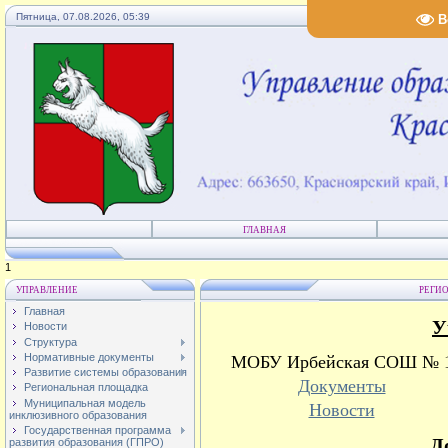
Пятница, 07.08.2026, 05:39
В
ГЛАВНАЯ
3
УПРАВЛЕНИЕ
РЕГИ
Главная
У
Новости
Структура
Нормативные документы
МОБУ Ирбейская СОШ № 
Развитие системы образования
Документы
Региональная площадка
Муниципальная модель
Новости
инклюзивного образования
Государственная программа
Д
развития образования (ГПРО)