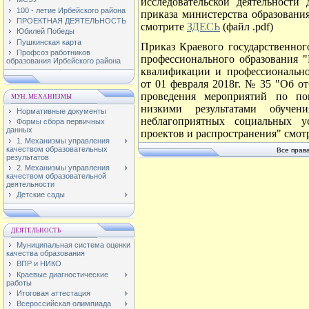
исследовательской деятельности
100 - летие Ирбейского района
приказа министерства образования
ПРОЕКТНАЯ ДЕЯТЕЛЬНОСТЬ
смотрите
ЗДЕСЬ
(файл .pdf)
Юбилей Победы
Пушкинская карта
Приказ Краевого государственно
Профсоз работников
профессионального образования 
образования Ирбейского района
квалификации и профессионально
от 01 февраля 2018г. № 35 "Об о
проведения мероприятий по по
МУН. МЕХАНИЗМЫ
низкими результатами обуч
Нормативные документы
неблагоприятных социальных у
Формы сбора первичных
данных
проектов и распространения" смо
1. Механизмы управления
качеством образовательных
Все прав
результатов
2. Механизмы управления
качеством образовательной
деятельности
Детские сады
ДЕЯТЕЛЬНОСТЬ
Муниципальная система оценки
качества образования
ВПР и НИКО
Краевые диагностические
работы
Итоговая аттестация
Всероссийская олимпиада