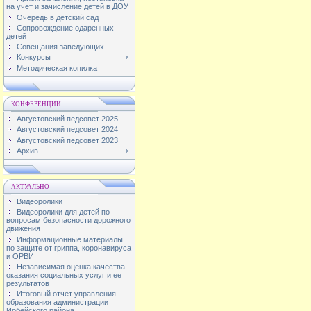
на учет и зачисление детей в ДОУ
Очередь в детский сад
Сопровождение одаренных
детей
Совещания заведующих
Конкурсы
Методическая копилка
КОНФЕРЕНЦИИ
Августовский педсовет 2025
Августовский педсовет 2024
Августовский педсовет 2023
Архив
АКТУАЛЬНО
Видеоролики
Видеоролики для детей по
вопросам безопасности дорожного
движения
Информационные материалы
по защите от гриппа, коронавируса
и ОРВИ
Независимая оценка качества
оказания социальных услуг и ее
результатов
Итоговый отчет управления
образования администрации
Ирбейского района