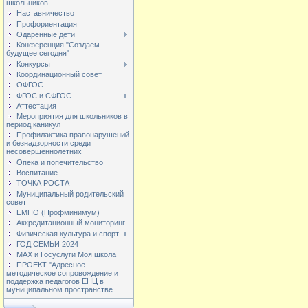
школьников
Наставничество
Профориентация
Одарённые дети
Конференция "Создаем
будущее сегодня"
Конкурсы
Координационный совет
ОФГОС
ФГОС и СФГОС
Аттестация
Мероприятия для школьников в
период каникул
Профилактика правонарушений
и безнадзорности среди
несовершеннолетних
Опека и попечительство
Воспитание
ТОЧКА РОСТА
Муниципальный родительский
совет
ЕМПО (Профминимум)
Аккредитационный мониторинг
Физическая культура и спорт
ГОД СЕМЬИ 2024
МАХ и Госуслуги Моя школа
ПРОЕКТ "Адресное
методическое сопровождение и
поддержка педагогов ЕНЦ в
муниципальном пространстве