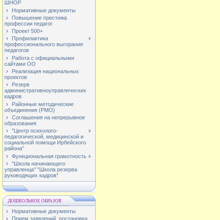
ШНОР
Нормативные документы
Повышение престижа
профессии педагог
Проект 500+
Профилактика
профессионального выгорания
педагогов
Работа с официальными
сайтами ОО
Реализация национальных
проектов
Резерв
административноуправлнческих
кадров
Районные методические
объединения (РМО)
Соглашения на непрерывное
образования
"Центр психолого-
педагогической, медицинской и
социальной помощи Ирбейского
района"
Функциональная грамотность
"Школа начинающего
управленца" "Школа резерва
руководящих кадров"
ДОШКОЛЬНОЕ ОБРАЗОВ
Нормативные документы
Прием заявлений, постановка