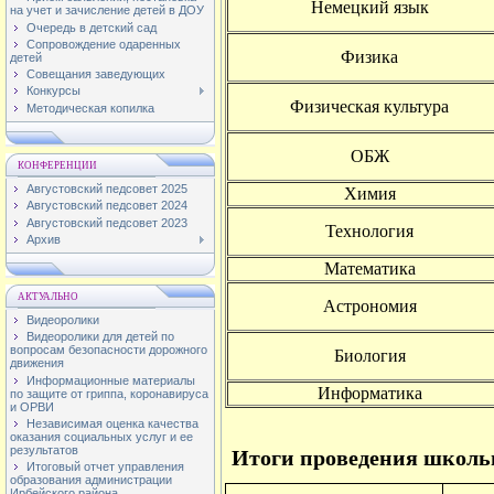
Немецкий язык
на учет и зачисление детей в ДОУ
Очередь в детский сад
Сопровождение одаренных
Физика
детей
Совещания заведующих
Конкурсы
Физическая культура
Методическая копилка
ОБЖ
КОНФЕРЕНЦИИ
Августовский педсовет 2025
Химия
Августовский педсовет 2024
Августовский педсовет 2023
Технология
Архив
Математика
АКТУАЛЬНО
Астрономия
Видеоролики
Видеоролики для детей по
вопросам безопасности дорожного
Биология
движения
Информационные материалы
Информатика
по защите от гриппа, коронавируса
и ОРВИ
Независимая оценка качества
оказания социальных услуг и ее
результатов
Итоги проведения школьн
Итоговый отчет управления
образования администрации
Ирбейского района