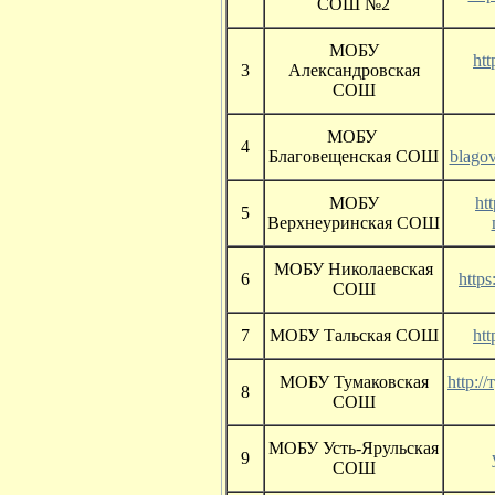
СОШ №2
МОБУ
ht
3
Александровская
СОШ
МОБУ
4
Благовещенская СОШ
blagov
МОБУ
ht
5
Верхнеуринская CОШ
МОБУ Николаевская
6
https
СОШ
7
МОБУ Тальская СОШ
htt
МОБУ Тумаковская
http:/
8
СОШ
МОБУ Усть-Ярульская
9
СОШ