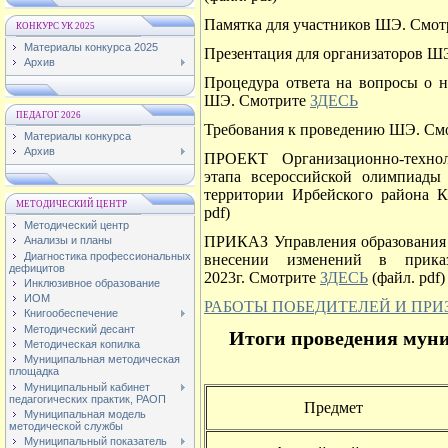
Памятка для участников ШЭ. Смо
КОНКУРС УК 2025
Материалы конкурса 2025
Презентация для организаторов Ш
Архив
Процедура ответа на вопросы о н
ШЭ. Смотрите
ЗДЕСЬ
ПЕДАГОГ 2026
Требования к проведению ШЭ. См
Материалы конкурса
Архив
ПРОЕКТ Организационно-технол
этапа всероссийской олимпиады
территории Ирбейского района К
МЕТОДИЧЕСКИЙ ЦЕНТР
pdf)
Методический центр
ПРИКАЗ Управления образования 
Анализы и планы
Диагностика профессиональных
внесении изменений в прик
дефицитов
2023г. Смотрите
ЗДЕСЬ
(файл. pdf)
Инклюзивное образование
ИОМ
РАБОТЫ ПОБЕДИТЕЛЕЙ И ПРИ
Книгообеспечение
Методический десант
Итоги проведения мун
Методическая копилка
Муниципальная методическая
площадка
Муниципальный кабинет
педагогических практик, РАОП
Предмет
Муниципальная модель
методической службы
Муниципальный показатель