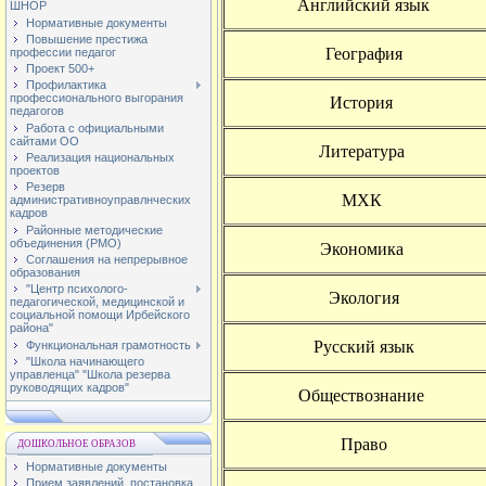
Английский язык
ШНОР
Нормативные документы
Повышение престижа
География
профессии педагог
Проект 500+
Профилактика
профессионального выгорания
История
педагогов
Работа с официальными
сайтами ОО
Литература
Реализация национальных
проектов
Резерв
МХК
административноуправлнческих
кадров
Районные методические
объединения (РМО)
Экономика
Соглашения на непрерывное
образования
"Центр психолого-
Экология
педагогической, медицинской и
социальной помощи Ирбейского
района"
Русский язык
Функциональная грамотность
"Школа начинающего
управленца" "Школа резерва
руководящих кадров"
Обществознание
Право
ДОШКОЛЬНОЕ ОБРАЗОВ
Нормативные документы
Прием заявлений, постановка