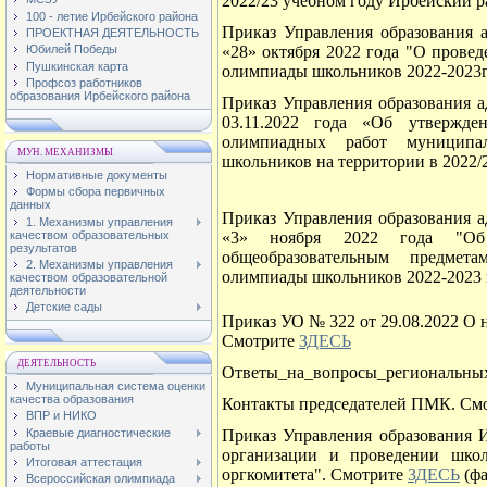
2022/23 учебном году Ирбейский 
100 - летие Ирбейского района
Приказ Управления образования 
ПРОЕКТНАЯ ДЕЯТЕЛЬНОСТЬ
«28» октября 2022 года "О прове
Юбилей Победы
Пушкинская карта
олимпиады школьников 2022-2023
Профсоз работников
образования Ирбейского района
Приказ Управления образования 
03.11.2022 года «Об утвержде
олимпиадных работ муниципал
МУН. МЕХАНИЗМЫ
школьников на территории в 2022/
Нормативные документы
Формы сбора первичных
данных
Приказ Управления образования 
1. Механизмы управления
качеством образовательных
«3» ноября 2022 года "Об 
результатов
общеобразовательным предмет
2. Механизмы управления
олимпиады школьников 2022-2023 
качеством образовательной
деятельности
Детские сады
Приказ УО № 322 от 29.08.2022 О 
Смотрите
ЗДЕСЬ
ДЕЯТЕЛЬНОСТЬ
Ответы_на_вопросы_региональных
Муниципальная система оценки
качества образования
Контакты председателей ПМК. См
ВПР и НИКО
Краевые диагностические
Приказ Управления образования 
работы
организации и проведении шко
Итоговая аттестация
оргкомитета". Смотрите
ЗДЕСЬ
(фа
Всероссийская олимпиада