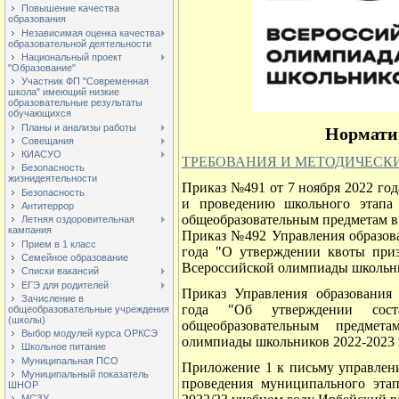
Повышение качества
образования
Независимая оценка качества
образовательной деятельности
Национальный проект
"Образование"
Участник ФП "Современная
школа" имеющий низкие
образовательные результаты
обучающихся
Планы и анализы работы
Нормати
Совещания
КИАСУО
ТРЕБОВАНИЯ И МЕТОДИЧЕСК
Безопасность
жизнидеятельности
Приказ №491 от 7 ноября 2022 го
Безопасность
и проведению школьного этапа
Антитеррор
общеобразовательным предметам в 
Летняя оздоровительная
кампания
Приказ №492 Управления образова
Прием в 1 класс
года "О утверждении квоты приз
Семейное образование
Всероссийской олимпиады школьни
Списки вакансий
ЕГЭ для родителей
Приказ Управления образования
Зачисление в
года "Об утверждении сос
общеобразовательные учреждения
(школы)
общеобразовательным предмет
Выбор модулей курса ОРКСЭ
олимпиады школьников 2022-2023 
Школьное питание
Муниципальная ПСО
Приложение 1 к письму управлени
Муниципальный показатель
проведения муниципального эта
ШНОР
МСЗУ