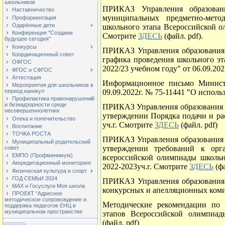
школьников
ПРИКАЗ Управления образован
Наставничество
муниципальных предметно-мето
Профориентация
Одарённые дети
школьного этапа Всероссийской о
Конференция "Создаем
Смотрите
ЗДЕСЬ
(файл. pdf).
будущее сегодня"
Конкурсы
ПРИКАЗ Управления образования
Координационный совет
графика проведения школьного э
ОФГОС
2022/23 учебном году" от 06.09.20
ФГОС и СФГОС
Аттестация
Информационное письмо Министе
Мероприятия для школьников в
09.09.2022г. № 75-11441 "О испо
период каникул
Профилактика правонарушений
и безнадзорности среди
ПРИКАЗ Управления образования И
несовершеннолетних
утверждении Порядка подачи и ра
Опека и попечительство
уч.г. Смотрите
ЗДЕСЬ
(файл. pdf)
Воспитание
ТОЧКА РОСТА
ПРИКАЗ Управления образования И
Муниципальный родительский
утверждении требований к орг
совет
ЕМПО (Профминимум)
всероссийской олимпиады школьн
Аккредитационный мониторинг
2022-2023уч.г. Смотрите
ЗДЕСЬ
(фа
Физическая культура и спорт
ГОД СЕМЬИ 2024
ПРИКАЗ Управления образования
МАХ и Госуслуги Моя школа
конкурсных и апелляционных ком
ПРОЕКТ "Адресное
методическое сопровождение и
Методические рекомендации по
поддержка педагогов ЕНЦ в
муниципальном пространстве
этапов Всероссийской олимпиа
(файл. pdf)