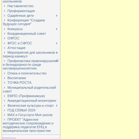
школьников
Наставничество
Профориентация
Одарённые дети
Конференция "Создаем
будущее сегодня"
Конкурсы
Координационный совет
ОФГОС
ФГОС и СФГОС
Аттестация
Мероприятия для школьников в
период каникул
Профилактика правонарушений
и безнадзорности среди
несовершеннолетних
Опека и попечительство
Воспитание
ТОЧКА РОСТА
Муниципальный родительский
совет
ЕМПО (Профминимум)
Аккредитационный мониторинг
Физическая культура и спорт
ГОД СЕМЬИ 2024
МАХ и Госуслуги Моя школа
ПРОЕКТ "Адресное
методическое сопровождение и
поддержка педагогов ЕНЦ в
муниципальном пространстве