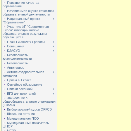
Повышение качества
образования
Независимая оценка качества
образовательной деятельности
Национальный проект
"Образование"
Участник ФП "Современная
школа" имеющий низкие
образовательные результаты
обучающихся
Планы и анализы работы
Совещания
КИАСУО
Безопасность
жизнидеятельности
Безопасность
Антитеррор
Летняя оздоровительная
кампания
Прием в 1 класс
Семейное образование
Списки вакансий
ЕГЭ для родителей
Зачисление в
общеобразовательные учреждения
(школы)
Выбор модулей курса ОРКСЭ
Школьное питание
Муниципальная ПСО
Муниципальный показатель
ШНОР
МСЗУ