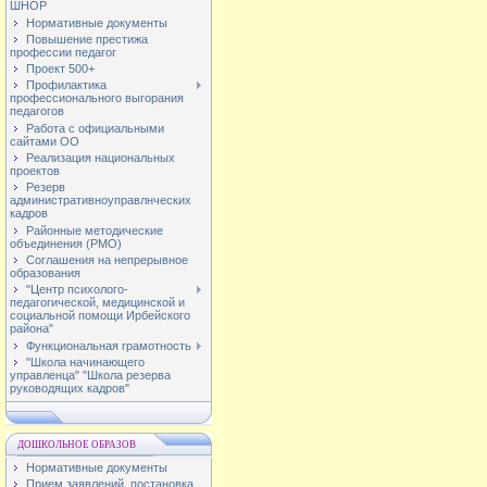
ШНОР
Нормативные документы
Повышение престижа
профессии педагог
Проект 500+
Профилактика
профессионального выгорания
педагогов
Работа с официальными
сайтами ОО
Реализация национальных
проектов
Резерв
административноуправлнческих
кадров
Районные методические
объединения (РМО)
Соглашения на непрерывное
образования
"Центр психолого-
педагогической, медицинской и
социальной помощи Ирбейского
района"
Функциональная грамотность
"Школа начинающего
управленца" "Школа резерва
руководящих кадров"
ДОШКОЛЬНОЕ ОБРАЗОВ
Нормативные документы
Прием заявлений, постановка