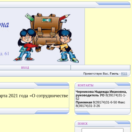
ВХОД
Приветствую Вас
,
Гость
·
RSS
КОНТАКТЫ
Черникова Надежда Ивановна,
та 2021 года «О сотрудничестве
руководитель УО
8(39174)31-1-
52
Приемная
8(39174)31-6-50 Факс
8(39174)31-3-26
ПОИСК