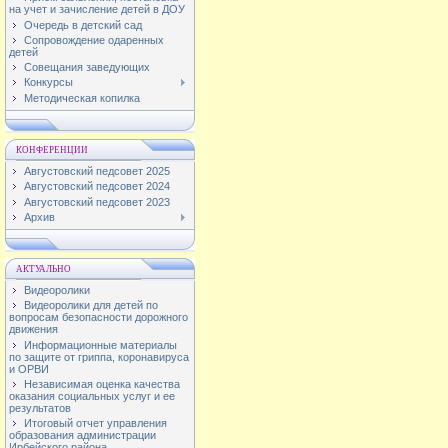
на учет и зачисление детей в ДОУ
Очередь в детский сад
Сопровождение одаренных
детей
Совещания заведующих
Конкурсы
Методическая копилка
КОНФЕРЕНЦИИ
Августовский педсовет 2025
Августовский педсовет 2024
Августовский педсовет 2023
Архив
АКТУАЛЬНО
Видеоролики
Видеоролики для детей по
вопросам безопасности дорожного
движения
Информационные материалы
по защите от гриппа, коронавируса
и ОРВИ
Независимая оценка качества
оказания социальных услуг и ее
результатов
Итоговый отчет управления
образования администрации
Ирбейского района