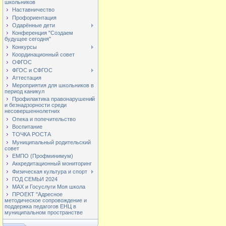
школьников
Наставничество
Профориентация
Одарённые дети
Конференция "Создаем
будущее сегодня"
Конкурсы
Координационный совет
ОФГОС
ФГОС и СФГОС
Аттестация
Мероприятия для школьников в
период каникул
Профилактика правонарушений
и безнадзорности среди
несовершеннолетних
Опека и попечительство
Воспитание
ТОЧКА РОСТА
Муниципальный родительский
совет
ЕМПО (Профминимум)
Аккредитационный мониторинг
Физическая культура и спорт
ГОД СЕМЬИ 2024
МАХ и Госуслуги Моя школа
ПРОЕКТ "Адресное
методическое сопровождение и
поддержка педагогов ЕНЦ в
муниципальном пространстве