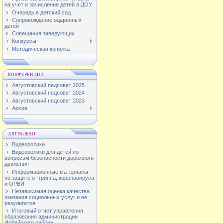
на учет и зачисление детей в ДОУ
Очередь в детский сад
Сопровождение одаренных
детей
Совещания заведующих
Конкурсы
Методическая копилка
КОНФЕРЕНЦИИ
Августовский педсовет 2025
Августовский педсовет 2024
Августовский педсовет 2023
Архив
АКТУАЛЬНО
Видеоролики
Видеоролики для детей по
вопросам безопасности дорожного
движения
Информационные материалы
по защите от гриппа, коронавируса
и ОРВИ
Независимая оценка качества
оказания социальных услуг и ее
результатов
Итоговый отчет управления
образования администрации
Ирбейского района