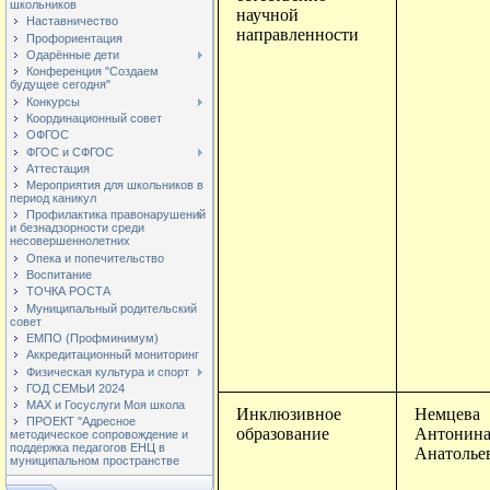
школьников
научной
Наставничество
направленности
Профориентация
Одарённые дети
Конференция "Создаем
будущее сегодня"
Конкурсы
Координационный совет
ОФГОС
ФГОС и СФГОС
Аттестация
Мероприятия для школьников в
период каникул
Профилактика правонарушений
и безнадзорности среди
несовершеннолетних
Опека и попечительство
Воспитание
ТОЧКА РОСТА
Муниципальный родительский
совет
ЕМПО (Профминимум)
Аккредитационный мониторинг
Физическая культура и спорт
ГОД СЕМЬИ 2024
МАХ и Госуслуги Моя школа
Инклюзивное
Немцева
ПРОЕКТ "Адресное
образование
Антонин
методическое сопровождение и
поддержка педагогов ЕНЦ в
Анатолье
муниципальном пространстве