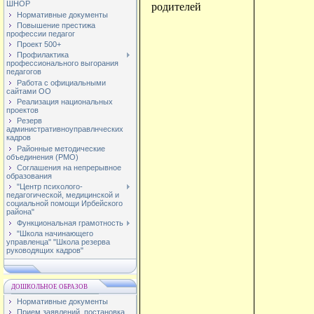
ШНОР
родителей
Нормативные документы
Повышение престижа
профессии педагог
Проект 500+
Профилактика
профессионального выгорания
педагогов
Работа с официальными
сайтами ОО
Реализация национальных
проектов
Резерв
административноуправлнческих
кадров
Районные методические
объединения (РМО)
Соглашения на непрерывное
образования
"Центр психолого-
педагогической, медицинской и
социальной помощи Ирбейского
района"
Функциональная грамотность
"Школа начинающего
управленца" "Школа резерва
руководящих кадров"
ДОШКОЛЬНОЕ ОБРАЗОВ
Нормативные документы
Прием заявлений, постановка