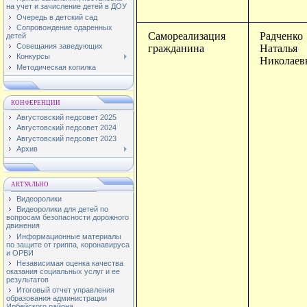
на учет и зачисление детей в ДОУ
Очередь в детский сад
Сопровождение одаренных
Самореализация
Радченко
детей
Совещания заведующих
гражданина
Наталья
Конкурсы
Николаев
Методическая копилка
КОНФЕРЕНЦИИ
Августовский педсовет 2025
Августовский педсовет 2024
Августовский педсовет 2023
Архив
АКТУАЛЬНО
Видеоролики
Видеоролики для детей по
вопросам безопасности дорожного
движения
Информационные материалы
по защите от гриппа, коронавируса
и ОРВИ
Независимая оценка качества
оказания социальных услуг и ее
результатов
Итоговый отчет управления
образования администрации
Ирбейского района