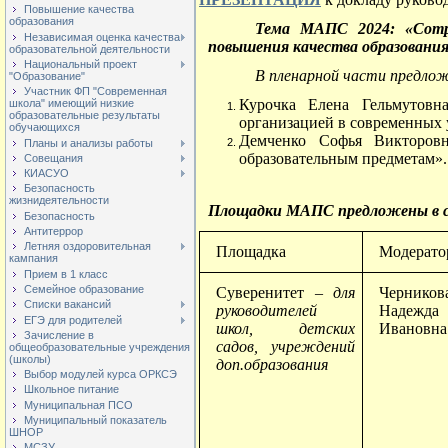
Повышение качества
образования
Тема МАПС 2024: «Сотру
Независимая оценка качества
повышения качества образования
образовательной деятельности
Национальный проект
В пленарной части предлож
"Образование"
Участник ФП "Современная
Курочка Елена Гельмутовн
школа" имеющий низкие
образовательные результаты
организацией в современных 
обучающихся
Демченко Софья Викторов
Планы и анализы работы
образовательным предметам».
Совещания
КИАСУО
Безопасность
жизнидеятельности
Площадки МАПС предложены в со
Безопасность
Антитеррор
Летняя оздоровительная
Площадка
Модерато
кампания
Прием в 1 класс
Семейное образование
Суверенитет
– для
Черников
Списки вакансий
руководителей
Надежда
ЕГЭ для родителей
школ, детских
Ивановна
Зачисление в
садов, учреждений
общеобразовательные учреждения
(школы)
доп.образования
Выбор модулей курса ОРКСЭ
Школьное питание
Муниципальная ПСО
Муниципальный показатель
ШНОР
МСЗУ