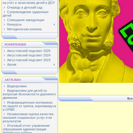
на учет и зачисление детей в ДОУ
Очередь в детский сад
Сопровождение одаренных
детей
Совещания заведующих
Конкурсы
Методическая копилка
КОНФЕРЕНЦИИ
Августовский педсовет 2025
Августовский педсовет 2024
Августовский педсовет 2023
Архив
АКТУАЛЬНО
Видеоролики
Видеоролики для детей по
вопросам безопасности дорожного
движения
Все
Информационные материалы
по защите от гриппа, коронавируса
и ОРВИ
Независимая оценка качества
оказания социальных услуг и ее
результатов
Итоговый отчет управления
образования администрации
Ирбейского района