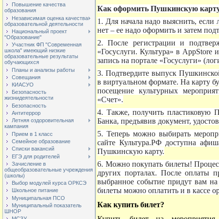
Повышение качества
Как оформить Пушкинскую карт
образования
Независимая оценка качества
1. Для начала надо выяснить, если 
образовательной деятельности
нет – ее надо оформить и затем по
Национальный проект
"Образование"
2. После регистрации и подтвер
Участник ФП "Современная
«Госуслуги. Культура» в AppStore 
школа" имеющий низкие
образовательные результаты
запись на портале «Госуслуги» (лог
обучающихся
Планы и анализы работы
3. Подтвердите выпуск Пушкинско
Совещания
в виртуальном формате. На карту б
КИАСУО
посещение культурных мероприят
Безопасность
жизнидеятельности
«Счет».
Безопасность
4. Также, получить пластиковую
Антитеррор
Банка, предъявив документ, удост
Летняя оздоровительная
кампания
5. Теперь можно выбирать меропр
Прием в 1 класс
Семейное образование
сайте Культура.РФ доступна афиш
Списки вакансий
Пушкинскую карту.
ЕГЭ для родителей
6. Можно покупать билеты! Процес
Зачисление в
общеобразовательные учреждения
других порталах. После оплаты
(школы)
выбранное событие придут вам на 
Выбор модулей курса ОРКСЭ
билеты можно оплатить и в кассе 
Школьное питание
Муниципальная ПСО
Как купить билет?
Муниципальный показатель
ШНОР
Купить билет на мероприятия 
МСЗУ