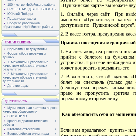
100 - летие Ирбейского района
«Пушкинская карта» вы можете дву
ПРОЕКТНАЯ ДЕЯТЕЛЬНОСТЬ
1. Онлайн, через сайт При выб
Юбилей Победы
Пушкинская карта
именную «Пушкинскую карту» и
Профсоз работников
доступные по "Пушкинской карте",
образования Ирбейского района
2. В кассе театра, предупредив кас
Правила посещения мероприятий 
МУН. МЕХАНИЗМЫ
Нормативные документы
1. На спектакль, театральную пост
Формы сбора первичных
прийти с билетом на бумажном 
данных
устройства. При себе необходимо 
1. Механизмы управления
качеством образовательных
может попросить предъявить его.
результатов
2. Механизмы управления
2. Важно знать, что обладатель 
качеством образовательной
деятельности
билет на спектакль (только для 
Детские сады
(недопустима передача иным лица
право не пропустить зрителя 
переданному второму лицу.
ДЕЯТЕЛЬНОСТЬ
Муниципальная система оценки
качества образования
Как обезопасить себя от мошенн
ВПР и НИКО
Краевые диагностические
работы
Итоговая аттестация
Если вам предлагают «купить» ил
Всероссийская олимпиада
Законными способами снять деньги