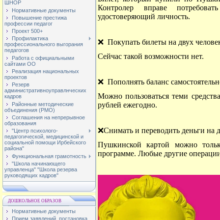
ШНОР
Контролер вправе потребоват
Нормативные документы
удостоверяющий личность.
Повышение престижа
профессии педагог
Проект 500+
Профилактика
❌ Покупать билеты на двух челове
профессионального выгорания
педагогов
Сейчас такой возможности нет.
Работа с официальными
сайтами ОО
Реализация национальных
проектов
❌ Пополнять баланс самостоятельн
Резерв
административноуправлнческих
Можно пользоваться теми средства
кадров
рублей ежегодно.
Районные методические
объединения (РМО)
Соглашения на непрерывное
образования
❌Снимать и переводить деньги на д
"Центр психолого-
педагогической, медицинской и
социальной помощи Ирбейского
Пушкинской картой можно тольк
района"
программе. Любые другие операци
Функциональная грамотность
"Школа начинающего
управленца" "Школа резерва
руководящих кадров"
ДОШКОЛЬНОЕ ОБРАЗОВ
Нормативные документы
Прием заявлений, постановка