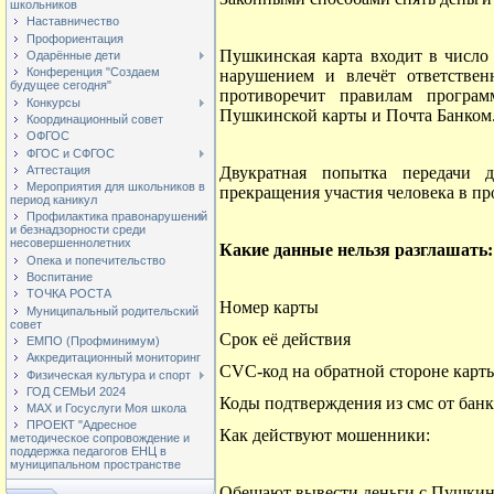
школьников
Наставничество
Профориентация
Пушкинская карта входит в число 
Одарённые дети
Конференция "Создаем
нарушением и влечёт ответственн
будущее сегодня"
противоречит правилам прогр
Конкурсы
Пушкинской карты и Почта Банком
Координационный совет
ОФГОС
ФГОС и СФГОС
Аттестация
Двукратная попытка передачи
Мероприятия для школьников в
прекращения участия человека в п
период каникул
Профилактика правонарушений
и безнадзорности среди
несовершеннолетних
Какие данные нельзя разглашать:
Опека и попечительство
Воспитание
ТОЧКА РОСТА
Номер карты
Муниципальный родительский
совет
Срок её действия
ЕМПО (Профминимум)
Аккредитационный мониторинг
CVС-код на обратной стороне карт
Физическая культура и спорт
ГОД СЕМЬИ 2024
Коды подтверждения из смс от банк
МАХ и Госуслуги Моя школа
ПРОЕКТ "Адресное
Как действуют мошенники:
методическое сопровождение и
поддержка педагогов ЕНЦ в
муниципальном пространстве
Обещают вывести деньги с Пушкин