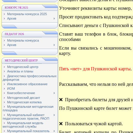
Уточняют реквизиты карты: номер,
КОНКУРС УК 2025
Материалы конкурса 2025
Просят продиктовать код подтверж
Архив
Списывают деньги с Пушкинской к
Ставят ваш телефон в блок, блоки
ПЕДАГОГ 2026
способами
Материалы конкурса
Архив
Если вы связались с мошенником, 
карту.
МЕТОДИЧЕСКИЙ ЦЕНТР
Методический центр
Пять «нет» для Пушкинской карты
.
Анализы и планы
Диагностика профессиональных
дефицитов
Рассказываем, что нельзя по ней дел
Инклюзивное образование
ИОМ
Книгообеспечение
Методический десант
❌ Приобретать билеты для друзей 
Методическая копилка
Муниципальная методическая
По Пушкинской карте билет может к
площадка
Муниципальный кабинет
педагогических практик, РАОП
Муниципальная модель
❌ Пользоваться чужой картой.
методической службы
Муниципальный показатель
Билет, который купили по Пушкин