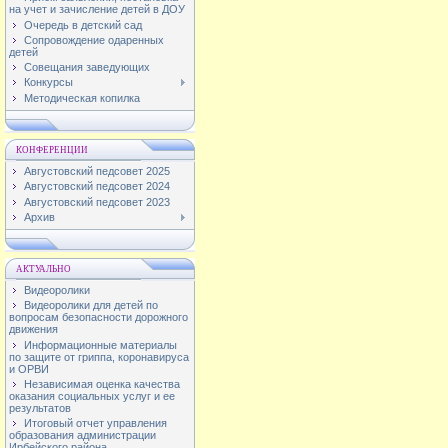
на учет и зачисление детей в ДОУ
Очередь в детский сад
Сопровождение одаренных
детей
Совещания заведующих
Конкурсы
Методическая копилка
КОНФЕРЕНЦИИ
Августовский педсовет 2025
Августовский педсовет 2024
Августовский педсовет 2023
Архив
АКТУАЛЬНО
Видеоролики
Видеоролики для детей по
вопросам безопасности дорожного
движения
Информационные материалы
по защите от гриппа, коронавируса
и ОРВИ
Независимая оценка качества
оказания социальных услуг и ее
результатов
Итоговый отчет управления
образования администрации
Ирбейского района