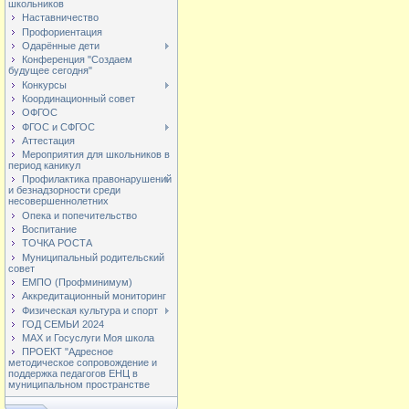
школьников
Наставничество
Профориентация
Одарённые дети
Конференция "Создаем
будущее сегодня"
Конкурсы
Координационный совет
ОФГОС
ФГОС и СФГОС
Аттестация
Мероприятия для школьников в
период каникул
Профилактика правонарушений
и безнадзорности среди
несовершеннолетних
Опека и попечительство
Воспитание
ТОЧКА РОСТА
Муниципальный родительский
совет
ЕМПО (Профминимум)
Аккредитационный мониторинг
Физическая культура и спорт
ГОД СЕМЬИ 2024
МАХ и Госуслуги Моя школа
ПРОЕКТ "Адресное
методическое сопровождение и
поддержка педагогов ЕНЦ в
муниципальном пространстве