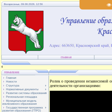
Воскресенье, 09.08.2026, 12:56
ГЛАВНАЯ
2
УПРАВЛЕНИЕ
Главная
Ролик о проведении независимой о
Новости
деятельности организациями:
Структура
Нормативные документы
Развитие системы образования
Региональная площадка
Муниципальная модель
инклюзивного образования
Государственная программа
развития образования (ГПРО)