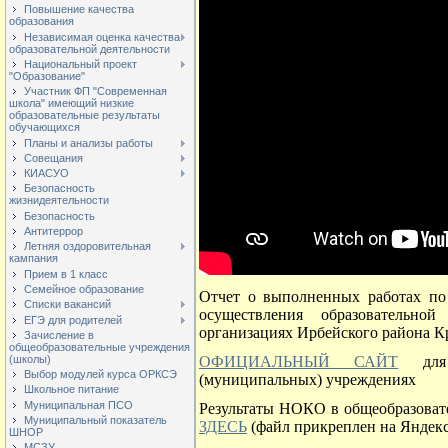
Повышение качества
образования
Независимая оценка качества
образовательной деятельности
Национальный проект
"Образование"
Участник ФП "Современная
школа" имеющий низкие
образовательные результаты
обучающихся
Планы и анализы работы
Совещания
КИАСУО
Безопасность
жизнидеятельности
Безопасность
Антитеррор
Летняя оздоровительная
кампания
Прием в 1 класс
Семейное образование
Отчет о выполненных работах по
Списки вакансий
осуществления образовательно
ЕГЭ для родителей
организациях Ирбейского района К
Зачисление в
общеобразовательные учреждения
(школы)
ОФИЦИАЛЬНЫЙ САЙТ
для 
Выбор модулей курса ОРКСЭ
(муниципальных) учреждениях
Школьное питание
Муниципальная ПСО
Результаты НОКО в общеобразоват
Муниципальный показатель
ЗДЕСЬ
(файл прикреплен на Яндек
ШНОР
МСЗУ