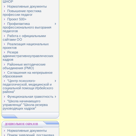
ШНОР
Нормативные документы
Повышение престижа
профессии педагог
Проект 500+
Профилактика
профессионального выгорания
педагогов
Работа с официальными
сайтами ОО
Реализация национальных
проектов
Резерв
административноуправлнческих
кадров
Районные методические
объединения (РМО)
Соглашения на непрерывное
образования
"Центр психолого-
педагогической, медицинской и
социальной помощи Ирбейского
района"
Функциональная грамотность
"Школа начинающего
управленца" "Школа резерва
руководящих кадров"
ДОШКОЛЬНОЕ ОБРАЗОВ
Нормативные документы
Прием заявлений, постановка