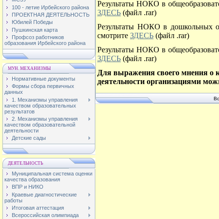
Результаты НОКО в общеобразоват
100 - летие Ирбейского района
ЗДЕСЬ
(файл .rar)
ПРОЕКТНАЯ ДЕЯТЕЛЬНОСТЬ
Юбилей Победы
Результаты НОКО в дошкольных об
Пушкинская карта
смотрите
ЗДЕСЬ
(файл .rar)
Профсоз работников
образования Ирбейского района
Результаты НОКО в общеобразоват
ЗДЕСЬ
(файл .rar)
МУН. МЕХАНИЗМЫ
Для выражения своего мнения о к
Нормативные документы
деятельности организациями мож
Формы сбора первичных
данных
Вс
1. Механизмы управления
качеством образовательных
результатов
2. Механизмы управления
качеством образовательной
деятельности
Детские сады
ДЕЯТЕЛЬНОСТЬ
Муниципальная система оценки
качества образования
ВПР и НИКО
Краевые диагностические
работы
Итоговая аттестация
Всероссийская олимпиада