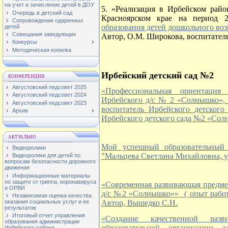
на учет и зачисление детей в ДОУ
5
. «Реализация в Ирбейском райо
Очередь в детский сад
Красноярском крае на период 2
Сопровождение одаренных
образования детей дошкольного воз
детей
Совещания заведующих
Автор,
О.М. Широкова, воспитател
Конкурсы
Методическая копилка
Ирбейский детский сад №2
КОНФЕРЕНЦИИ
Августовский педсовет 2025
«Профессиональная ориентация
Августовский педсовет 2024
Ирбейского д/с № 2 «Солнышко»,
Августовский педсовет 2023
воспитатель Ирбейского детског
Архив
Ирбейского детского сада №2 «Сол
АКТУАЛЬНО
Мой успешный образовательный 
Видеоролики
"Мальцева Светлана Михайловна, у
Видеоролики для детей по
вопросам безопасности дорожного
движения
Информационные материалы
по защите от гриппа, коронавируса
«Современная развивающая предм
и ОРВИ
д/с №2 «Солнышко»» ( опыт работ
Независимая оценка качества
оказания социальных услуг и ее
Автор, Вышедко С.Н.
результатов
Итоговый отчет управления
«Создание качественной разв
образования администрации
образовательной организации 
Ирбейского района