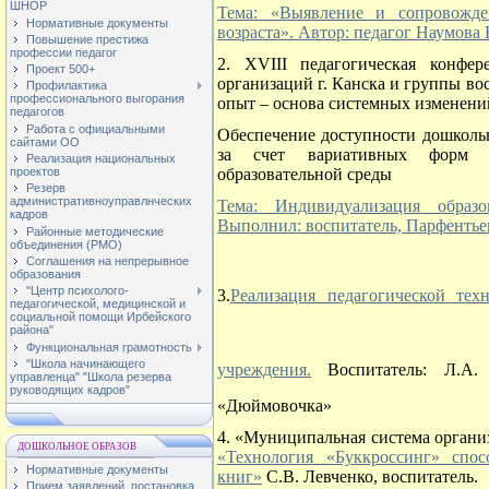
ШНОР
Тема: «Выявление и сопровожде
Нормативные документы
возраста». Автор: педагог Наумова
Повышение престижа
профессии педагог
2. XVIII педагогическая конфе
Проект 500+
организаций г. Канска и группы в
Профилактика
профессионального выгорания
опыт – основа системных изменений
педагогов
Работа с официальными
Обеспечение доступности дошкольн
сайтами ОО
за счет вариативных форм д
Реализация национальных
образовательной среды
проектов
Резерв
административноуправлнческих
Тема: Индивидуализация образо
кадров
Выполнил: воспитатель, Парфентье
Районные методические
объединения (РМО)
Соглашения на непрерывное
образования
"Центр психолого-
3.
Реализация педагогической тех
педагогической, медицинской и
социальной помощи Ирбейского
района"
Функциональная грамотность
"Школа начинающего
учреждения.
Воспитатель: Л.
управленца" "Школа резерва
руководящих кадров"
«Дюймовочка»
4.
«Муниципальная система органи
ДОШКОЛЬНОЕ ОБРАЗОВ
«Технология «Буккроссинг» спо
Нормативные документы
книг»
С.В. Левченко, воспитатель.
Прием заявлений, постановка