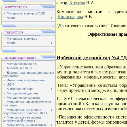
автор,
Князева
Н.А.
КОНКУРС УК 2025
Комплексное занятие в средн
Материалы конкурса 2025
,
Виноградова
Н.В.
Архив
"Дыхательная гимнастика" Ивановс
ПЕДАГОГ 2026
Эффективные прак
Материалы конкурса
Архив
Ирбейский детский сад №4 "
МЕТОДИЧЕСКИЙ ЦЕНТР
Методический центр
«Управление качествам образовани
Анализы и планы
муниципалитета в рамках реализац
Диагностика профессиональных
дефицитов
образования: модели, проекты, до
Инклюзивное образование
Тема: «Управление качеством обр
ИОМ
Книгообеспечение
через проектный метод». выполни
Методический десант
Методическая копилка
1. XVI педагогическая конфере
Муниципальная методическая
организаций г.Канска и группы в
площадка
опыт-основа системных изменений» 
Муниципальный кабинет
педагогических практик, РАОП
«Повышение эффективности систем
Муниципальная модель
методической службы
талантов у детей, формы сопровожд
Муниципальный показатель