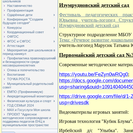
школьников
Изумрудновский детский сад
Наставничество
Профориентация
Фестиваль педагогических пра
Одарённые дети
Юрьевна учитель-логопед Струк
Конференция "Создаем
будущее сегодня"
Изумрудновский детский сад
Конкурсы
Координационный совет
Структурное подразделение МБОУ 
ОФГОС
Тема: «Речевое развитие дошкольни
ФГОС и СФГОС
учитель-логопед Марусик Татьяна
Аттестация
Мероприятия для школьников в
Первомайский детский сад №
период каникул
Профилактика правонарушений
и безнадзорности среди
Современные методические матери
несовершеннолетних
Опека и попечительство
https://youtu.be/FeZyn0wRQg0
;
Воспитание
ТОЧКА РОСТА
https://docs.google.com/docum
Муниципальный родительский
usp=sharing&ouid=109140404450
совет
ЕМПО (Профминимум)
https://drive.google.com/file/
Аккредитационный мониторинг
Физическая культура и спорт
usp=drivesdk
ГОД СЕМЬИ 2024
МАХ и Госуслуги Моя школа
Видеоматерилы игровых занятий:
ПРОЕКТ "Адресное
методическое сопровождение и
Игровая технология "Кубик Блума"
поддержка педагогов ЕНЦ в
муниципальном пространстве
Ирбейский д/с "Улыбка". Зан