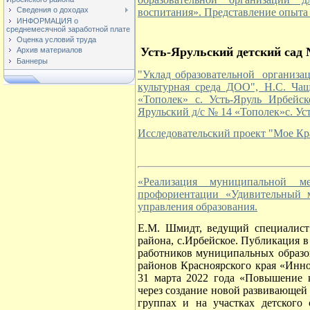
Сведения о доходах
воспитания». Представление опыта
ИНФОРМАЦИЯ о
среднемесячной заработной плате
Оценка условий труда
Усть-Ярульский детский сад 
Архив материалов
Баннеры
"Уклад образовательной организац
культурная среда ДОО",
Н.С. Чащ
«Тополек»
с. Усть-Яруль Ирбейс
Ярульский д/с № 14 «Тополек»
с. У
Исследовательский проект "Мое Кр
«Реализация муниципальной м
профориентации «Удивительный 
управления образования.
Е.М. Шмидт, ведущий специалист
района, с.Ирбейское.
Публикация в
работников муниципальных образо
районов Красноярского края «Инн
31 марта 2022 года «Повышение к
через создание новой развивающей
группах и на участках детского