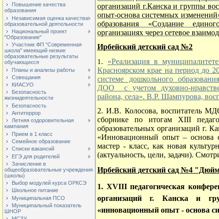
Повышение качества
организаций г.Канска и группы в
образования
опыт-основа системных изменений»
Независимая оценка качества
образования «Создание единог
образовательной деятельности
Национальный проект
организациях через сетевое взаимо
"Образование"
Участник ФП "Современная
Ирбейский детский сад №2
школа" имеющий низкие
образовательные результаты
«Реализация в муниципалитет
1.
обучающихся
Красноярском крае на период до 2
Планы и анализы работы
Совещания
системе дошкольного образовани
КИАСУО
ДОО с учетом духовно-нравстве
Безопасность
района, села». В.Р. Шампурова, вос
жизнидеятельности
Безопасность
2. И.В. Колосова, воспитатель М
Антитеррор
сборнике по итогам XIII педаг
Летняя оздоровительная
кампания
образовательных организаций г. К
Прием в 1 класс
«Инновационный опыт – основа 
Семейное образование
мастер - класс, как новая культур
Списки вакансий
(актуальность, цели, задачи). Смот
ЕГЭ для родителей
Зачисление в
Ирбейский детский сад №4 "Дюй
общеобразовательные учреждения
(школы)
Выбор модулей курса ОРКСЭ
1. XVIII
педагогическая конфере
Школьное питание
организаций г. Канска и гр
Муниципальная ПСО
Муниципальный показатель
«инновационный опыт - основа си
ШНОР
МСЗУ