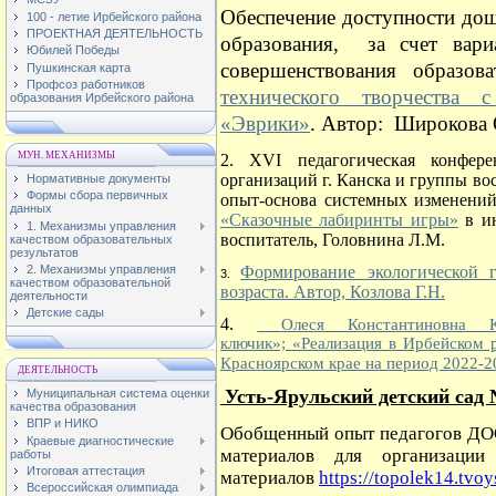
Обеспечение доступности дош
100 - летие Ирбейского района
ПРОЕКТНАЯ ДЕЯТЕЛЬНОСТЬ
образования, за счет вар
Юбилей Победы
совершенствования образов
Пушкинская карта
Профсоз работников
технического творчества 
образования Ирбейского района
«Эврики»
. Автор: Широкова
МУН. МЕХАНИЗМЫ
2. XVI педагогическая конфере
организаций г. Канска и группы в
Нормативные документы
Формы сбора первичных
опыт-основа системных изменени
данных
«Сказочные лабиринты игры»
в ин
1. Механизмы управления
воспитатель, Головнина Л.М.
качеством образовательных
результатов
2. Механизмы управления
Формирование экологической г
3.
качеством образовательной
возраста. Автор, Козлова Г.Н.
деятельности
Детские сады
4.
Олеся Константиновна К
ключик»;
«Реализация в Ирбейском 
Красноярском крае на период 2022-202
ДЕЯТЕЛЬНОСТЬ
Усть-Ярульский детский сад 
Муниципальная система оценки
качества образования
ВПР и НИКО
Обобщенный опыт педагогов ДО
Краевые диагностические
материалов для организации
работы
Итоговая аттестация
материалов
https://topolek14.tvo
Всероссийская олимпиада