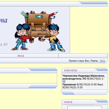
ВХОД
Приветствую Вас
,
Гость
·
RSS
КОНТАКТЫ
Черникова Надежда Ивановна,
руководитель УО
8(39174)31-1-
52
Приемная
8(39174)31-6-50 Факс
8(39174)31-3-26
ПОИСК