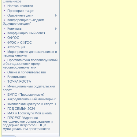
школьников
Наставничество
Профориентация
Одарённые дети
Конференция "Создаем
будущее сегодня"
Конкурсы
Координационный совет
ОФГОС
ФГОС и СФГОС
Аттестация
Мероприятия для школьников в
период каникул
Профилактика правонарушений
и безнадзорности среди
несовершеннолетних
Опека и попечительство
Воспитание
ТОЧКА РОСТА
Муниципальный родительский
совет
ЕМПО (Профминимум)
Аккредитационный мониторинг
Физическая культура и спорт
ГОД СЕМЬИ 2024
МАХ и Госуслуги Моя школа
ПРОЕКТ "Адресное
методическое сопровождение и
поддержка педагогов ЕНЦ в
муниципальном пространстве