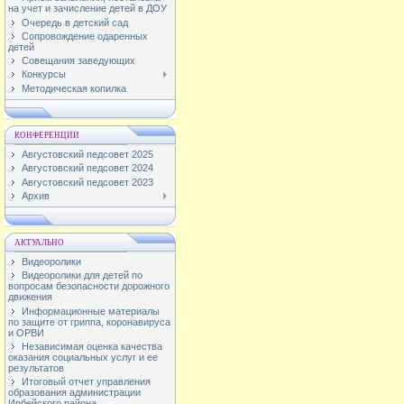
на учет и зачисление детей в ДОУ
Очередь в детский сад
Сопровождение одаренных
детей
Совещания заведующих
Конкурсы
Методическая копилка
КОНФЕРЕНЦИИ
Августовский педсовет 2025
Августовский педсовет 2024
Августовский педсовет 2023
Архив
АКТУАЛЬНО
Видеоролики
Видеоролики для детей по
вопросам безопасности дорожного
движения
Информационные материалы
по защите от гриппа, коронавируса
и ОРВИ
Независимая оценка качества
оказания социальных услуг и ее
результатов
Итоговый отчет управления
образования администрации
Ирбейского района