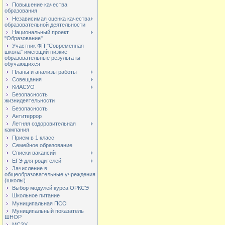
Повышение качества
образования
Независимая оценка качества
образовательной деятельности
Национальный проект
"Образование"
Участник ФП "Современная
школа" имеющий низкие
образовательные результаты
обучающихся
Планы и анализы работы
Совещания
КИАСУО
Безопасность
жизнидеятельности
Безопасность
Антитеррор
Летняя оздоровительная
кампания
Прием в 1 класс
Семейное образование
Списки вакансий
ЕГЭ для родителей
Зачисление в
общеобразовательные учреждения
(школы)
Выбор модулей курса ОРКСЭ
Школьное питание
Муниципальная ПСО
Муниципальный показатель
ШНОР
МСЗУ