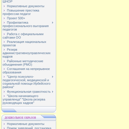
ШНОР
Нормативные документы
Повышение престижа
профессии педагог
Проект 500+
Профилактика
профессионального выгорания
педагогов
Работа с официальными
сайтами ОО
Реализация национальных
проектов
Резерв
административноуправлнческих
кадров
Районные методические
объединения (РМО)
Соглашения на непрерывное
образования
"Центр психолого-
педагогической, медицинской и
социальной помощи Ирбейского
района"
Функциональная грамотность
"Школа начинающего
управленца" "Школа резерва
руководящих кадров"
ДОШКОЛЬНОЕ ОБРАЗОВ
Нормативные документы
Прием заявлений, постановка