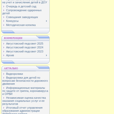
на учет и зачисление детей в ДОУ
Очередь в детский сад
Сопровождение одаренных
детей
Совещания заведующих
Конкурсы
Методическая копилка
КОНФЕРЕНЦИИ
Августовский педсовет 2025
Августовский педсовет 2024
Августовский педсовет 2023
Архив
АКТУАЛЬНО
Видеоролики
Видеоролики для детей по
вопросам безопасности дорожного
движения
Информационные материалы
по защите от гриппа, коронавируса
и ОРВИ
Независимая оценка качества
оказания социальных услуг и ее
результатов
Итоговый отчет управления
образования администрации
Ирбейского района