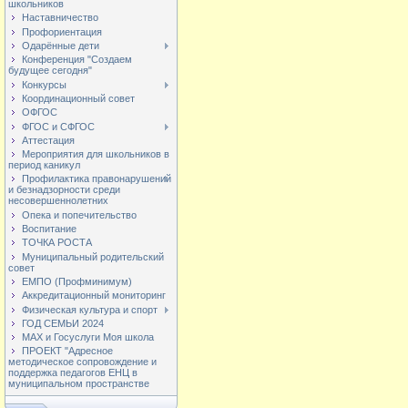
школьников
Наставничество
Профориентация
Одарённые дети
Конференция "Создаем
будущее сегодня"
Конкурсы
Координационный совет
ОФГОС
ФГОС и СФГОС
Аттестация
Мероприятия для школьников в
период каникул
Профилактика правонарушений
и безнадзорности среди
несовершеннолетних
Опека и попечительство
Воспитание
ТОЧКА РОСТА
Муниципальный родительский
совет
ЕМПО (Профминимум)
Аккредитационный мониторинг
Физическая культура и спорт
ГОД СЕМЬИ 2024
МАХ и Госуслуги Моя школа
ПРОЕКТ "Адресное
методическое сопровождение и
поддержка педагогов ЕНЦ в
муниципальном пространстве