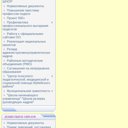
ШНОР
Нормативные документы
Повышение престижа
профессии педагог
Проект 500+
Профилактика
профессионального выгорания
педагогов
Работа с официальными
сайтами ОО
Реализация национальных
проектов
Резерв
административноуправлнческих
кадров
Районные методические
объединения (РМО)
Соглашения на непрерывное
образования
"Центр психолого-
педагогической, медицинской и
социальной помощи Ирбейского
района"
Функциональная грамотность
"Школа начинающего
управленца" "Школа резерва
руководящих кадров"
ДОШКОЛЬНОЕ ОБРАЗОВ
Нормативные документы
Прием заявлений, постановка