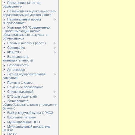
Повышение качества
образования
Независимая оценка качества
образовательной деятельности
Национальный проект
"Образование"
Участник ФП "Современная
школа" имеющий низкие
образовательные результаты
обучающихся
Планы и анализы работы
Совещания
КИАСУО
Безопасность
жизнидеятельности
Безопасность
Антитеррор
Летняя оздоровительная
кампания
Прием в 1 класс
Семейное образование
Списки вакансий
ЕГЭ для родителей
Зачисление в
общеобразовательные учреждения
(школы)
Выбор модулей курса ОРКСЭ
Школьное питание
Муниципальная ПСО
Муниципальный показатель
ШНОР
МСЗУ