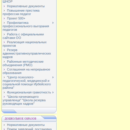
ШНОР
Нормативные документы
Повышение престижа
профессии педагог
Проект 500+
Профилактика
профессионального выгорания
педагогов
Работа с официальными
сайтами ОО
Реализация национальных
проектов
Резерв
административноуправлнческих
кадров
Районные методические
объединения (РМО)
Соглашения на непрерывное
образования
"Центр психолого-
педагогической, медицинской и
социальной помощи Ирбейского
района"
Функциональная грамотность
"Школа начинающего
управленца" "Школа резерва
руководящих кадров"
ДОШКОЛЬНОЕ ОБРАЗОВ
Нормативные документы
Прием заявлений, постановка