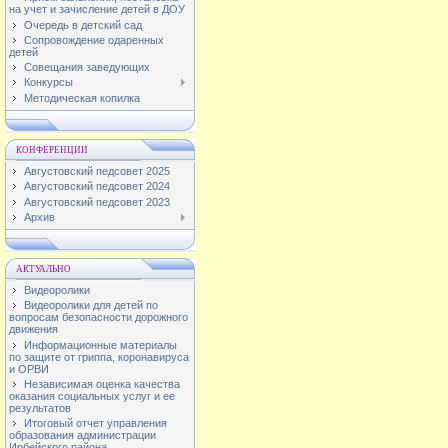
на учет и зачисление детей в ДОУ
Очередь в детский сад
Сопровождение одаренных
детей
Совещания заведующих
Конкурсы
Методическая копилка
КОНФЕРЕНЦИИ
Августовский педсовет 2025
Августовский педсовет 2024
Августовский педсовет 2023
Архив
АКТУАЛЬНО
Видеоролики
Видеоролики для детей по
вопросам безопасности дорожного
движения
Информационные материалы
по защите от гриппа, коронавируса
и ОРВИ
Независимая оценка качества
оказания социальных услуг и ее
результатов
Итоговый отчет управления
образования администрации
Ирбейского района