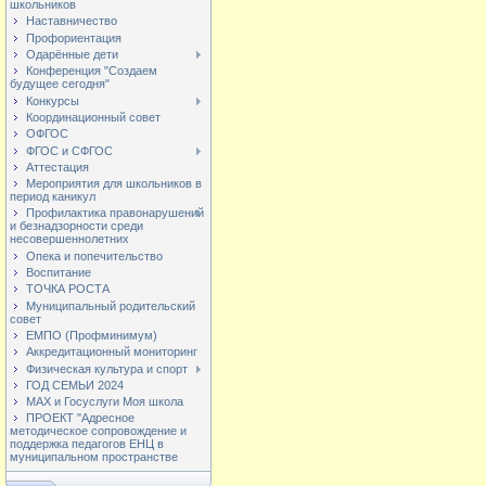
школьников
Наставничество
Профориентация
Одарённые дети
Конференция "Создаем
будущее сегодня"
Конкурсы
Координационный совет
ОФГОС
ФГОС и СФГОС
Аттестация
Мероприятия для школьников в
период каникул
Профилактика правонарушений
и безнадзорности среди
несовершеннолетних
Опека и попечительство
Воспитание
ТОЧКА РОСТА
Муниципальный родительский
совет
ЕМПО (Профминимум)
Аккредитационный мониторинг
Физическая культура и спорт
ГОД СЕМЬИ 2024
МАХ и Госуслуги Моя школа
ПРОЕКТ "Адресное
методическое сопровождение и
поддержка педагогов ЕНЦ в
муниципальном пространстве