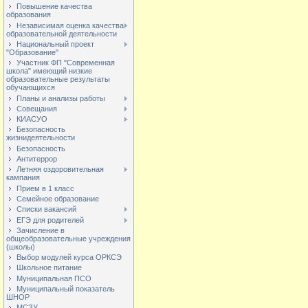
Повышение качества
образования
Независимая оценка качества
образовательной деятельности
Национальный проект
"Образование"
Участник ФП "Современная
школа" имеющий низкие
образовательные результаты
обучающихся
Планы и анализы работы
Совещания
КИАСУО
Безопасность
жизнидеятельности
Безопасность
Антитеррор
Летняя оздоровительная
кампания
Прием в 1 класс
Семейное образование
Списки вакансий
ЕГЭ для родителей
Зачисление в
общеобразовательные учреждения
(школы)
Выбор модулей курса ОРКСЭ
Школьное питание
Муниципальная ПСО
Муниципальный показатель
ШНОР
МСЗУ