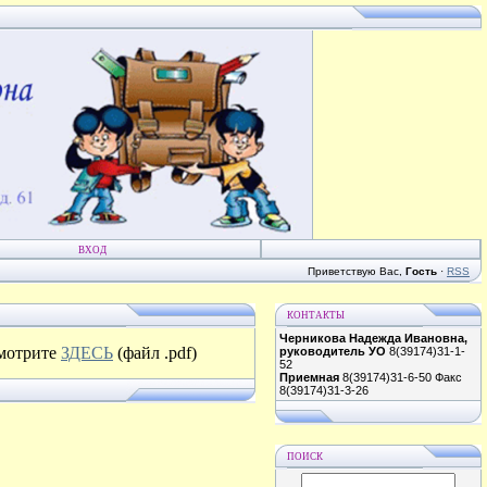
ВХОД
Приветствую Вас
,
Гость
·
RSS
КОНТАКТЫ
Черникова Надежда Ивановна,
смотрите
ЗДЕСЬ
(файл .pdf)
руководитель УО
8(39174)31-1-
52
Приемная
8(39174)31-6-50 Факс
8(39174)31-3-26
ПОИСК