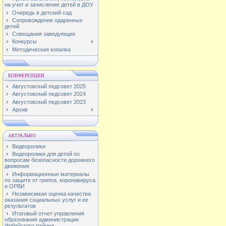
на учет и зачисление детей в ДОУ
Очередь в детский сад
Сопровождение одаренных
детей
Совещания заведующих
Конкурсы
Методическая копилка
КОНФЕРЕНЦИИ
Августовский педсовет 2025
Августовский педсовет 2024
Августовский педсовет 2023
Архив
АКТУАЛЬНО
Видеоролики
Видеоролики для детей по
вопросам безопасности дорожного
движения
Информационные материалы
по защите от гриппа, коронавируса
и ОРВИ
Независимая оценка качества
оказания социальных услуг и ее
результатов
Итоговый отчет управления
образования администрации
Ирбейского района