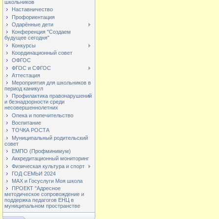
школьников
Наставничество
Профориентация
Одарённые дети
Конференция "Создаем
будущее сегодня"
Конкурсы
Координационный совет
ОФГОС
ФГОС и СФГОС
Аттестация
Мероприятия для школьников в
период каникул
Профилактика правонарушений
и безнадзорности среди
несовершеннолетних
Опека и попечительство
Воспитание
ТОЧКА РОСТА
Муниципальный родительский
совет
ЕМПО (Профминимум)
Аккредитационный мониторинг
Физическая культура и спорт
ГОД СЕМЬИ 2024
МАХ и Госуслуги Моя школа
ПРОЕКТ "Адресное
методическое сопровождение и
поддержка педагогов ЕНЦ в
муниципальном пространстве