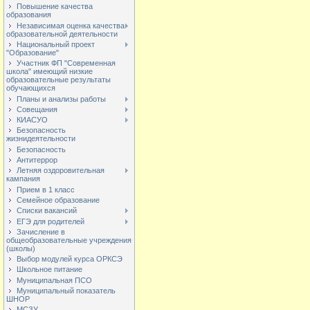
Повышение качества
образования
Независимая оценка качества
образовательной деятельности
Национальный проект
"Образование"
Участник ФП "Современная
школа" имеющий низкие
образовательные результаты
обучающихся
Планы и анализы работы
Совещания
КИАСУО
Безопасность
жизнидеятельности
Безопасность
Антитеррор
Летняя оздоровительная
кампания
Прием в 1 класс
Семейное образование
Списки вакансий
ЕГЭ для родителей
Зачисление в
общеобразовательные учреждения
(школы)
Выбор модулей курса ОРКСЭ
Школьное питание
Муниципальная ПСО
Муниципальный показатель
ШНОР
МСЗУ