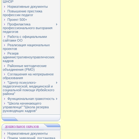
ШНОР
Нормативные документы
Повышение престижа
профессии педагог
Проект 500+
Профилактика
профессионального выгорания
педагогов
Работа с официальными
сайтами ОО
Реализация национальных
проектов
Резерв
административноуправлнческих
кадров
Районные методические
объединения (РМО)
Соглашения на непрерывное
образования
"Центр психолого-
педагогической, медицинской и
социальной помощи Ирбейского
района"
Функциональная грамотность
"Школа начинающего
управленца" "Школа резерва
руководящих кадров"
ДОШКОЛЬНОЕ ОБРАЗОВ
Нормативные документы
Прием заявлений, постановка