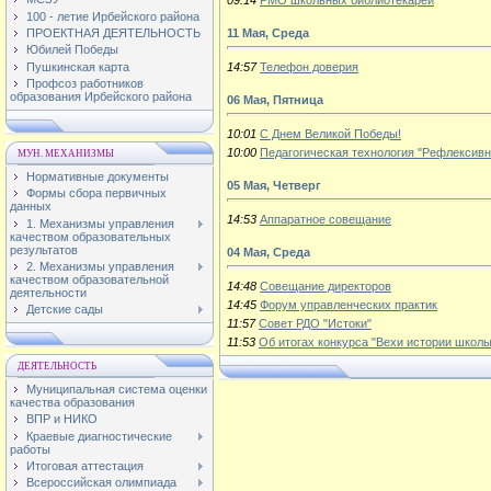
09:14
РМО школьных библиотекарей
100 - летие Ирбейского района
ПРОЕКТНАЯ ДЕЯТЕЛЬНОСТЬ
11 Мая, Среда
Юбилей Победы
Пушкинская карта
14:57
Телефон доверия
Профсоз работников
образования Ирбейского района
06 Мая, Пятница
10:01
С Днем Великой Победы!
10:00
Педагогическая технология "Рефлексивн
МУН. МЕХАНИЗМЫ
Нормативные документы
05 Мая, Четверг
Формы сбора первичных
данных
14:53
Аппаратное совещание
1. Механизмы управления
качеством образовательных
результатов
04 Мая, Среда
2. Механизмы управления
качеством образовательной
14:48
Совещание директоров
деятельности
14:45
Форум управленческих практик
Детские сады
11:57
Совет РДО "Истоки"
11:53
Об итогах конкурса "Вехи истории школы
ДЕЯТЕЛЬНОСТЬ
Муниципальная система оценки
качества образования
ВПР и НИКО
Краевые диагностические
работы
Итоговая аттестация
Всероссийская олимпиада