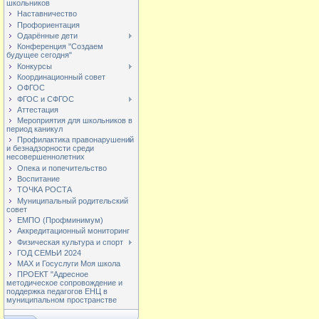
школьников
Наставничество
Профориентация
Одарённые дети
Конференция "Создаем
будущее сегодня"
Конкурсы
Координационный совет
ОФГОС
ФГОС и СФГОС
Аттестация
Мероприятия для школьников в
период каникул
Профилактика правонарушений
и безнадзорности среди
несовершеннолетних
Опека и попечительство
Воспитание
ТОЧКА РОСТА
Муниципальный родительский
совет
ЕМПО (Профминимум)
Аккредитационный мониторинг
Физическая культура и спорт
ГОД СЕМЬИ 2024
МАХ и Госуслуги Моя школа
ПРОЕКТ "Адресное
методическое сопровождение и
поддержка педагогов ЕНЦ в
муниципальном пространстве