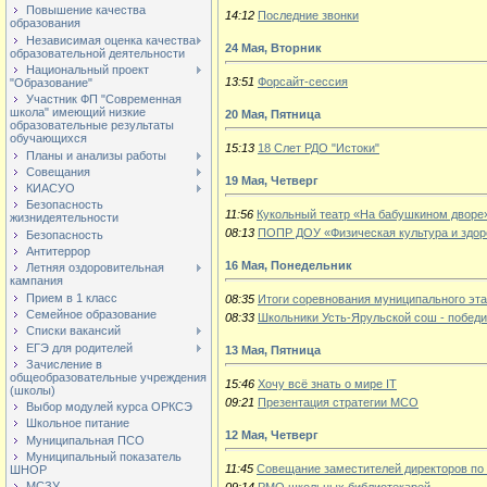
Повышение качества
14:12
Последние звонки
образования
Независимая оценка качества
24 Мая, Вторник
образовательной деятельности
Национальный проект
13:51
Форсайт-сессия
"Образование"
Участник ФП "Современная
школа" имеющий низкие
20 Мая, Пятница
образовательные результаты
обучающихся
15:13
18 Слет РДО "Истоки"
Планы и анализы работы
Совещания
19 Мая, Четверг
КИАСУО
Безопасность
11:56
Кукольный театр «На бабушкином дворе
жизнидеятельности
08:13
ПОПР ДОУ «Физическая культура и здор
Безопасность
Антитеррор
16 Мая, Понедельник
Летняя оздоровительная
кампания
Прием в 1 класс
08:35
Итоги соревнования муниципального этап
Семейное образование
08:33
Школьники Усть-Ярульской сош - победи
Списки вакансий
ЕГЭ для родителей
13 Мая, Пятница
Зачисление в
общеобразовательные учреждения
15:46
Хочу всё знать о мире IT
(школы)
09:21
Презентация стратегии МСО
Выбор модулей курса ОРКСЭ
Школьное питание
12 Мая, Четверг
Муниципальная ПСО
Муниципальный показатель
11:45
Совещание заместителей директоров по 
ШНОР
МСЗУ