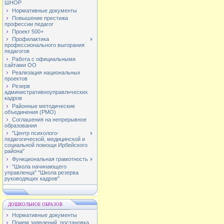
ШНОР
Нормативные документы
Повышение престижа
профессии педагог
Проект 500+
Профилактика
профессионального выгорания
педагогов
Работа с официальными
сайтами ОО
Реализация национальных
проектов
Резерв
административноуправлнческих
кадров
Районные методические
объединения (РМО)
Соглашения на непрерывное
образования
"Центр психолого-
педагогической, медицинской и
социальной помощи Ирбейского
района"
Функциональная грамотность
"Школа начинающего
управленца" "Школа резерва
руководящих кадров"
ДОШКОЛЬНОЕ ОБРАЗОВ
Нормативные документы
Прием заявлений, постановка