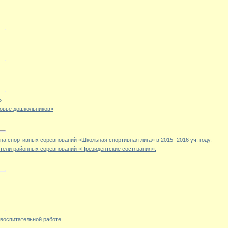
»
овье дошкольников»
а спортивных соревнований «Школьная спортивная лига» в 2015- 2016 уч. году.
тели районных соревнований «Президентские состязания».
воспитательной работе