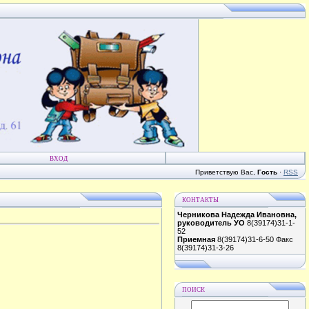
ВХОД
Приветствую Вас
,
Гость
·
RSS
КОНТАКТЫ
Черникова Надежда Ивановна,
руководитель УО
8(39174)31-1-
52
Приемная
8(39174)31-6-50 Факс
8(39174)31-3-26
ПОИСК