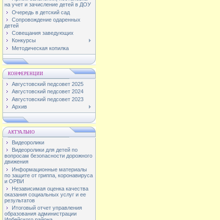
на учет и зачисление детей в ДОУ
Очередь в детский сад
Сопровождение одаренных
детей
Совещания заведующих
Конкурсы
Методическая копилка
КОНФЕРЕНЦИИ
Августовский педсовет 2025
Августовский педсовет 2024
Августовский педсовет 2023
Архив
АКТУАЛЬНО
Видеоролики
Видеоролики для детей по
вопросам безопасности дорожного
движения
Информационные материалы
по защите от гриппа, коронавируса
и ОРВИ
Независимая оценка качества
оказания социальных услуг и ее
результатов
Итоговый отчет управления
образования администрации
Ирбейского района