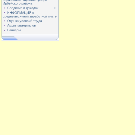
Ирбейского района
Сведения о доходах
ИНФОРМАЦИЯ о
среднемесячной заработной плате
Оценка условий труда
Архив материалов
Баннеры