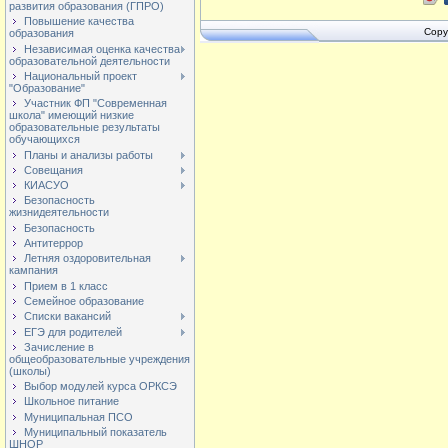
развития образования (ГПРО)
Повышение качества
Copy
образования
Независимая оценка качества
образовательной деятельности
Национальный проект
"Образование"
Участник ФП "Современная
школа" имеющий низкие
образовательные результаты
обучающихся
Планы и анализы работы
Совещания
КИАСУО
Безопасность
жизнидеятельности
Безопасность
Антитеррор
Летняя оздоровительная
кампания
Прием в 1 класс
Семейное образование
Списки вакансий
ЕГЭ для родителей
Зачисление в
общеобразовательные учреждения
(школы)
Выбор модулей курса ОРКСЭ
Школьное питание
Муниципальная ПСО
Муниципальный показатель
ШНОР