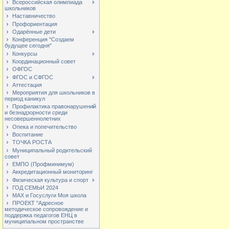
Всероссийская олимпиада
школьников
Наставничество
Профориентация
Одарённые дети
Конференция "Создаем
будущее сегодня"
Конкурсы
Координационный совет
ОФГОС
ФГОС и СФГОС
Аттестация
Мероприятия для школьников в
период каникул
Профилактика правонарушений
и безнадзорности среди
несовершеннолетних
Опека и попечительство
Воспитание
ТОЧКА РОСТА
Муниципальный родительский
совет
ЕМПО (Профминимум)
Аккредитационный мониторинг
Физическая культура и спорт
ГОД СЕМЬИ 2024
МАХ и Госуслуги Моя школа
ПРОЕКТ "Адресное
методическое сопровождение и
поддержка педагогов ЕНЦ в
муниципальном пространстве