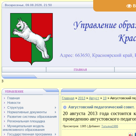
Воскресенье, 09.08.2026, 21:50
В
ГЛАВНАЯ
4
УПРАВЛЕНИЕ
Главная
Главная
»
2013
»
Август
»
19
» Августовский пе
Новости
Августовский педагогический совет.
Структура
Нормативные документы
20 августа 2013 года состоится
к
Развитие системы образования
проведению августовского педагог
Региональная площадка
Муниципальная модель
Просмотров
: 1365 |
Добавил
:
Татьяна1986
инклюзивного образования
Государственная программа