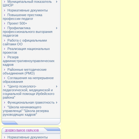
Муниципальный показатель
ШНОР
Нормативные документы
Повышение престижа
профессии педагог
Проект 500+
Профилактика
профессионального выгорания
педагогов
Работа с официальными
сайтами ОО
Реализация национальных
проектов
Резерв
административноуправлнческих
кадров
Районные методические
объединения (РМО)
Соглашения на непрерывное
образования
"Центр психолого-
педагогической, медицинской и
социальной помощи Ирбейского
района"
Функциональная грамотность
"Школа начинающего
управленца" "Школа резерва
руководящих кадров"
ДОШКОЛЬНОЕ ОБРАЗОВ
Нормативные документы