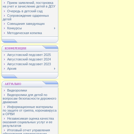
Прием заявлений, постановка
на учет и зачисление детей в ДОУ
Очередь в детский сад
Сопровождение одаренных
детей
Совещания заведующих
Конкурсы
Методическая копилка
КОНФЕРЕНЦИИ
Августовский педсовет 2025
Августовский педсовет 2024
Августовский педсовет 2023
Архив
АКТУАЛЬНО
Видеоролики
Видеоролики для детей по
вопросам безопасности дорожного
движения
Информационные материалы
по защите от гриппа, коронавируса
и ОРВИ
Независимая оценка качества
оказания социальных услуг и ее
результатов
Итоговый отчет управления
образования администрации