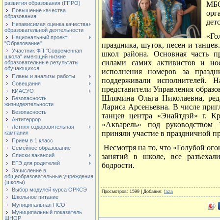
МБО
развития образования (ГПРО)
Повышение качества
орг
образования
дет
Независимая оценка качества
образовательной деятельности
«Г
Национальный проект
"Образование"
праздника, шуток, песен и танце
Участник ФП "Современная
школ района. Основная часть п
школа" имеющий низкие
силами самих активистов и нос
образовательные результаты
обучающихся
исполнения номеров за праздн
Планы и анализы работы
поддерживали исполнителей. 
Совещания
представители Управления образо
КИАСУО
Шлямина Ольга Николаевна, ред
Безопасность
жизнидеятельности
Лариса Арсеньевна. В числе при
Безопасность
танцев центра «Энайтдэй» г. К
Антитеррор
«Акварель» под руководством
Летняя оздоровительная
приняли участие в праздничной п
кампания
Прием в 1 класс
Несмотря на то, что «Голубой ог
Семейное образование
занятий в школе, все разъехал
Списки вакансий
ЕГЭ для родителей
бодрости.
Зачисление в
общеобразовательные учреждения
(школы)
Выбор модулей курса ОРКСЭ
Просмотров
: 1599 |
Добавил
:
faza
Школьное питание
Муниципальная ПСО
Муниципальный показатель
ШНОР