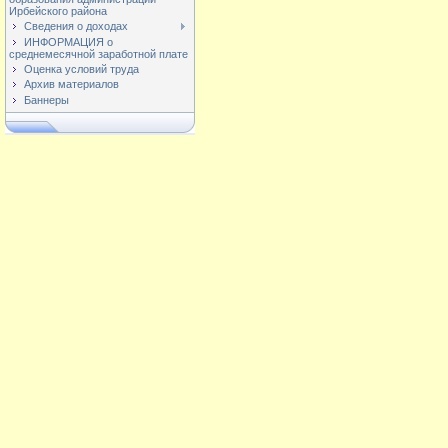
Ирбейского района
Сведения о доходах
ИНФОРМАЦИЯ о
среднемесячной заработной плате
Оценка условий труда
Архив материалов
Баннеры