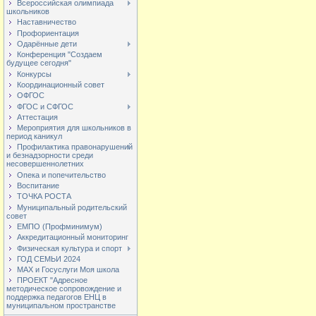
Всероссийская олимпиада
школьников
Наставничество
Профориентация
Одарённые дети
Конференция "Создаем
будущее сегодня"
Конкурсы
Координационный совет
ОФГОС
ФГОС и СФГОС
Аттестация
Мероприятия для школьников в
период каникул
Профилактика правонарушений
и безнадзорности среди
несовершеннолетних
Опека и попечительство
Воспитание
ТОЧКА РОСТА
Муниципальный родительский
совет
ЕМПО (Профминимум)
Аккредитационный мониторинг
Физическая культура и спорт
ГОД СЕМЬИ 2024
МАХ и Госуслуги Моя школа
ПРОЕКТ "Адресное
методическое сопровождение и
поддержка педагогов ЕНЦ в
муниципальном пространстве