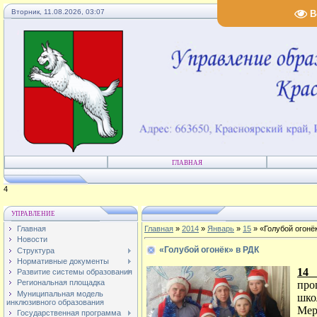
Вторник, 11.08.2026, 03:07
В
ГЛАВНАЯ
1
УПРАВЛЕНИЕ
Главная
Главная
»
2014
»
Январь
»
15
» «Голубой огонё
Новости
«Голубой огонёк» в РДК
Структура
Нормативные документы
14 
Развитие системы образования
Региональная площадка
про
Муниципальная модель
шк
инклюзивного образования
Мер
Государственная программа