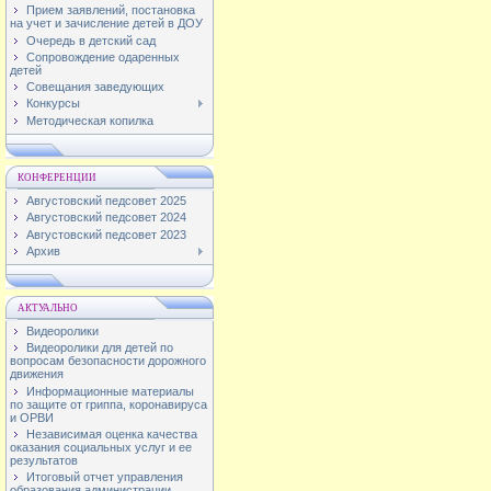
Прием заявлений, постановка
на учет и зачисление детей в ДОУ
Очередь в детский сад
Сопровождение одаренных
детей
Совещания заведующих
Конкурсы
Методическая копилка
КОНФЕРЕНЦИИ
Августовский педсовет 2025
Августовский педсовет 2024
Августовский педсовет 2023
Архив
АКТУАЛЬНО
Видеоролики
Видеоролики для детей по
вопросам безопасности дорожного
движения
Информационные материалы
по защите от гриппа, коронавируса
и ОРВИ
Независимая оценка качества
оказания социальных услуг и ее
результатов
Итоговый отчет управления
образования администрации