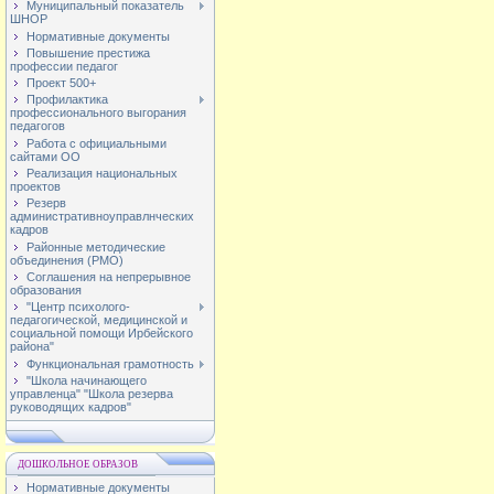
Муниципальный показатель
ШНОР
Нормативные документы
Повышение престижа
профессии педагог
Проект 500+
Профилактика
профессионального выгорания
педагогов
Работа с официальными
сайтами ОО
Реализация национальных
проектов
Резерв
административноуправлнческих
кадров
Районные методические
объединения (РМО)
Соглашения на непрерывное
образования
"Центр психолого-
педагогической, медицинской и
социальной помощи Ирбейского
района"
Функциональная грамотность
"Школа начинающего
управленца" "Школа резерва
руководящих кадров"
ДОШКОЛЬНОЕ ОБРАЗОВ
Нормативные документы