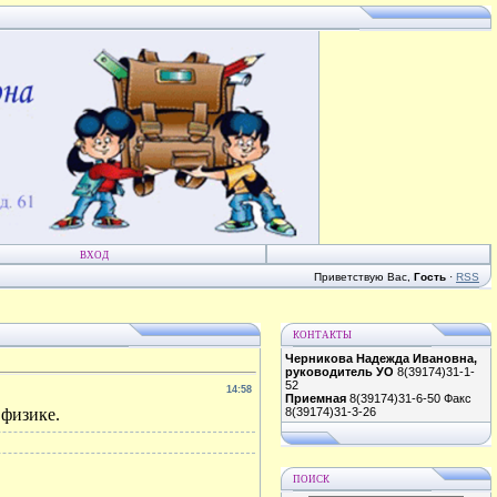
ВХОД
Приветствую Вас
,
Гость
·
RSS
КОНТАКТЫ
Черникова Надежда Ивановна,
руководитель УО
8(39174)31-1-
52
14:58
Приемная
8(39174)31-6-50 Факс
о физике.
8(39174)31-3-26
ПОИСК