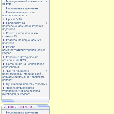
Муниципальный показатель
ШНОР
Нормативные документы
Повышение престижа
профессии педагог
Проект 500+
Профилактика
профессионального выгорания
педагогов
Работа с официальными
сайтами ОО
Реализация национальных
проектов
Резерв
административноуправлнческих
кадров
Районные методические
объединения (РМО)
Соглашения на непрерывное
образования
"Центр психолого-
педагогической, медицинской и
социальной помощи Ирбейского
района"
Функциональная грамотность
"Школа начинающего
управленца" "Школа резерва
руководящих кадров"
ДОШКОЛЬНОЕ ОБРАЗОВ
Нормативные документы