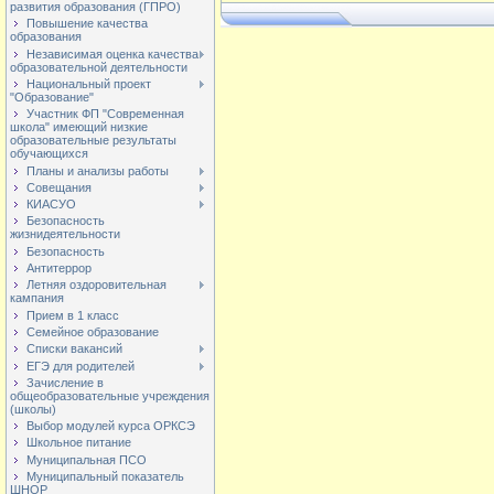
развития образования (ГПРО)
Повышение качества
образования
Независимая оценка качества
образовательной деятельности
Национальный проект
"Образование"
Участник ФП "Современная
школа" имеющий низкие
образовательные результаты
обучающихся
Планы и анализы работы
Совещания
КИАСУО
Безопасность
жизнидеятельности
Безопасность
Антитеррор
Летняя оздоровительная
кампания
Прием в 1 класс
Семейное образование
Списки вакансий
ЕГЭ для родителей
Зачисление в
общеобразовательные учреждения
(школы)
Выбор модулей курса ОРКСЭ
Школьное питание
Муниципальная ПСО
Муниципальный показатель
ШНОР