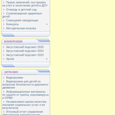
Прием заявлений, постановка
на учет и зачисление детей в ДОУ
Очередь в детский сад
Сопровождение одаренных
детей
Совещания заведующих
Конкурсы
Методическая копилка
КОНФЕРЕНЦИИ
Августовский педсовет 2025
Августовский педсовет 2024
Августовский педсовет 2023
Архив
АКТУАЛЬНО
Видеоролики
Видеоролики для детей по
вопросам безопасности дорожного
движения
Информационные материалы
по защите от гриппа, коронавируса
и ОРВИ
Независимая оценка качества
оказания социальных услуг и ее
результатов
Итоговый отчет управления
образования администрации