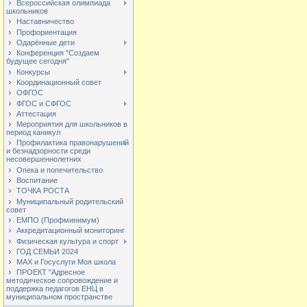
Всероссийская олимпиада
школьников
Наставничество
Профориентация
Одарённые дети
Конференция "Создаем
будущее сегодня"
Конкурсы
Координационный совет
ОФГОС
ФГОС и СФГОС
Аттестация
Мероприятия для школьников в
период каникул
Профилактика правонарушений
и безнадзорности среди
несовершеннолетних
Опека и попечительство
Воспитание
ТОЧКА РОСТА
Муниципальный родительский
совет
ЕМПО (Профминимум)
Аккредитационный мониторинг
Физическая культура и спорт
ГОД СЕМЬИ 2024
МАХ и Госуслуги Моя школа
ПРОЕКТ "Адресное
методическое сопровождение и
поддержка педагогов ЕНЦ в
муниципальном пространстве