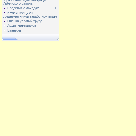
Ирбейского района
Сведения о доходах
ИНФОРМАЦИЯ о
среднемесячной заработной плате
Оценка условий труда
Архив материалов
Баннеры