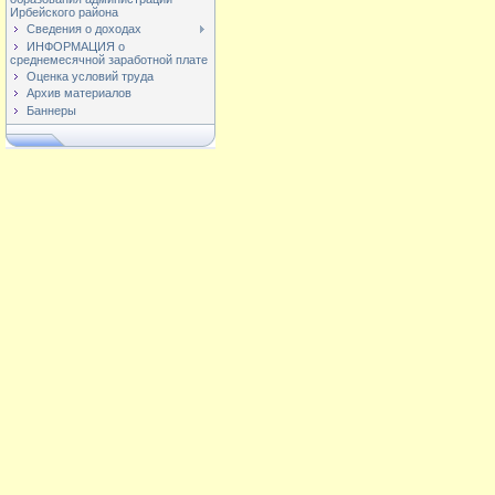
Ирбейского района
Сведения о доходах
ИНФОРМАЦИЯ о
среднемесячной заработной плате
Оценка условий труда
Архив материалов
Баннеры