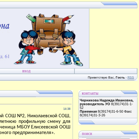
ВХОД
Приветствую Вас
,
Гость
·
RSS
КОНТАКТЫ
Черникова Надежда Ивановна,
руководитель УО
8(39174)31-1-
52
14:38
Приемная
8(39174)31-6-50 Факс
8(39174)31-3-26
кой СОШ №2, Николаевской СОШ,
 летнюю профильную смену для
 ученица МБОУ Елисеевской ООШ
юного предпринимателя».
ПОИСК