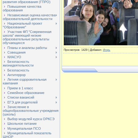
развития образования (ГПРО)
Повышение качества
образования
Независимая оценка качества
образовательной деятельности
Национальный проект
"Образование"
Участник ФП "Современная
школа" имеющий низкие
образовательные результаты
обучающихся
Планы и анализы работы
Просмотров
: 1429 |
Добавил
:
Игорь
Совещания
КИАСУО
Безопасность
жизнидеятельности
Безопасность
Антитеррор
Летняя оздоровительная
кампания
Прием в 1 класс
Семейное образование
Списки вакансий
ЕГЭ для родителей
Зачисление в
общеобразовательные учреждения
(школы)
Выбор модулей курса ОРКСЭ
Школьное питание
Муниципальная ПСО
Муниципальный показатель
ШНОР