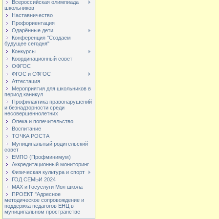
Всероссийская олимпиада
школьников
Наставничество
Профориентация
Одарённые дети
Конференция "Создаем
будущее сегодня"
Конкурсы
Координационный совет
ОФГОС
ФГОС и СФГОС
Аттестация
Мероприятия для школьников в
период каникул
Профилактика правонарушений
и безнадзорности среди
несовершеннолетних
Опека и попечительство
Воспитание
ТОЧКА РОСТА
Муниципальный родительский
совет
ЕМПО (Профминимум)
Аккредитационный мониторинг
Физическая культура и спорт
ГОД СЕМЬИ 2024
МАХ и Госуслуги Моя школа
ПРОЕКТ "Адресное
методическое сопровождение и
поддержка педагогов ЕНЦ в
муниципальном пространстве