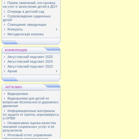
Прием заявлений, постановка
на учет и зачисление детей в ДОУ
Очередь в детский сад
Сопровождение одаренных
детей
Совещания заведующих
Конкурсы
Методическая копилка
КОНФЕРЕНЦИИ
Августовский педсовет 2025
Августовский педсовет 2024
Августовский педсовет 2023
Архив
АКТУАЛЬНО
Видеоролики
Видеоролики для детей по
вопросам безопасности дорожного
движения
Информационные материалы
по защите от гриппа, коронавируса
и ОРВИ
Независимая оценка качества
оказания социальных услуг и ее
результатов
Итоговый отчет управления
образования администрации