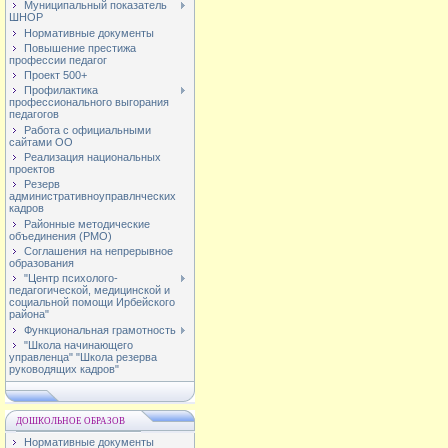
Муниципальный показатель
ШНОР
Нормативные документы
Повышение престижа
профессии педагог
Проект 500+
Профилактика
профессионального выгорания
педагогов
Работа с официальными
сайтами ОО
Реализация национальных
проектов
Резерв
административноуправлнческих
кадров
Районные методические
объединения (РМО)
Соглашения на непрерывное
образования
"Центр психолого-
педагогической, медицинской и
социальной помощи Ирбейского
района"
Функциональная грамотность
"Школа начинающего
управленца" "Школа резерва
руководящих кадров"
ДОШКОЛЬНОЕ ОБРАЗОВ
Нормативные документы