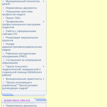
Муниципальный показатель
ШНОР
Нормативные документы
Повышение престижа
профессии педагог
Проект 500+
Профилактика
профессионального выгорания
педагогов
Работа с официальными
сайтами ОО
Реализация национальных
проектов
Резерв
административноуправлнческих
кадров
Районные методические
объединения (РМО)
Соглашения на непрерывное
образования
"Центр психолого-
педагогической, медицинской и
социальной помощи Ирбейского
района"
Функциональная грамотность
"Школа начинающего
управленца" "Школа резерва
руководящих кадров"
ДОШКОЛЬНОЕ ОБРАЗОВ
Нормативные документы