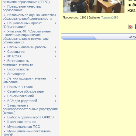
развития образования (ГПРО)
поб
Повышение качества
жел
образования
Независимая оценка качества
Просмотров
: 1399 |
Добавил
:
Татьяна1986
образовательной деятельности
Национальный проект
"Образование"
Участник ФП "Современная
школа" имеющий низкие
Copy
образовательные результаты
обучающихся
Планы и анализы работы
Совещания
КИАСУО
Безопасность
жизнидеятельности
Безопасность
Антитеррор
Летняя оздоровительная
кампания
Прием в 1 класс
Семейное образование
Списки вакансий
ЕГЭ для родителей
Зачисление в
общеобразовательные учреждения
(школы)
Выбор модулей курса ОРКСЭ
Школьное питание
Муниципальная ПСО
Муниципальный показатель
ШНОР