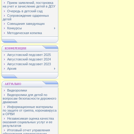
Прием заявлений, постановка
на учет и зачисление детей в ДОУ
Очередь в детский сад
Сопровождение одаренных
детей
Совещания заведующих
Конкурсы
Методическая копилка
КОНФЕРЕНЦИИ
Августовский педсовет 2025
Августовский педсовет 2024
Августовский педсовет 2023
Архив
АКТУАЛЬНО
Видеоролики
Видеоролики для детей по
вопросам безопасности дорожного
движения
Информационные материалы
по защите от гриппа, коронавируса
и ОРВИ
Независимая оценка качества
оказания социальных услуг и ее
результатов
Итоговый отчет управления
образования администрации