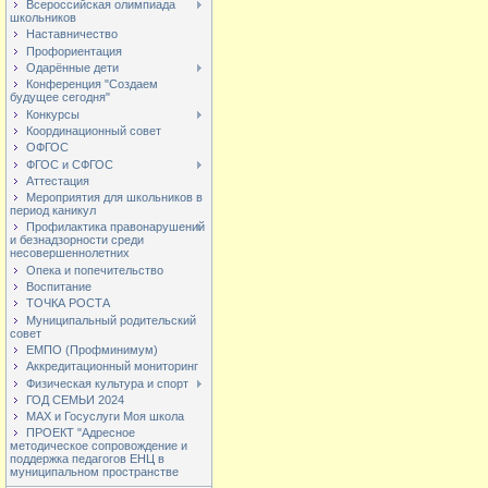
Всероссийская олимпиада
школьников
Наставничество
Профориентация
Одарённые дети
Конференция "Создаем
будущее сегодня"
Конкурсы
Координационный совет
ОФГОС
ФГОС и СФГОС
Аттестация
Мероприятия для школьников в
период каникул
Профилактика правонарушений
и безнадзорности среди
несовершеннолетних
Опека и попечительство
Воспитание
ТОЧКА РОСТА
Муниципальный родительский
совет
ЕМПО (Профминимум)
Аккредитационный мониторинг
Физическая культура и спорт
ГОД СЕМЬИ 2024
МАХ и Госуслуги Моя школа
ПРОЕКТ "Адресное
методическое сопровождение и
поддержка педагогов ЕНЦ в
муниципальном пространстве