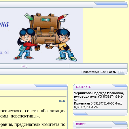
ВХОД
Приветствую Вас
,
Гость
·
RSS
КОНТАКТЫ
Черникова Надежда Ивановна,
руководитель УО
8(39174)31-1-
52
16:44
Приемная
8(39174)31-6-50 Факс
8(39174)31-3-26
гогического совета «Реализация
лемы, перспективы».
рания, председатель комитета по
ПОИСК