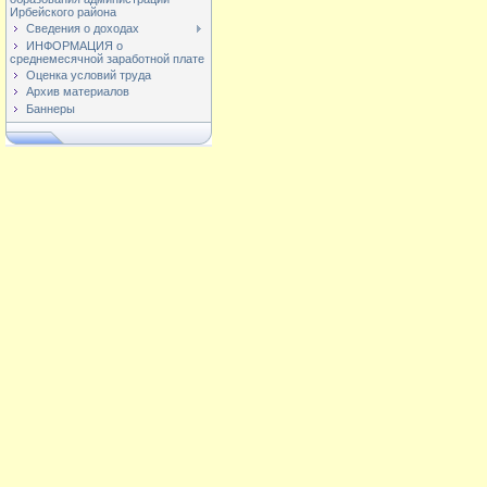
Ирбейского района
Сведения о доходах
ИНФОРМАЦИЯ о
среднемесячной заработной плате
Оценка условий труда
Архив материалов
Баннеры