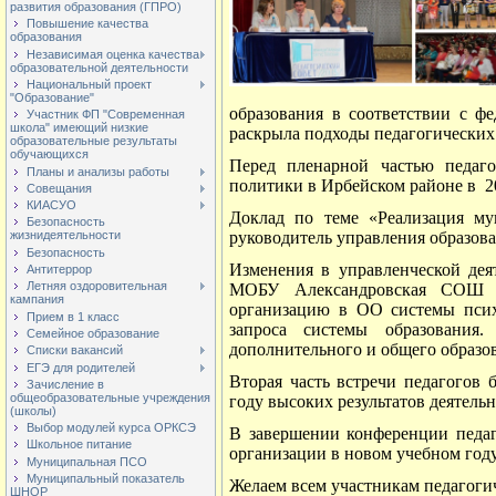
развития образования (ГПРО)
Повышение качества
образования
Независимая оценка качества
образовательной деятельности
Национальный проект
"Образование"
образования в соответствии с ф
Участник ФП "Современная
школа" имеющий низкие
раскрыла подходы педагогических 
образовательные результаты
обучающихся
Перед пленарной частью педаго
Планы и анализы работы
политики в Ирбейском районе в 20
Совещания
КИАСУО
Доклад по теме «Реализация му
Безопасность
руководитель управления образов
жизнидеятельности
Безопасность
Изменения в управленческой дея
Антитеррор
Летняя оздоровительная
МОБУ Александровская СОШ А.
кампания
организацию в ОО системы псих
Прием в 1 класс
запроса системы образования
Семейное образование
дополнительного и общего образо
Списки вакансий
ЕГЭ для родителей
Вторая часть встречи педагогов
Зачисление в
общеобразовательные учреждения
году высоких результатов деятельн
(школы)
Выбор модулей курса ОРКСЭ
В завершении конференции педаг
Школьное питание
организации в новом учебном году
Муниципальная ПСО
Муниципальный показатель
Желаем всем участникам педагогич
ШНОР