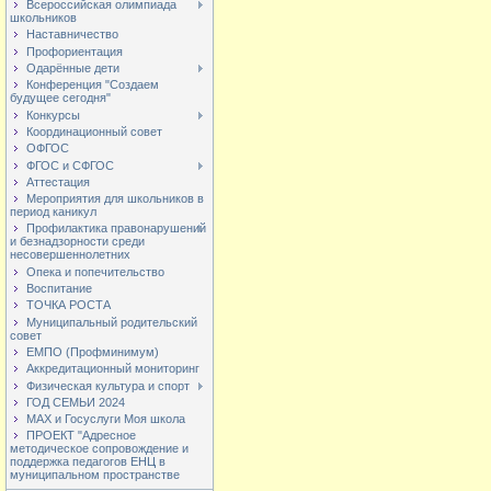
Всероссийская олимпиада
школьников
Наставничество
Профориентация
Одарённые дети
Конференция "Создаем
будущее сегодня"
Конкурсы
Координационный совет
ОФГОС
ФГОС и СФГОС
Аттестация
Мероприятия для школьников в
период каникул
Профилактика правонарушений
и безнадзорности среди
несовершеннолетних
Опека и попечительство
Воспитание
ТОЧКА РОСТА
Муниципальный родительский
совет
ЕМПО (Профминимум)
Аккредитационный мониторинг
Физическая культура и спорт
ГОД СЕМЬИ 2024
МАХ и Госуслуги Моя школа
ПРОЕКТ "Адресное
методическое сопровождение и
поддержка педагогов ЕНЦ в
муниципальном пространстве