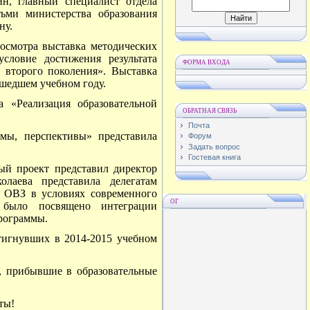
н, главный специалист отдела
ьми министерства образования
ну.
осмотра выставка методических
словие достижения результата
ФОРМА ВХОДА
 второго поколения». Выставка
ошедшем учебном году.
 «Реализация образовательной
ОБРАТНАЯ СВЯЗЬ
Почта
емы, перспективы» представила
Форум
Задать вопрос
Гостевая книга
ый проект представил директор
лаева представила делегатам
с ОВЗ в условиях современного
ОГ
ы было посвящено интеграции
программы.
тигнувших в 2014-2015 учебном
, прибывшие в образовательные
ты!