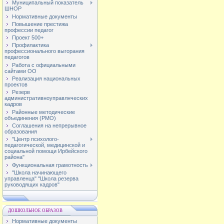
Муниципальный показатель
ШНОР
Нормативные документы
Повышение престижа
профессии педагог
Проект 500+
Профилактика
профессионального выгорания
педагогов
Работа с официальными
сайтами ОО
Реализация национальных
проектов
Резерв
административноуправлнческих
кадров
Районные методические
объединения (РМО)
Соглашения на непрерывное
образования
"Центр психолого-
педагогической, медицинской и
социальной помощи Ирбейского
района"
Функциональная грамотность
"Школа начинающего
управленца" "Школа резерва
руководящих кадров"
ДОШКОЛЬНОЕ ОБРАЗОВ
Нормативные документы