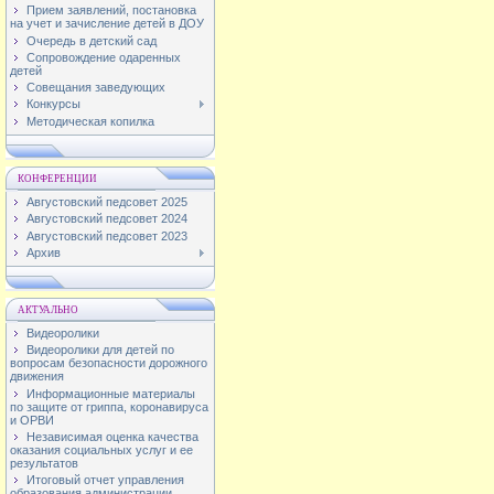
Прием заявлений, постановка
на учет и зачисление детей в ДОУ
Очередь в детский сад
Сопровождение одаренных
детей
Совещания заведующих
Конкурсы
Методическая копилка
КОНФЕРЕНЦИИ
Августовский педсовет 2025
Августовский педсовет 2024
Августовский педсовет 2023
Архив
АКТУАЛЬНО
Видеоролики
Видеоролики для детей по
вопросам безопасности дорожного
движения
Информационные материалы
по защите от гриппа, коронавируса
и ОРВИ
Независимая оценка качества
оказания социальных услуг и ее
результатов
Итоговый отчет управления
образования администрации