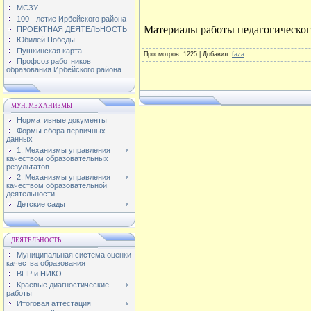
МСЗУ
100 - летие Ирбейского района
Материалы работы педагогического
ПРОЕКТНАЯ ДЕЯТЕЛЬНОСТЬ
Юбилей Победы
Пушкинская карта
Просмотров
: 1225 |
Добавил
:
faza
Профсоз работников
образования Ирбейского района
МУН. МЕХАНИЗМЫ
Нормативные документы
Формы сбора первичных
данных
1. Механизмы управления
качеством образовательных
результатов
2. Механизмы управления
качеством образовательной
деятельности
Детские сады
ДЕЯТЕЛЬНОСТЬ
Муниципальная система оценки
качества образования
ВПР и НИКО
Краевые диагностические
работы
Итоговая аттестация