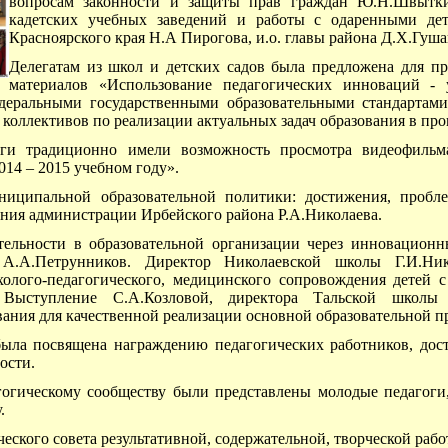
вопросам законности и защиты прав граждан Ю.Н.Швытки
кадетских учебных заведений и работы с одаренными дет
Красноярского края Н.А Пирогова, и.о. главы района Д.Х.Гуша
Делегатам из школ и детских садов была предложена для пр
материалов «Использование педагогических инноваций - у
едеральными государственными образовательными стандартами
коллективов по реализации актуальных задач образования в пр
ги традиционно имели возможность просмотра видеофильма
14 – 2015 учебном году».
ниципальной образовательной политики: достижения, пробл
ания администрации Ирбейского района Р.А.Николаева.
тельности в образовательной организации через инновационн
А.Петрунников. Директор Николаевской школы Г.И.Нико
олого-педагогического, медицинского сопровождения детей 
. Выступление С.А.Козловой, директора Тальской школ
вания для качественной реализации основной образовательной 
 была посвящена награждению педагогических работников, дос
ости.
огическому сообществу были представлены молодые педагоги
.
еского совета результативной, содержательной, творческой рабо