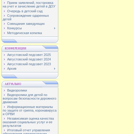
Прием заявлений, постановка
на учет и зачисление детей в ДОУ
Очередь в детский сад
Сопровождение одаренных
детей
Совещания заведующих
Конкурсы
Методическая копилка
КОНФЕРЕНЦИИ
Августовский педсовет 2025
Августовский педсовет 2024
Августовский педсовет 2023
Архив
АКТУАЛЬНО
Видеоролики
Видеоролики для детей по
вопросам безопасности дорожного
движения
Информационные материалы
по защите от гриппа, коронавируса
и ОРВИ
Независимая оценка качества
оказания социальных услуг и ее
результатов
Итоговый отчет управления
образования администрации