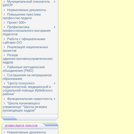
Муниципальный показатель
ШНОР
Нормативные документы
Повышение престижа
профессии педагог
Проект 500+
Профилактика
профессионального выгорания
педагогов
Работа с официальными
сайтами ОО
Реализация национальных
проектов
Резерв
административноуправлнческих
кадров
Районные методические
объединения (РМО)
Соглашения на непрерывное
образования
"Центр психолого-
педагогической, медицинской и
социальной помощи Ирбейского
района"
Функциональная грамотность
"Школа начинающего
управленца" "Школа резерва
руководящих кадров"
ДОШКОЛЬНОЕ ОБРАЗОВ
Нормативные документы