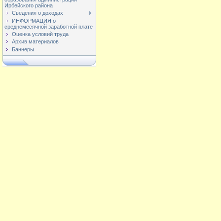
Ирбейского района
Сведения о доходах
ИНФОРМАЦИЯ о
среднемесячной заработной плате
Оценка условий труда
Архив материалов
Баннеры