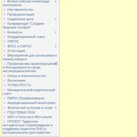
Всероссийская олимпиада
школьников
Наставничество
Профориентация
Одарённые дети
Конференция "Создаем
будущее сегодня"
Конкурсы
Координационный совет
ОФГОС
ФГОС и СФГОС
Аттестация
Мероприятия для школьников в
период каникул
Профилактика правонарушений
и безнадзорности среди
несовершеннолетних
Опека и попечительство
Воспитание
ТОЧКА РОСТА
Муниципальный родительский
совет
ЕМПО (Профминимум)
Аккредитационный мониторинг
Физическая культура и спорт
ГОД СЕМЬИ 2024
МАХ и Госуслуги Моя школа
ПРОЕКТ "Адресное
методическое сопровождение и
поддержка педагогов ЕНЦ в
муниципальном пространстве