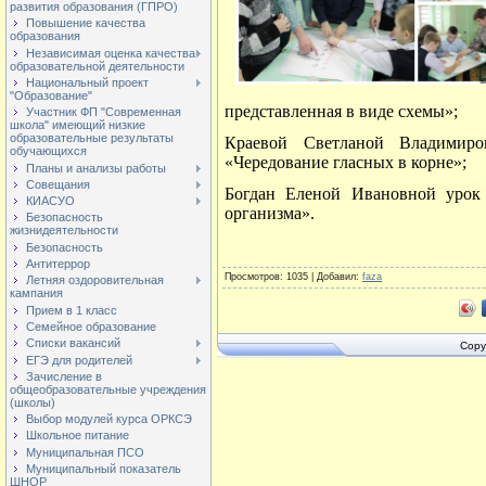
развития образования (ГПРО)
Повышение качества
образования
Независимая оценка качества
образовательной деятельности
Национальный проект
"Образование"
представленная в виде схемы»;
Участник ФП "Современная
школа" имеющий низкие
образовательные результаты
Краевой Светланой Владимиро
обучающихся
«Чередование гласных в корне»;
Планы и анализы работы
Совещания
Богдан Еленой Ивановной урок
КИАСУО
организма».
Безопасность
жизнидеятельности
Безопасность
Антитеррор
Просмотров
: 1035 |
Добавил
:
faza
Летняя оздоровительная
кампания
Прием в 1 класс
Семейное образование
Списки вакансий
Copy
ЕГЭ для родителей
Зачисление в
общеобразовательные учреждения
(школы)
Выбор модулей курса ОРКСЭ
Школьное питание
Муниципальная ПСО
Муниципальный показатель
ШНОР