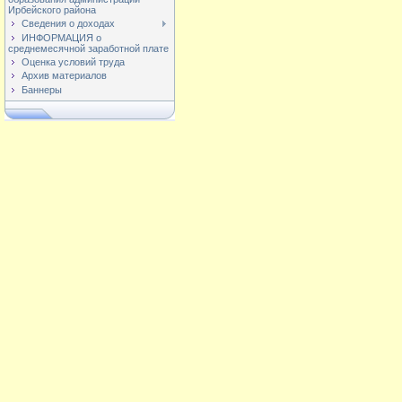
Ирбейского района
Сведения о доходах
ИНФОРМАЦИЯ о
среднемесячной заработной плате
Оценка условий труда
Архив материалов
Баннеры