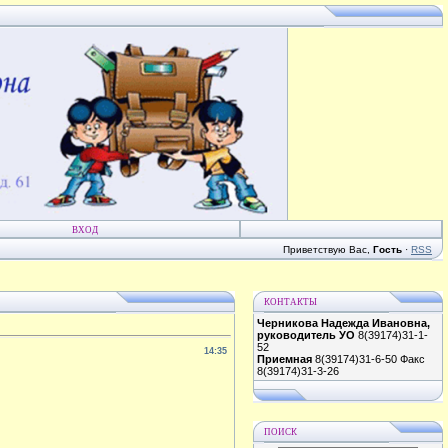
ВХОД
Приветствую Вас
,
Гость
·
RSS
КОНТАКТЫ
Черникова Надежда Ивановна,
руководитель УО
8(39174)31-1-
52
14:35
Приемная
8(39174)31-6-50 Факс
8(39174)31-3-26
ПОИСК