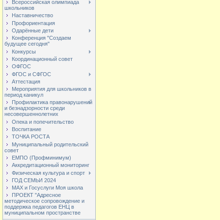
Всероссийская олимпиада
школьников
Наставничество
Профориентация
Одарённые дети
Конференция "Создаем
будущее сегодня"
Конкурсы
Координационный совет
ОФГОС
ФГОС и СФГОС
Аттестация
Мероприятия для школьников в
период каникул
Профилактика правонарушений
и безнадзорности среди
несовершеннолетних
Опека и попечительство
Воспитание
ТОЧКА РОСТА
Муниципальный родительский
совет
ЕМПО (Профминимум)
Аккредитационный мониторинг
Физическая культура и спорт
ГОД СЕМЬИ 2024
МАХ и Госуслуги Моя школа
ПРОЕКТ "Адресное
методическое сопровождение и
поддержка педагогов ЕНЦ в
муниципальном пространстве