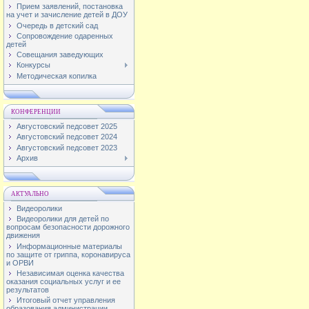
Прием заявлений, постановка
на учет и зачисление детей в ДОУ
Очередь в детский сад
Сопровождение одаренных
детей
Совещания заведующих
Конкурсы
Методическая копилка
КОНФЕРЕНЦИИ
Августовский педсовет 2025
Августовский педсовет 2024
Августовский педсовет 2023
Архив
АКТУАЛЬНО
Видеоролики
Видеоролики для детей по
вопросам безопасности дорожного
движения
Информационные материалы
по защите от гриппа, коронавируса
и ОРВИ
Независимая оценка качества
оказания социальных услуг и ее
результатов
Итоговый отчет управления
образования администрации