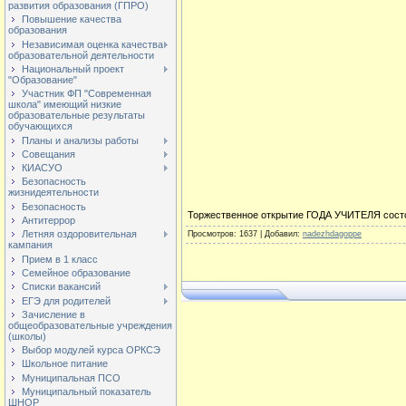
развития образования (ГПРО)
Повышение качества
образования
Независимая оценка качества
образовательной деятельности
Национальный проект
"Образование"
Участник ФП "Современная
школа" имеющий низкие
образовательные результаты
обучающихся
Планы и анализы работы
Совещания
КИАСУО
Безопасность
жизнидеятельности
Безопасность
Торжественное открытие ГОДА УЧИТЕЛЯ состо
Антитеррор
Летняя оздоровительная
Просмотров
: 1637 |
Добавил
:
nadezhdagoppe
кампания
Прием в 1 класс
Семейное образование
Списки вакансий
ЕГЭ для родителей
Зачисление в
общеобразовательные учреждения
(школы)
Выбор модулей курса ОРКСЭ
Школьное питание
Муниципальная ПСО
Муниципальный показатель
ШНОР