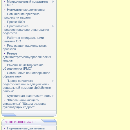
Муниципальный показатель
ШНОР
Нормативные документы
Повышение престижа
профессии педагог
Проект 500+
Профилактика
профессионального выгорания
педагогов
Работа с официальными
сайтами ОО
Реализация национальных
проектов
Резерв
административноуправлнческих
кадров
Районные методические
объединения (РМО)
Соглашения на непрерывное
образования
"Центр психолого-
педагогической, медицинской и
социальной помощи Ирбейского
района"
Функциональная грамотность
"Школа начинающего
управленца" "Школа резерва
руководящих кадров"
ДОШКОЛЬНОЕ ОБРАЗОВ
Нормативные документы