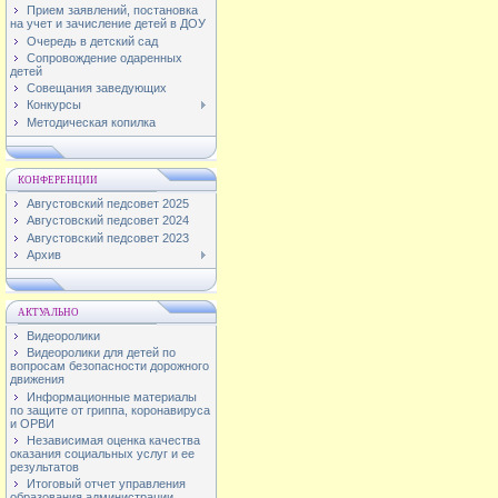
Прием заявлений, постановка
на учет и зачисление детей в ДОУ
Очередь в детский сад
Сопровождение одаренных
детей
Совещания заведующих
Конкурсы
Методическая копилка
КОНФЕРЕНЦИИ
Августовский педсовет 2025
Августовский педсовет 2024
Августовский педсовет 2023
Архив
АКТУАЛЬНО
Видеоролики
Видеоролики для детей по
вопросам безопасности дорожного
движения
Информационные материалы
по защите от гриппа, коронавируса
и ОРВИ
Независимая оценка качества
оказания социальных услуг и ее
результатов
Итоговый отчет управления
образования администрации