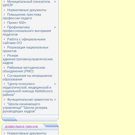
Муниципальный показатель
ШНОР
Нормативные документы
Повышение престижа
профессии педагог
Проект 500+
Профилактика
профессионального выгорания
педагогов
Работа с официальными
сайтами ОО
Реализация национальных
проектов
Резерв
административноуправлнческих
кадров
Районные методические
объединения (РМО)
Соглашения на непрерывное
образования
"Центр психолого-
педагогической, медицинской и
социальной помощи Ирбейского
района"
Функциональная грамотность
"Школа начинающего
управленца" "Школа резерва
руководящих кадров"
ДОШКОЛЬНОЕ ОБРАЗОВ
Нормативные документы