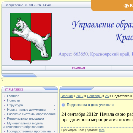
Воскресенье, 09.08.2026, 14:40
В
ГЛАВНАЯ
4
УПРАВЛЕНИЕ
Главная
Главная
»
2012
»
Сентябрь
»
25
» Подготовка к
Новости
Подготовка к дню учителя
Структура
Нормативные документы
24 сентября 2012г. Начала свою р
Развитие системы образования
Региональная площадка
праздничного мероприятия посвящ
Муниципальная модель
инклюзивного образования
Просмотров
: 1536 |
Добавил
:
faza
Государственная программа