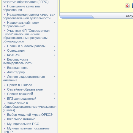
развития образования (ГПРО)
Повышение качества
образования
Независимая оценка качества
Copy
образовательной деятельности
Национальный проект
"Образование"
Участник ФП "Современная
школа" имеющий низкие
образовательные результаты
обучающихся
Планы и анализы работы
Совещания
КИАСУО
Безопасность
жизнидеятельности
Безопасность
Антитеррор
Летняя оздоровительная
кампания
Прием в 1 класс
Семейное образование
Списки вакансий
ЕГЭ для родителей
Зачисление в
общеобразовательные учреждения
(школы)
Выбор модулей курса ОРКСЭ
Школьное питание
Муниципальная ПСО
Муниципальный показатель
ШНОР