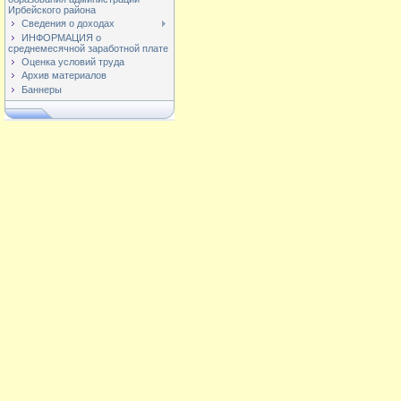
Ирбейского района
Сведения о доходах
ИНФОРМАЦИЯ о
среднемесячной заработной плате
Оценка условий труда
Архив материалов
Баннеры