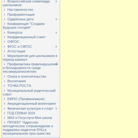
Всероссийская олимпиада
школьников
Наставничество
Профориентация
Одарённые дети
Конференция "Создаем
будущее сегодня"
Конкурсы
Координационный совет
ОФГОС
ФГОС и СФГОС
Аттестация
Мероприятия для школьников в
период каникул
Профилактика правонарушений
и безнадзорности среди
несовершеннолетних
Опека и попечительство
Воспитание
ТОЧКА РОСТА
Муниципальный родительский
совет
ЕМПО (Профминимум)
Аккредитационный мониторинг
Физическая культура и спорт
ГОД СЕМЬИ 2024
МАХ и Госуслуги Моя школа
ПРОЕКТ "Адресное
методическое сопровождение и
поддержка педагогов ЕНЦ в
муниципальном пространстве