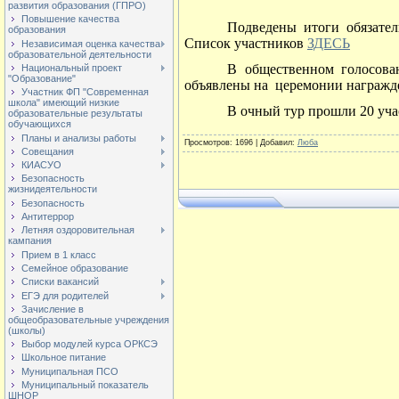
развития образования (ГПРО)
Повышение качества
Подведены итоги обязател
образования
Список участников
ЗДЕСЬ
Независимая оценка качества
образовательной деятельности
В общественном голосован
Национальный проект
"Образование"
объявлены на церемонии награжде
Участник ФП "Современная
школа" имеющий низкие
В очный тур прошли 20 уча
образовательные результаты
обучающихся
Планы и анализы работы
Просмотров
: 1696 |
Добавил
:
Люба
Совещания
КИАСУО
Безопасность
жизнидеятельности
Безопасность
Антитеррор
Летняя оздоровительная
кампания
Прием в 1 класс
Семейное образование
Списки вакансий
ЕГЭ для родителей
Зачисление в
общеобразовательные учреждения
(школы)
Выбор модулей курса ОРКСЭ
Школьное питание
Муниципальная ПСО
Муниципальный показатель
ШНОР