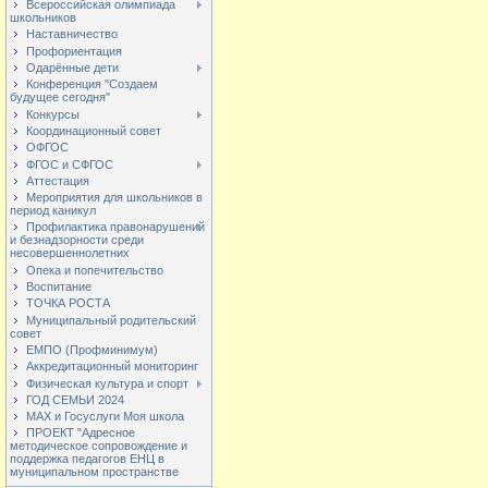
Всероссийская олимпиада
школьников
Наставничество
Профориентация
Одарённые дети
Конференция "Создаем
будущее сегодня"
Конкурсы
Координационный совет
ОФГОС
ФГОС и СФГОС
Аттестация
Мероприятия для школьников в
период каникул
Профилактика правонарушений
и безнадзорности среди
несовершеннолетних
Опека и попечительство
Воспитание
ТОЧКА РОСТА
Муниципальный родительский
совет
ЕМПО (Профминимум)
Аккредитационный мониторинг
Физическая культура и спорт
ГОД СЕМЬИ 2024
МАХ и Госуслуги Моя школа
ПРОЕКТ "Адресное
методическое сопровождение и
поддержка педагогов ЕНЦ в
муниципальном пространстве