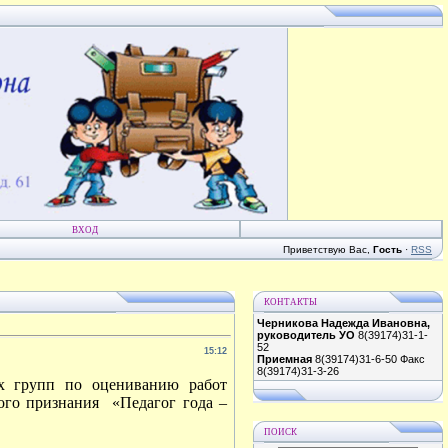
ВХОД
Приветствую Вас
,
Гость
·
RSS
КОНТАКТЫ
Черникова Надежда Ивановна,
руководитель УО
8(39174)31-1-
52
15:12
Приемная
8(39174)31-6-50 Факс
8(39174)31-3-26
ых групп по оцениванию работ
ого признания «Педагог года –
ПОИСК