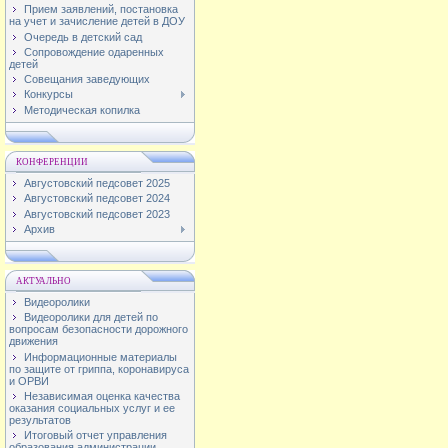
Прием заявлений, постановка
на учет и зачисление детей в ДОУ
Очередь в детский сад
Сопровождение одаренных
детей
Совещания заведующих
Конкурсы
Методическая копилка
КОНФЕРЕНЦИИ
Августовский педсовет 2025
Августовский педсовет 2024
Августовский педсовет 2023
Архив
АКТУАЛЬНО
Видеоролики
Видеоролики для детей по
вопросам безопасности дорожного
движения
Информационные материалы
по защите от гриппа, коронавируса
и ОРВИ
Независимая оценка качества
оказания социальных услуг и ее
результатов
Итоговый отчет управления
образования администрации