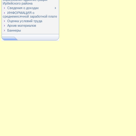
Ирбейского района
Сведения о доходах
ИНФОРМАЦИЯ о
среднемесячной заработной плате
Оценка условий труда
Архив материалов
Баннеры