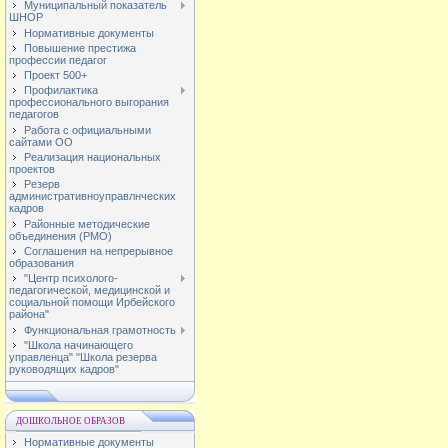
Муниципальный показатель
ШНОР
Нормативные документы
Повышение престижа
профессии педагог
Проект 500+
Профилактика
профессионального выгорания
педагогов
Работа с официальными
сайтами ОО
Реализация национальных
проектов
Резерв
административноуправлнческих
кадров
Районные методические
объединения (РМО)
Соглашения на непрерывное
образования
"Центр психолого-
педагогической, медицинской и
социальной помощи Ирбейского
района"
Функциональная грамотность
"Школа начинающего
управленца" "Школа резерва
руководящих кадров"
ДОШКОЛЬНОЕ ОБРАЗОВ
Нормативные документы