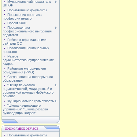
Муниципальный показатель
ШНОР
Нормативные документы
Повышение престижа
профессии педагог
Проект 500+
Профилактика
профессионального выгорания
педагогов
Работа с официальными
сайтами ОО
Реализация национальных
проектов
Резерв
административноуправлнческих
кадров
Районные методические
объединения (РМО)
Соглашения на непрерывное
образования
"Центр психолого-
педагогической, медицинской и
социальной помощи Ирбейского
района"
Функциональная грамотность
"Школа начинающего
управленца" "Школа резерва
руководящих кадров"
ДОШКОЛЬНОЕ ОБРАЗОВ
Нормативные документы