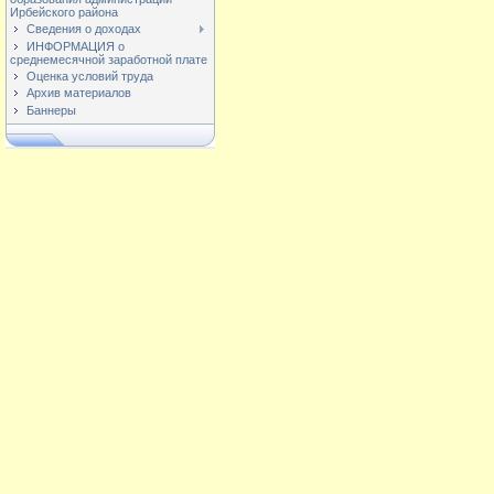
Ирбейского района
Сведения о доходах
ИНФОРМАЦИЯ о
среднемесячной заработной плате
Оценка условий труда
Архив материалов
Баннеры