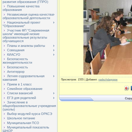
развития образования (ГПРО)
Повышение качества
образования
Независимая оценка качества
образовательной деятельности
Национальный проект
"Образование"
Участник ФП "Современная
школа" имеющий низкие
образовательные результаты
обучающихся
Планы и анализы работы
Совещания
КИАСУО
Безопасность
жизнидеятельности
Безопасность
Антитеррор
Летняя оздоровительная
кампания
Просмотров
: 1555 |
Добавил
:
nadezhdagoppe
Прием в 1 класс
Семейное образование
Списки вакансий
ЕГЭ для родителей
Copy
Зачисление в
общеобразовательные учреждения
(школы)
Выбор модулей курса ОРКСЭ
Школьное питание
Муниципальная ПСО
Муниципальный показатель
ШНОР