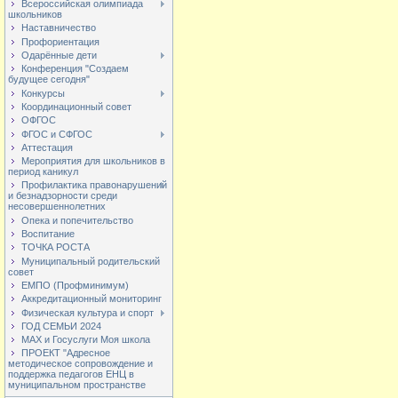
Всероссийская олимпиада
школьников
Наставничество
Профориентация
Одарённые дети
Конференция "Создаем
будущее сегодня"
Конкурсы
Координационный совет
ОФГОС
ФГОС и СФГОС
Аттестация
Мероприятия для школьников в
период каникул
Профилактика правонарушений
и безнадзорности среди
несовершеннолетних
Опека и попечительство
Воспитание
ТОЧКА РОСТА
Муниципальный родительский
совет
ЕМПО (Профминимум)
Аккредитационный мониторинг
Физическая культура и спорт
ГОД СЕМЬИ 2024
МАХ и Госуслуги Моя школа
ПРОЕКТ "Адресное
методическое сопровождение и
поддержка педагогов ЕНЦ в
муниципальном пространстве