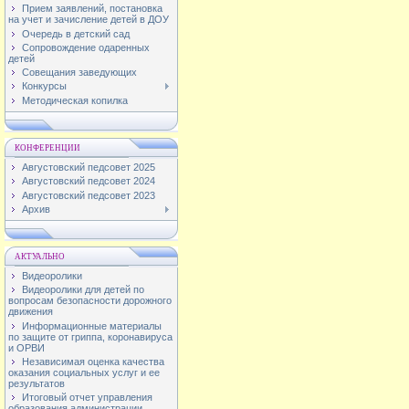
Прием заявлений, постановка
на учет и зачисление детей в ДОУ
Очередь в детский сад
Сопровождение одаренных
детей
Совещания заведующих
Конкурсы
Методическая копилка
КОНФЕРЕНЦИИ
Августовский педсовет 2025
Августовский педсовет 2024
Августовский педсовет 2023
Архив
АКТУАЛЬНО
Видеоролики
Видеоролики для детей по
вопросам безопасности дорожного
движения
Информационные материалы
по защите от гриппа, коронавируса
и ОРВИ
Независимая оценка качества
оказания социальных услуг и ее
результатов
Итоговый отчет управления
образования администрации