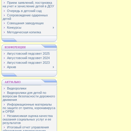
Прием заявлений, постановка
на учет и зачисление детей в ДОУ
Очередь в детский сад
Сопровождение одаренных
детей
Совещания заведующих
Конкурсы
Методическая копилка
КОНФЕРЕНЦИИ
Августовский педсовет 2025
Августовский педсовет 2024
Августовский педсовет 2023
Архив
АКТУАЛЬНО
Видеоролики
Видеоролики для детей по
вопросам безопасности дорожного
движения
Информационные материалы
по защите от гриппа, коронавируса
и ОРВИ
Независимая оценка качества
оказания социальных услуг и ее
результатов
Итоговый отчет управления
образования администрации