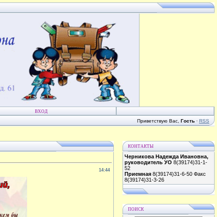
ВХОД
Приветствую Вас
,
Гость
·
RSS
КОНТАКТЫ
Черникова Надежда Ивановна,
руководитель УО
8(39174)31-1-
52
14:44
Приемная
8(39174)31-6-50 Факс
8(39174)31-3-26
ПОИСК