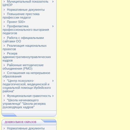
Муниципальный показатель
ШНОР
Нормативные документы
Повышение престижа
профессии педагог
Проект 500+
Профилактика
профессионального выгорания
педагогов
Работа с официальными
сайтами ОО
Реализация национальных
проектов
Резерв
административноуправлнческих
кадров
Районные методические
объединения (РМО)
Соглашения на непрерывное
образования
"Центр психолого-
педагогической, медицинской и
социальной помощи Ирбейского
района"
Функциональная грамотность
"Школа начинающего
управленца" "Школа резерва
руководящих кадров"
ДОШКОЛЬНОЕ ОБРАЗОВ
Нормативные документы