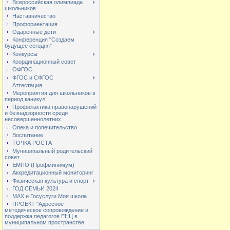
Всероссийская олимпиада
школьников
Наставничество
Профориентация
Одарённые дети
Конференция "Создаем
будущее сегодня"
Конкурсы
Координационный совет
ОФГОС
ФГОС и СФГОС
Аттестация
Мероприятия для школьников в
период каникул
Профилактика правонарушений
и безнадзорности среди
несовершеннолетних
Опека и попечительство
Воспитание
ТОЧКА РОСТА
Муниципальный родительский
совет
ЕМПО (Профминимум)
Аккредитационный мониторинг
Физическая культура и спорт
ГОД СЕМЬИ 2024
МАХ и Госуслуги Моя школа
ПРОЕКТ "Адресное
методическое сопровождение и
поддержка педагогов ЕНЦ в
муниципальном пространстве