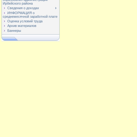
Ирбейского района
Сведения о доходах
ИНФОРМАЦИЯ о
среднемесячной заработной плате
Оценка условий труда
Архив материалов
Баннеры