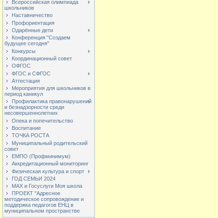
Всероссийская олимпиада
школьников
Наставничество
Профориентация
Одарённые дети
Конференция "Создаем
будущее сегодня"
Конкурсы
Координационный совет
ОФГОС
ФГОС и СФГОС
Аттестация
Мероприятия для школьников в
период каникул
Профилактика правонарушений
и безнадзорности среди
несовершеннолетних
Опека и попечительство
Воспитание
ТОЧКА РОСТА
Муниципальный родительский
совет
ЕМПО (Профминимум)
Аккредитационный мониторинг
Физическая культура и спорт
ГОД СЕМЬИ 2024
МАХ и Госуслуги Моя школа
ПРОЕКТ "Адресное
методическое сопровождение и
поддержка педагогов ЕНЦ в
муниципальном пространстве