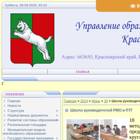
Суббота, 08.08.2026, 03:10
В
ГЛАВНАЯ
4
УПРАВЛЕНИЕ
Главная
Главная
»
2014
»
Июнь
»
20
» Школа руководит
Новости
Школа руководителей РМО и ПТГ
Структура
Нормативные документы
18 
Развитие системы образования
Региональная площадка
мет
Муниципальная модель
пред
инклюзивного образования
кру
Государственная программа