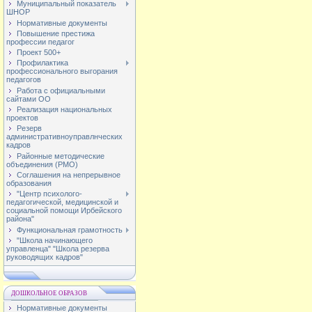
Муниципальный показатель
ШНОР
Нормативные документы
Повышение престижа
профессии педагог
Проект 500+
Профилактика
профессионального выгорания
педагогов
Работа с официальными
сайтами ОО
Реализация национальных
проектов
Резерв
административноуправлнческих
кадров
Районные методические
объединения (РМО)
Соглашения на непрерывное
образования
"Центр психолого-
педагогической, медицинской и
социальной помощи Ирбейского
района"
Функциональная грамотность
"Школа начинающего
управленца" "Школа резерва
руководящих кадров"
ДОШКОЛЬНОЕ ОБРАЗОВ
Нормативные документы