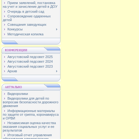
Прием заявлений, постановка
на учет и зачисление детей в ДОУ
Очередь в детский сад
Сопровождение одаренных
детей
Совещания заведующих
Конкурсы
Методическая копилка
КОНФЕРЕНЦИИ
Августовский педсовет 2025
Августовский педсовет 2024
Августовский педсовет 2023
Архив
АКТУАЛЬНО
Видеоролики
Видеоролики для детей по
вопросам безопасности дорожного
движения
Информационные материалы
по защите от гриппа, коронавируса
и ОРВИ
Независимая оценка качества
оказания социальных услуг и ее
результатов
Итоговый отчет управления
образования администрации