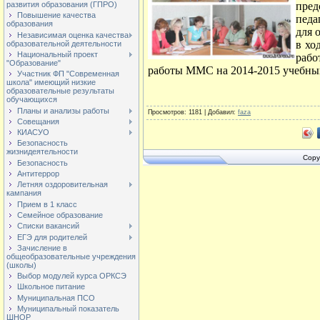
пре
развития образования (ГПРО)
Повышение качества
педа
образования
для 
Независимая оценка качества
в хо
образовательной деятельности
Национальный проект
раб
"Образование"
работы ММС на 2014-2015 учебны
Участник ФП "Современная
школа" имеющий низкие
образовательные результаты
обучающихся
Планы и анализы работы
Просмотров
: 1181 |
Добавил
:
faza
Совещания
КИАСУО
Безопасность
жизнидеятельности
Copy
Безопасность
Антитеррор
Летняя оздоровительная
кампания
Прием в 1 класс
Семейное образование
Списки вакансий
ЕГЭ для родителей
Зачисление в
общеобразовательные учреждения
(школы)
Выбор модулей курса ОРКСЭ
Школьное питание
Муниципальная ПСО
Муниципальный показатель
ШНОР