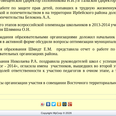
говещенской (директор Полонникова Н.И.) и Тальской (директор 
аботе по защите прав детей, попавших в трудную жизненну
кой и попечительством в на территории Ирбейского района дол
опечительства Белоконь А.А.
о этапов всероссийской олимпиады школьников в 2013-2014 уч
ния Шлямина О.Н.
адания образовательными организациями доложил начальник
 в активной форме обсудили вопросы оптимизации муниципальн
ия образования Шмидт Е.М.
представила отчет о работе по
вательных организациях района.
вания Николаева Р.А. поздравила руководителей школ с успеш
г - 2014», огласила имена
участников, вышедших во второй э
олей ответственности к участию педагогов в очном этапе, а
ы организации участия в совещании Восточного территориальног
Copyright MyCorp © 2026