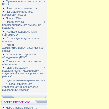
Муниципальный показатель
ШНОР
Нормативные документы
Повышение престижа
профессии педагог
Проект 500+
Профилактика
профессионального выгорания
педагогов
Работа с официальными
сайтами ОО
Реализация национальных
проектов
Резерв
административноуправлнческих
кадров
Районные методические
объединения (РМО)
Соглашения на непрерывное
образования
"Центр психолого-
педагогической, медицинской и
социальной помощи Ирбейского
района"
Функциональная грамотность
"Школа начинающего
управленца" "Школа резерва
руководящих кадров"
ДОШКОЛЬНОЕ ОБРАЗОВ
Нормативные документы