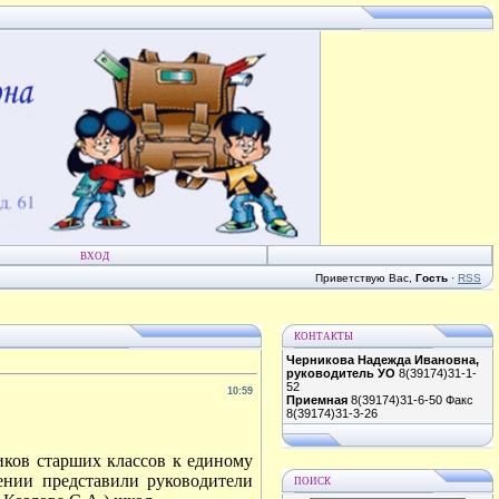
ВХОД
Приветствую Вас
,
Гость
·
RSS
КОНТАКТЫ
Черникова Надежда Ивановна,
руководитель УО
8(39174)31-1-
52
10:59
Приемная
8(39174)31-6-50 Факс
8(39174)31-3-26
ков старших классов к единому
лении представили руководители
ПОИСК