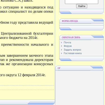
Козлова С.А.) школ.
ю ситуацию и находящихся под
ожил специалист по делам опеки
ФОРМА ВХОДА
ебном году представила ведущий
 Централизованной бухгалтерии
ого бюджета на 2014г.
ОБРАТНАЯ СВЯЗЬ
Почта
 преемственности начального и
Форум
Задать вопрос
Гостевая книга
ным завершением заочного этапа
тап и рекомендовала директорам
 так же организации конкурсных
ОГ
о округа 12 февраля 2014г.