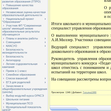
Бла
развития образования (ГПРО)
Повышение качества
О р
образования
опе
Независимая оценка качества
образовательной деятельности
и п
Национальный проект
"Образование"
Итоги школьного и муниципальног
Участник ФП "Современная
специалист управления образова
школа" имеющий низкие
образовательные результаты
обучающихся
О выполнении муниципального з
Планы и анализы работы
А.И.Миллер. Участники совещания
Совещания
КИАСУО
Ведущий специалист
управлен
Безопасность
дошкольного образования в образо
жизнидеятельности
Безопасность
Руководитель
управления образо
Антитеррор
муниципального конкурса «Педаго
Летняя оздоровительная
школ отнестись с пониманием и д
кампания
Прием в 1 класс
испытаний на территории школ.
Семейное образование
Списки вакансий
На совещании рассмотрены вопрос
ЕГЭ для родителей
Зачисление в
общеобразовательные учреждения
(школы)
Просмотров
: 1346 |
Добавил
:
Татьяна1986
Выбор модулей курса ОРКСЭ
Школьное питание
Муниципальная ПСО
Муниципальный показатель
ШНОР