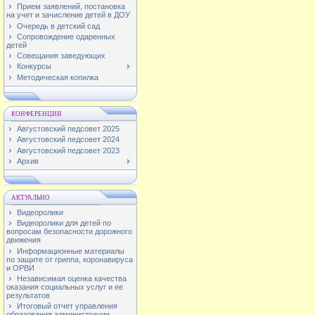
Прием заявлений, постановка
на учет и зачисление детей в ДОУ
Очередь в детский сад
Сопровождение одаренных
детей
Совещания заведующих
Конкурсы
Методическая копилка
КОНФЕРЕНЦИИ
Августовский педсовет 2025
Августовский педсовет 2024
Августовский педсовет 2023
Архив
АКТУАЛЬНО
Видеоролики
Видеоролики для детей по
вопросам безопасности дорожного
движения
Информационные материалы
по защите от гриппа, коронавируса
и ОРВИ
Независимая оценка качества
оказания социальных услуг и ее
результатов
Итоговый отчет управления
образования администрации