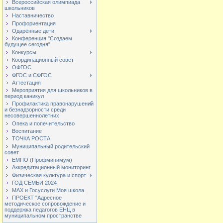
Всероссийская олимпиада
школьников
Наставничество
Профориентация
Одарённые дети
Конференция "Создаем
будущее сегодня"
Конкурсы
Координационный совет
ОФГОС
ФГОС и СФГОС
Аттестация
Мероприятия для школьников в
период каникул
Профилактика правонарушений
и безнадзорности среди
несовершеннолетних
Опека и попечительство
Воспитание
ТОЧКА РОСТА
Муниципальный родительский
совет
ЕМПО (Профминимум)
Аккредитационный мониторинг
Физическая культура и спорт
ГОД СЕМЬИ 2024
МАХ и Госуслуги Моя школа
ПРОЕКТ "Адресное
методическое сопровождение и
поддержка педагогов ЕНЦ в
муниципальном пространстве