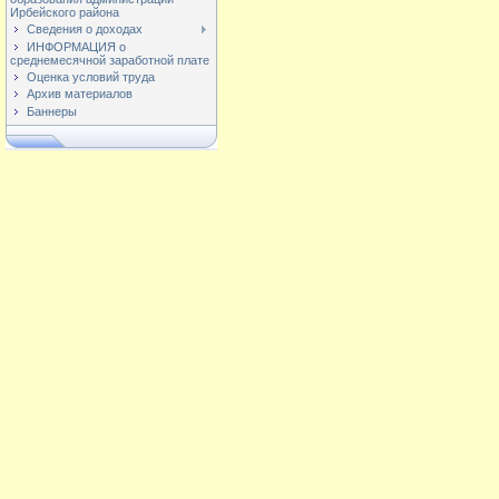
Ирбейского района
Сведения о доходах
ИНФОРМАЦИЯ о
среднемесячной заработной плате
Оценка условий труда
Архив материалов
Баннеры