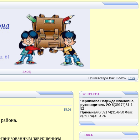
ВХОД
Приветствую Вас
,
Гость
·
RSS
КОНТАКТЫ
Черникова Надежда Ивановна,
руководитель УО
8(39174)31-1-
52
15:06
Приемная
8(39174)31-6-50 Факс
8(39174)31-3-26
 района.
ПОИСК
организованным завершением