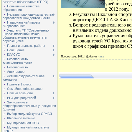
развития образования (ГПРО)
учебного год
Повышение качества
в 2012 году.
образования
Результаты Школьной спорти
Независимая оценка качества
образовательной деятельности
директор ДЮСШ А.Ф.Кисел
Национальный проект
Вопрос предварительного ко
"Образование"
начальник отдела дошкольно
Участник ФП "Современная
школа" имеющий низкие
Руководитель управления об
образовательные результаты
руководителей УО Красноярск
обучающихся
школ с графиком приемки ОУ
Планы и анализы работы
Совещания
КИАСУО
Просмотров
: 1671 |
Добавил
:
faza
Безопасность
жизнидеятельности
Безопасность
Антитеррор
Летняя оздоровительная
кампания
Прием в 1 класс
Семейное образование
Списки вакансий
ЕГЭ для родителей
Зачисление в
общеобразовательные учреждения
(школы)
Выбор модулей курса ОРКСЭ
Школьное питание
Муниципальная ПСО
Муниципальный показатель
ШНОР