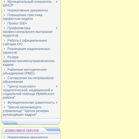
Муниципальный показатель
ШНОР
Нормативные документы
Повышение престижа
профессии педагог
Проект 500+
Профилактика
профессионального выгорания
педагогов
Работа с официальными
сайтами ОО
Реализация национальных
проектов
Резерв
административноуправлнческих
кадров
Районные методические
объединения (РМО)
Соглашения на непрерывное
образования
"Центр психолого-
педагогической, медицинской и
социальной помощи Ирбейского
района"
Функциональная грамотность
"Школа начинающего
управленца" "Школа резерва
руководящих кадров"
ДОШКОЛЬНОЕ ОБРАЗОВ
Нормативные документы