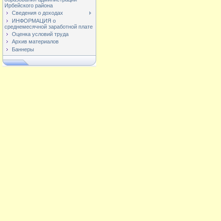
Ирбейского района
Сведения о доходах
ИНФОРМАЦИЯ о
среднемесячной заработной плате
Оценка условий труда
Архив материалов
Баннеры