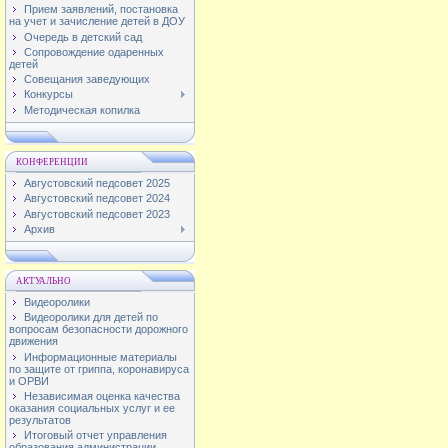
Прием заявлений, постановка
на учет и зачисление детей в ДОУ
Очередь в детский сад
Сопровождение одаренных
детей
Совещания заведующих
Конкурсы
Методическая копилка
КОНФЕРЕНЦИИ
Августовский педсовет 2025
Августовский педсовет 2024
Августовский педсовет 2023
Архив
АКТУАЛЬНО
Видеоролики
Видеоролики для детей по
вопросам безопасности дорожного
движения
Информационные материалы
по защите от гриппа, коронавируса
и ОРВИ
Независимая оценка качества
оказания социальных услуг и ее
результатов
Итоговый отчет управления
образования администрации