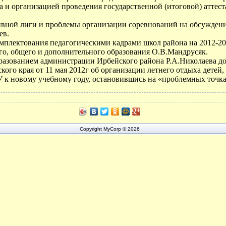
а и организацией проведения государственной (итоговой) аттес
вной лиги и проблемы организации соревнований на обсужден
ев.
мплектования педагогическими кадрами школ района на 2012-20
го, общего и дополнительного образования О.В.Мандрусяк.
разованием администрации Ирбейского района Р.А.Николаева д
ого края от 11 мая 2012г об организации летнего отдыха детей
 к новому учебному году, остановившись на «проблемных точка
Copyright MyCorp © 2026