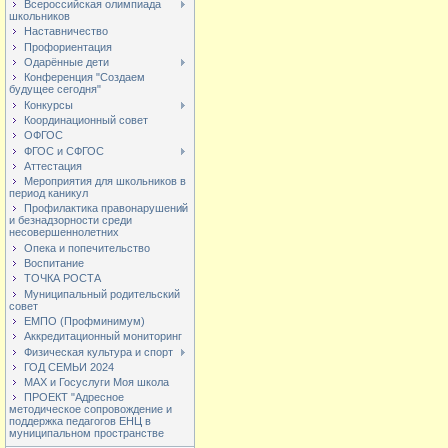
Всероссийская олимпиада
школьников
Наставничество
Профориентация
Одарённые дети
Конференция "Создаем
будущее сегодня"
Конкурсы
Координационный совет
ОФГОС
ФГОС и СФГОС
Аттестация
Мероприятия для школьников в
период каникул
Профилактика правонарушений
и безнадзорности среди
несовершеннолетних
Опека и попечительство
Воспитание
ТОЧКА РОСТА
Муниципальный родительский
совет
ЕМПО (Профминимум)
Аккредитационный мониторинг
Физическая культура и спорт
ГОД СЕМЬИ 2024
МАХ и Госуслуги Моя школа
ПРОЕКТ "Адресное
методическое сопровождение и
поддержка педагогов ЕНЦ в
муниципальном пространстве