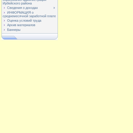
Ирбейского района
Сведения о доходах
ИНФОРМАЦИЯ о
среднемесячной заработной плате
Оценка условий труда
Архив материалов
Баннеры