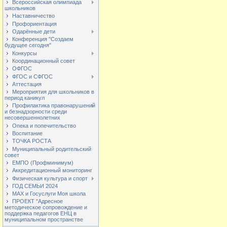
Всероссийская олимпиада
школьников
Наставничество
Профориентация
Одарённые дети
Конференция "Создаем
будущее сегодня"
Конкурсы
Координационный совет
ОФГОС
ФГОС и СФГОС
Аттестация
Мероприятия для школьников в
период каникул
Профилактика правонарушений
и безнадзорности среди
несовершеннолетних
Опека и попечительство
Воспитание
ТОЧКА РОСТА
Муниципальный родительский
совет
ЕМПО (Профминимум)
Аккредитационный мониторинг
Физическая культура и спорт
ГОД СЕМЬИ 2024
МАХ и Госуслуги Моя школа
ПРОЕКТ "Адресное
методическое сопровождение и
поддержка педагогов ЕНЦ в
муниципальном пространстве