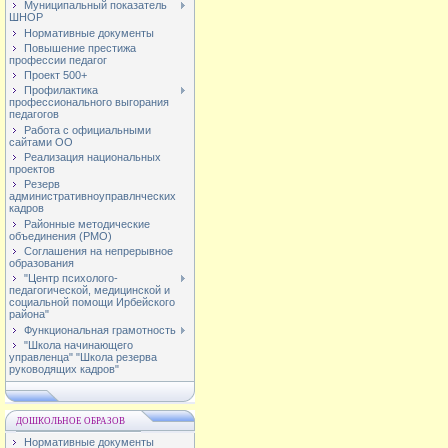
Муниципальный показатель
ШНОР
Нормативные документы
Повышение престижа
профессии педагог
Проект 500+
Профилактика
профессионального выгорания
педагогов
Работа с официальными
сайтами ОО
Реализация национальных
проектов
Резерв
административноуправлнческих
кадров
Районные методические
объединения (РМО)
Соглашения на непрерывное
образования
"Центр психолого-
педагогической, медицинской и
социальной помощи Ирбейского
района"
Функциональная грамотность
"Школа начинающего
управленца" "Школа резерва
руководящих кадров"
ДОШКОЛЬНОЕ ОБРАЗОВ
Нормативные документы