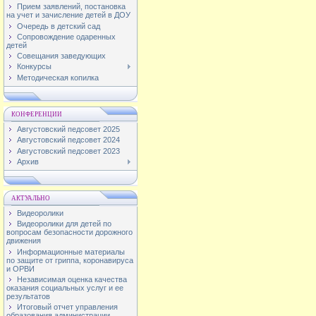
Прием заявлений, постановка
на учет и зачисление детей в ДОУ
Очередь в детский сад
Сопровождение одаренных
детей
Совещания заведующих
Конкурсы
Методическая копилка
КОНФЕРЕНЦИИ
Августовский педсовет 2025
Августовский педсовет 2024
Августовский педсовет 2023
Архив
АКТУАЛЬНО
Видеоролики
Видеоролики для детей по
вопросам безопасности дорожного
движения
Информационные материалы
по защите от гриппа, коронавируса
и ОРВИ
Независимая оценка качества
оказания социальных услуг и ее
результатов
Итоговый отчет управления
образования администрации