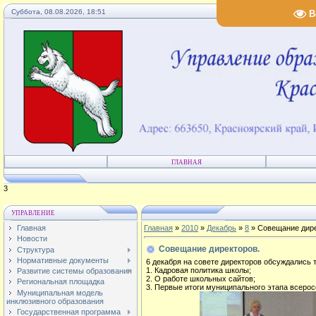
Суббота, 08.08.2026, 18:51
В
ГЛАВНАЯ
4
УПРАВЛЕНИЕ
Главная
Главная
»
2010
»
Декабрь
»
8
» Совещание дире
Новости
Совещание директоров.
Структура
Нормативные документы
6 декабря на совете директоров обсуждались 
1. Кадровая политика школы;
Развитие системы образования
2. О работе школьных сайтов;
Региональная площадка
3. Первые итоги муниципального этапа всеро
Муниципальная модель
инклюзивного образования
Государственная программа