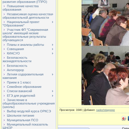
развития образования (ГПРО)
Повышение качества
образования
Независимая оценка качества
образовательной деятельности
Национальный проект
"Образование"
Участник ФП "Современная
школа" имеющий низкие
образовательные результаты
обучающихся
Планы и анализы работы
Совещания
КИАСУО
Безопасность
жизнидеятельности
Безопасность
Антитеррор
Летняя оздоровительная
кампания
Прием в 1 класс
Семейное образование
Списки вакансий
ЕГЭ для родителей
Зачисление в
общеобразовательные учреждения
(школы)
Просмотров
: 1646 |
Добавил
:
nadezhdagoppe
Выбор модулей курса ОРКСЭ
Школьное питание
Муниципальная ПСО
Муниципальный показатель
ШНОР
Copy