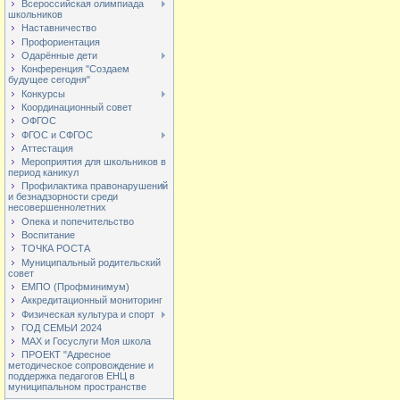
Всероссийская олимпиада
школьников
Наставничество
Профориентация
Одарённые дети
Конференция "Создаем
будущее сегодня"
Конкурсы
Координационный совет
ОФГОС
ФГОС и СФГОС
Аттестация
Мероприятия для школьников в
период каникул
Профилактика правонарушений
и безнадзорности среди
несовершеннолетних
Опека и попечительство
Воспитание
ТОЧКА РОСТА
Муниципальный родительский
совет
ЕМПО (Профминимум)
Аккредитационный мониторинг
Физическая культура и спорт
ГОД СЕМЬИ 2024
МАХ и Госуслуги Моя школа
ПРОЕКТ "Адресное
методическое сопровождение и
поддержка педагогов ЕНЦ в
муниципальном пространстве