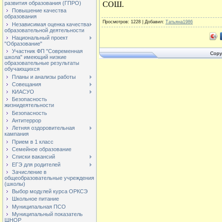
СОШ.
развития образования (ГПРО)
Повышение качества
образования
Просмотров
: 1228 |
Добавил
:
Татьяна1986
Независимая оценка качества
образовательной деятельности
Национальный проект
"Образование"
Участник ФП "Современная
Copy
школа" имеющий низкие
образовательные результаты
обучающихся
Планы и анализы работы
Совещания
КИАСУО
Безопасность
жизнидеятельности
Безопасность
Антитеррор
Летняя оздоровительная
кампания
Прием в 1 класс
Семейное образование
Списки вакансий
ЕГЭ для родителей
Зачисление в
общеобразовательные учреждения
(школы)
Выбор модулей курса ОРКСЭ
Школьное питание
Муниципальная ПСО
Муниципальный показатель
ШНОР