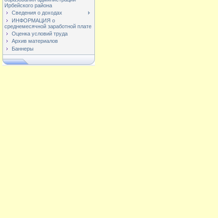
Ирбейского района
Сведения о доходах
ИНФОРМАЦИЯ о
среднемесячной заработной плате
Оценка условий труда
Архив материалов
Баннеры