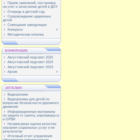
Прием заявлений, постановка
на учет и зачисление детей в ДОУ
Очередь в детский сад
Сопровождение одаренных
детей
Совещания заведующих
Конкурсы
Методическая копилка
КОНФЕРЕНЦИИ
Августовский педсовет 2025
Августовский педсовет 2024
Августовский педсовет 2023
Архив
АКТУАЛЬНО
Видеоролики
Видеоролики для детей по
вопросам безопасности дорожного
движения
Информационные материалы
по защите от гриппа, коронавируса
и ОРВИ
Независимая оценка качества
оказания социальных услуг и ее
результатов
Итоговый отчет управления
образования администрации