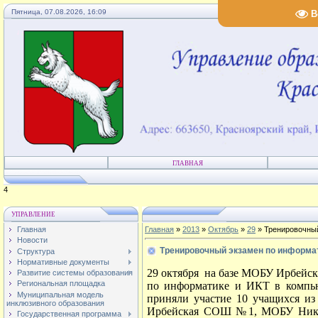
Пятница, 07.08.2026, 16:09
В
ГЛАВНАЯ
1
УПРАВЛЕНИЕ
Главная
Главная
»
2013
»
Октябрь
»
29
» Тренировочный
Новости
Тренировочный экзамен по информа
Структура
Нормативные документы
29 октября
на базе МОБУ Ирбейс
Развитие системы образования
Региональная площадка
по информатике и ИКТ в компью
Муниципальная модель
приняли участие 10 учащихся из
инклюзивного образования
Ирбейская СОШ №1, МОБУ Ник
Государственная программа