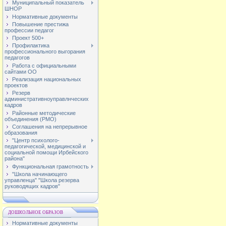
Муниципальный показатель
ШНОР
Нормативные документы
Повышение престижа
профессии педагог
Проект 500+
Профилактика
профессионального выгорания
педагогов
Работа с официальными
сайтами ОО
Реализация национальных
проектов
Резерв
административноуправлнческих
кадров
Районные методические
объединения (РМО)
Соглашения на непрерывное
образования
"Центр психолого-
педагогической, медицинской и
социальной помощи Ирбейского
района"
Функциональная грамотность
"Школа начинающего
управленца" "Школа резерва
руководящих кадров"
ДОШКОЛЬНОЕ ОБРАЗОВ
Нормативные документы