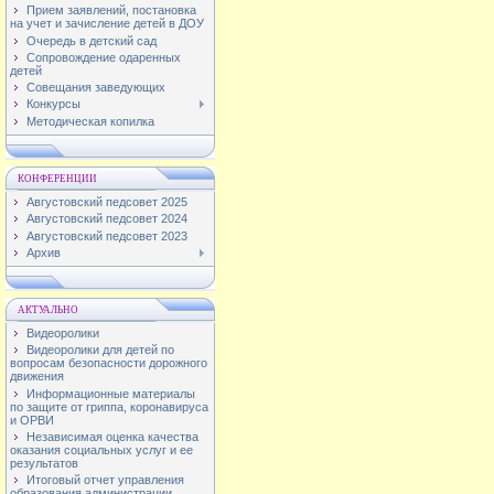
Прием заявлений, постановка
на учет и зачисление детей в ДОУ
Очередь в детский сад
Сопровождение одаренных
детей
Совещания заведующих
Конкурсы
Методическая копилка
КОНФЕРЕНЦИИ
Августовский педсовет 2025
Августовский педсовет 2024
Августовский педсовет 2023
Архив
АКТУАЛЬНО
Видеоролики
Видеоролики для детей по
вопросам безопасности дорожного
движения
Информационные материалы
по защите от гриппа, коронавируса
и ОРВИ
Независимая оценка качества
оказания социальных услуг и ее
результатов
Итоговый отчет управления
образования администрации