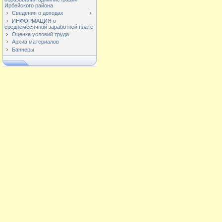
Ирбейского района
Сведения о доходах
ИНФОРМАЦИЯ о
среднемесячной заработной плате
Оценка условий труда
Архив материалов
Баннеры