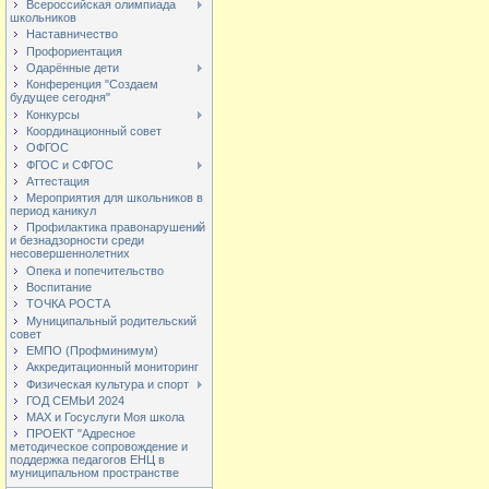
Всероссийская олимпиада
школьников
Наставничество
Профориентация
Одарённые дети
Конференция "Создаем
будущее сегодня"
Конкурсы
Координационный совет
ОФГОС
ФГОС и СФГОС
Аттестация
Мероприятия для школьников в
период каникул
Профилактика правонарушений
и безнадзорности среди
несовершеннолетних
Опека и попечительство
Воспитание
ТОЧКА РОСТА
Муниципальный родительский
совет
ЕМПО (Профминимум)
Аккредитационный мониторинг
Физическая культура и спорт
ГОД СЕМЬИ 2024
МАХ и Госуслуги Моя школа
ПРОЕКТ "Адресное
методическое сопровождение и
поддержка педагогов ЕНЦ в
муниципальном пространстве