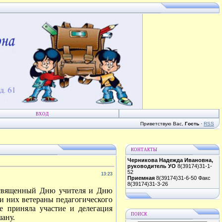
ВХОД
Приветствую Вас
,
Гость
·
RSS
КОНТАКТЫ
Черникова Надежда Ивановна,
руководитель УО
8(39174)31-1-
52
13:23
Приемная
8(39174)31-6-50 Факс
8(39174)31-3-26
посвященный Дню учителя и Дню
ди них ветераны педагогического
е приняла участие и делегация
ПОИСК
ану.