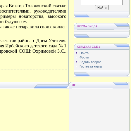
рая Виктор Толоконский сказал:
воспитателями, руководителями
римеры новаторства, высокого
ми будущего».
 также поздравила своих коллег
ФОРМА ВХОДА
легатов района с Днем Учителя:
ля Ирбейского детского сада № 1
ОБРАТНАЯ СВЯЗЬ
ндровской СОШ; Охримовой З.С.,
Почта
Форум
Задать вопрос
Гостевая книга
ОГ