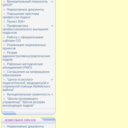
Муниципальный показатель
ШНОР
Нормативные документы
Повышение престижа
профессии педагог
Проект 500+
Профилактика
профессионального выгорания
педагогов
Работа с официальными
сайтами ОО
Реализация национальных
проектов
Резерв
административноуправлнческих
кадров
Районные методические
объединения (РМО)
Соглашения на непрерывное
образования
"Центр психолого-
педагогической, медицинской и
социальной помощи Ирбейского
района"
Функциональная грамотность
"Школа начинающего
управленца" "Школа резерва
руководящих кадров"
ДОШКОЛЬНОЕ ОБРАЗОВ
Нормативные документы