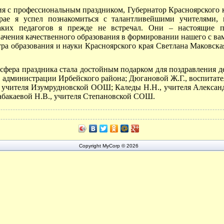
ия с профессиональным праздником, Губернатор Красноярского к
рае я успел познакомиться с талантливейшими учителями, 
аких педагогов я прежде не встречал. Они – настоящие п
ачения качественного образования в формировании нашего с ва
а образования и науки Красноярского края Светлана Маковская
сфера праздника стала достойным подарком для поздравления де
 администрации Ирбейского района; Дюгановой Ж.Г., воспитате
, учителя Изумрудновской ООШ; Каледы Н.Н., учителя Алекса
Табакаевой Н.В., учителя Степановской СОШ.
Copyright MyCorp © 2026