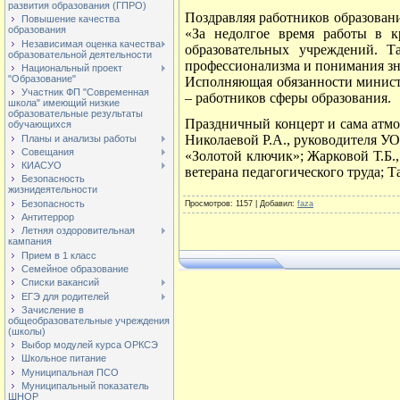
развития образования (ГПРО)
Поздравляя работников образован
Повышение качества
образования
«За недолгое время работы в к
Независимая оценка качества
образовательных учреждений. Т
образовательной деятельности
профессионализма и понимания зн
Национальный проект
"Образование"
Исполняющая обязанности министр
Участник ФП "Современная
– работников сферы образования.
школа" имеющий низкие
образовательные результаты
Праздничный концерт и сама атмо
обучающихся
Николаевой Р.А., руководителя УО
Планы и анализы работы
Совещания
«Золотой ключик»; Жарковой Т.Б.
КИАСУО
ветерана педагогического труда; 
Безопасность
жизнидеятельности
Безопасность
Просмотров
: 1157 |
Добавил
:
faza
Антитеррор
Летняя оздоровительная
кампания
Прием в 1 класс
Семейное образование
Списки вакансий
ЕГЭ для родителей
Зачисление в
общеобразовательные учреждения
(школы)
Выбор модулей курса ОРКСЭ
Школьное питание
Муниципальная ПСО
Муниципальный показатель
ШНОР