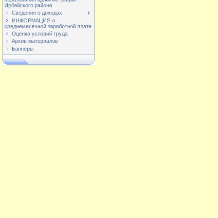
Ирбейского района
Сведения о доходах
ИНФОРМАЦИЯ о
среднемесячной заработной плате
Оценка условий труда
Архив материалов
Баннеры