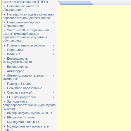
развития образования (ГПРО)
Повышение качества
образования
Независимая оценка качества
образовательной деятельности
Национальный проект
"Образование"
Участник ФП "Современная
школа" имеющий низкие
образовательные результаты
обучающихся
Планы и анализы работы
Совещания
КИАСУО
Безопасность
жизнидеятельности
Безопасность
Антитеррор
Летняя оздоровительная
кампания
Прием в 1 класс
Семейное образование
Списки вакансий
ЕГЭ для родителей
Зачисление в
общеобразовательные учреждения
(школы)
Выбор модулей курса ОРКСЭ
Школьное питание
Муниципальная ПСО
Муниципальный показатель
ШНОР