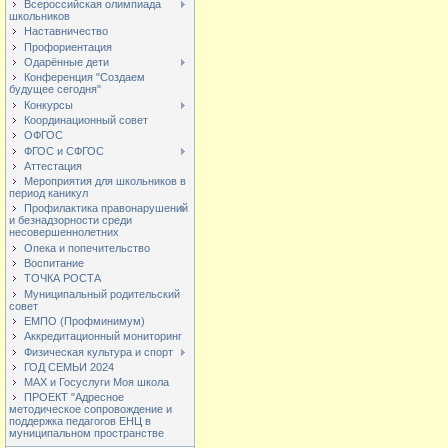
Всероссийская олимпиада
школьников
Наставничество
Профориентация
Одарённые дети
Конференция "Создаем
будущее сегодня"
Конкурсы
Координационный совет
ОФГОС
ФГОС и СФГОС
Аттестация
Мероприятия для школьников в
период каникул
Профилактика правонарушений
и безнадзорности среди
несовершеннолетних
Опека и попечительство
Воспитание
ТОЧКА РОСТА
Муниципальный родительский
совет
ЕМПО (Профминимум)
Аккредитационный мониторинг
Физическая культура и спорт
ГОД СЕМЬИ 2024
МАХ и Госуслуги Моя школа
ПРОЕКТ "Адресное
методическое сопровождение и
поддержка педагогов ЕНЦ в
муниципальном пространстве