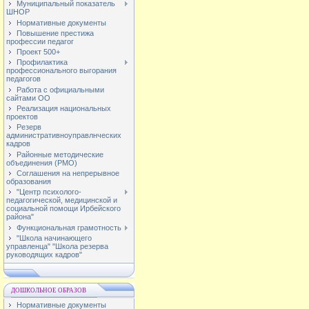
Муниципальный показатель
ШНОР
Нормативные документы
Повышение престижа
профессии педагог
Проект 500+
Профилактика
профессионального выгорания
педагогов
Работа с официальными
сайтами ОО
Реализация национальных
проектов
Резерв
административноуправлнческих
кадров
Районные методические
объединения (РМО)
Соглашения на непрерывное
образования
"Центр психолого-
педагогической, медицинской и
социальной помощи Ирбейского
района"
Функциональная грамотность
"Школа начинающего
управленца" "Школа резерва
руководящих кадров"
ДОШКОЛЬНОЕ ОБРАЗОВ
Нормативные документы