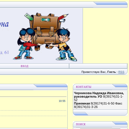
ВХОД
Приветствую Вас
,
Гость
·
RSS
КОНТАКТЫ
Черникова Надежда Ивановна,
руководитель УО
8(39174)31-1-
52
10:55
Приемная
8(39174)31-6-50 Факс
8(39174)31-3-26
ПОИСК