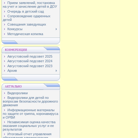
Прием заявлений, постановка
на учет и зачисление детей в ДОУ
Очередь в детский сад
Сопровождение одаренных
детей
Совещания заведующих
Конкурсы
Методическая копилка
КОНФЕРЕНЦИИ
Августовский педсовет 2025
Августовский педсовет 2024
Августовский педсовет 2023
Архив
АКТУАЛЬНО
Видеоролики
Видеоролики для детей по
вопросам безопасности дорожного
движения
Информационные материалы
по защите от гриппа, коронавируса
и ОРВИ
Независимая оценка качества
оказания социальных услуг и ее
результатов
Итоговый отчет управления
образования администрации