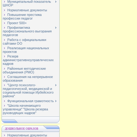
Муниципальный показатель
ШНОР
Нормативные документы
Повышение престижа
профессии педагог
Проект 500+
Профилактика
профессионального выгорания
педагогов
Работа с официальными
сайтами ОО
Реализация национальных
проектов
Резерв
административноуправлнческих
кадров
Районные методические
объединения (РМО)
Соглашения на непрерывное
образования
"Центр психолого-
педагогической, медицинской и
социальной помощи Ирбейского
района"
Функциональная грамотность
"Школа начинающего
управленца" "Школа резерва
руководящих кадров"
ДОШКОЛЬНОЕ ОБРАЗОВ
Нормативные документы