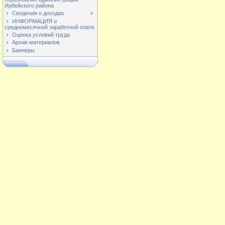
Ирбейского района
Сведения о доходах
ИНФОРМАЦИЯ о
среднемесячной заработной плате
Оценка условий труда
Архив материалов
Баннеры