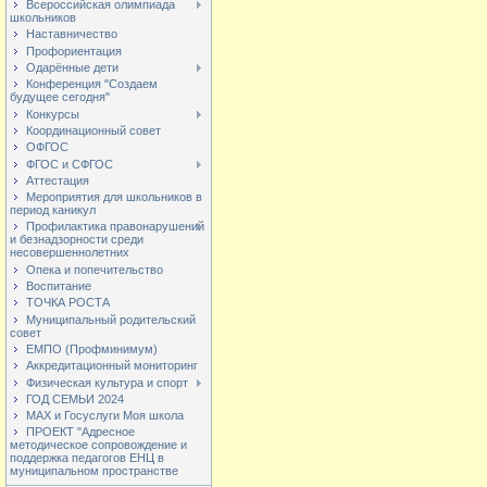
Всероссийская олимпиада
школьников
Наставничество
Профориентация
Одарённые дети
Конференция "Создаем
будущее сегодня"
Конкурсы
Координационный совет
ОФГОС
ФГОС и СФГОС
Аттестация
Мероприятия для школьников в
период каникул
Профилактика правонарушений
и безнадзорности среди
несовершеннолетних
Опека и попечительство
Воспитание
ТОЧКА РОСТА
Муниципальный родительский
совет
ЕМПО (Профминимум)
Аккредитационный мониторинг
Физическая культура и спорт
ГОД СЕМЬИ 2024
МАХ и Госуслуги Моя школа
ПРОЕКТ "Адресное
методическое сопровождение и
поддержка педагогов ЕНЦ в
муниципальном пространстве