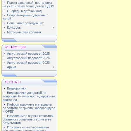
Прием заявлений, постановка
на учет и зачисление детей в ДОУ
Очередь в детский сад
Сопровождение одаренных
детей
Совещания заведующих
Конкурсы
Методическая копилка
КОНФЕРЕНЦИИ
Августовский педсовет 2025
Августовский педсовет 2024
Августовский педсовет 2023
Архив
АКТУАЛЬНО
Видеоролики
Видеоролики для детей по
вопросам безопасности дорожного
движения
Информационные материалы
по защите от гриппа, коронавируса
и ОРВИ
Независимая оценка качества
оказания социальных услуг и ее
результатов
Итоговый отчет управления
образования администрации