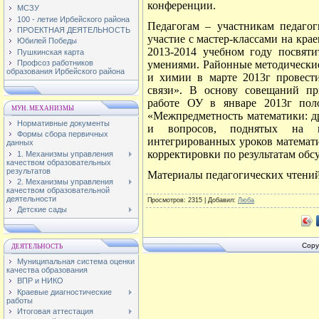
конференции.
МСЗУ
100 - летие Ирбейского района
Педагогам – участникам педаго
ПРОЕКТНАЯ ДЕЯТЕЛЬНОСТЬ
участие с мастер-классами на кра
Юбилей Победы
2013-2014 учебном году посвят
Пушкинская карта
Профсоз работников
умениями. Районные методически
образования Ирбейского района
и химии в марте 2013г провест
связи». В основу совещаний пр
работе ОУ в январе 2013г пол
МУН. МЕХАНИЗМЫ
«Межпредметность математики: д
Нормативные документы
и вопросов, поднятых на 
Формы сбора первичных
интегрированных уроков математ
данных
корректировки по результатам обс
1. Механизмы управления
качеством образовательных
результатов
Материалы
педагогических чтени
2. Механизмы управления
качеством образовательной
деятельности
Просмотров
: 2315 |
Добавил
:
Люба
Детские сады
Copy
ДЕЯТЕЛЬНОСТЬ
Муниципальная система оценки
качества образования
ВПР и НИКО
Краевые диагностические
работы
Итоговая аттестация