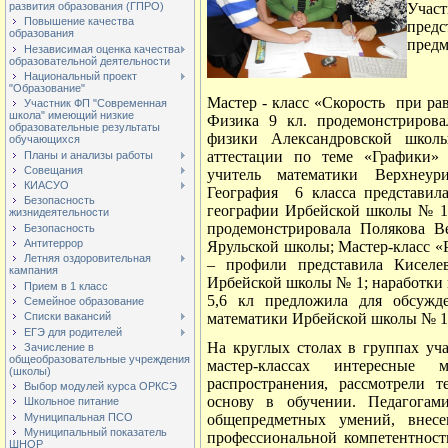
Учас
развития образования (ГПРО)
Повышение качества
пред
образования
предм
Независимая оценка качества
образовательной деятельности
Национальный проект
"Образование"
Мастер - класс «Скорость
при ра
Участник ФП "Современная
школа" имеющий низкие
Физика 9 кл. продемонстрирова
образовательные результаты
физики Александровской школ
обучающихся
аттестации по теме «Графики»
Планы и анализы работы
Совещания
учитель математики Верхнеур
КИАСУО
География
6 класса представил
Безопасность
географии Ирбейской школы № 1;
жизнидеятельности
продемонстрировала Полякова Ве
Безопасность
Антитеррор
Ярульской школы; Мастер-класс «
Летняя оздоровительная
– профили представила Киселе
кампания
Ирбейской школы № 1; наработки 
Прием в 1 класс
5,6 кл предложила для обсужд
Семейное образование
математики Ирбейской школы № 1
Списки вакансий
ЕГЭ для родителей
На круглых столах в группах уч
Зачисление в
общеобразовательные учреждения
мастер-классах интересные
(школы)
распространения, рассмотрели
Выбор модулей курса ОРКСЭ
основу в обучении. Педагога
Школьное питание
Муниципальная ПСО
общепредметных умений, внес
Муниципальный показатель
профессиональной компетентност
ШНОР