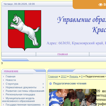
Четверг, 06.08.2026, 19:06
В
ГЛАВНАЯ
4
УПРАВЛЕНИЕ
Главная
Главная
»
2013
»
Январь
»
9
» Педагогические 
Новости
Педагогические чтения
Структура
Нормативные документы
09 я
Развитие системы образования
Региональная площадка
метод
Муниципальная модель
чтен
инклюзивного образования
граф
Государственная программа